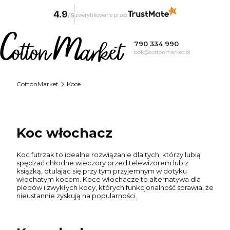
4.9
zweryfikowane przez
/
5
790 334 990
bok@cottonmarket.pl
CottonMarket
Koce
Koc włochacz
Koc futrzak to idealne rozwiązanie dla tych, którzy lubią
spędzać chłodne wieczory przed telewizorem lub z
książką, otulając się przy tym przyjemnym w dotyku
włochatym kocem. Koce włochacze to alternatywa dla
pledów i zwykłych kocy, których funkcjonalność sprawia, że
nieustannie zyskują na popularności.