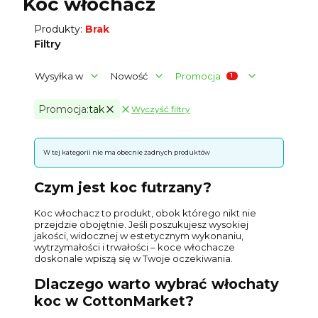
Koc włochacz
Produkty:
Brak
Filtry
Wysyłka w
Nowość
Promocja
Promocja:
tak
Wyczyść filtry
Aktywne filtry
Koniec filtrów
Lista produktów
W tej kategorii nie ma obecnie żadnych produktów
Czym jest koc futrzany?
Koc włochacz to produkt, obok którego nikt nie
przejdzie obojętnie. Jeśli poszukujesz wysokiej
jakości, widocznej w estetycznym wykonaniu,
wytrzymałości i trwałości – koce włochacze
doskonale wpiszą się w Twoje oczekiwania.
Dlaczego warto wybrać włochaty
koc w CottonMarket?