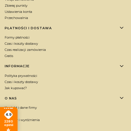
Zbieraj punkty
Ustawienia konta
Przechowalnia
PŁATNOŚCI I DOSTAWA
Formy płatności
Czas i koszty dostawy
Czas realizacji zamówienia
Gratis
INFORMACJE
Polityka prywatności
Czas i koszty dostawy
Jak kupować?
O NAS
Kontakt i dane firmy
O firmie
4.9
Nagrody i wyróżnienia
2280
opinii