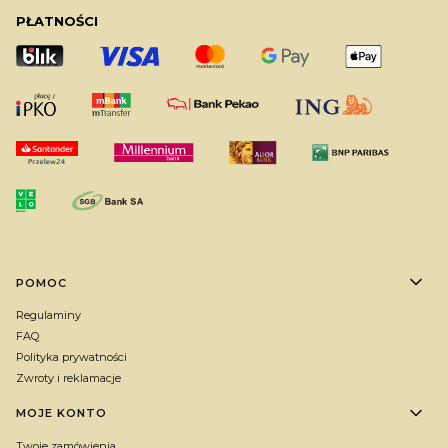
PŁATNOŚCI
Linki w stopce
POMOC
Regulaminy
FAQ
Polityka prywatności
Zwroty i reklamacje
MOJE KONTO
Twoje zamówienia