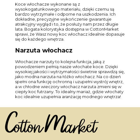
Koce włochacze wykonane są z
wysokogatunkowego materiału, dzięki czemu są
bardzo wytrzymałe i odporne na uszkodzenia. Ich
dokładne, precyzyjne wykończenie gwarantuje
atrakcyjny wygląd i to, że posłuży nam przez długie
lata. Bogata kolorystyka dostępna w CottonMarket
sprawi, że Wasz nowy koc włochacz idealnie dopasuje
się do każdego wnętrza.
Narzuta włochacz
Włochacze narzuty to kolejna funkcja, jaką z
powodzeniem pełnią nasze włochate koce. Dzięki
wysokiej jakości i wytrzymałości świetnie sprawdzą się,
jako modna narzuta na łóżko włochacz. Na co dzień
spełni ona funkcję ochronną i uzupełni wystrój wnętrz,
a w chłodne wieczory włochacz narzuta zmieni się w
ciepły koc futrzany. To idealny mariaż, gdzie włochaty
koc idealnie uzupełnia aranżację modnego wnętrza!