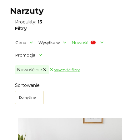
Narzuty
Produkty:
13
Filtry
Cena
Wysyłka w
Nowość
Promocja
Nowość:
nie
Wyczyść filtry
Aktywne filtry
Koniec filtrów
Lista produktów
Sortowanie:
Domyślne