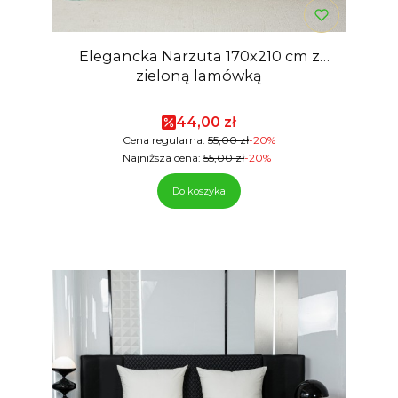
Elegancka Narzuta 170x210 cm z
zieloną lamówką
Cena promocyjna
44,00 zł
Cena regularna:
55,00 zł
-20%
Najniższa cena:
55,00 zł
-20%
Do koszyka