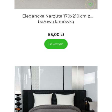
Elegancka Narzuta 170x210 cm z
beżową lamówką
Cena
55,00 zł
Do koszyka