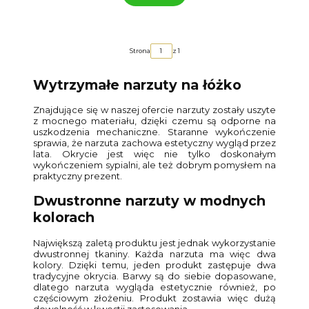
Strona
z 1
Wytrzymałe narzuty na łóżko
Znajdujące się w naszej ofercie narzuty zostały uszyte
z mocnego materiału, dzięki czemu są odporne na
uszkodzenia mechaniczne. Staranne wykończenie
sprawia, że narzuta zachowa estetyczny wygląd przez
lata. Okrycie jest więc nie tylko doskonałym
wykończeniem sypialni, ale też dobrym pomysłem na
praktyczny prezent.
Dwustronne narzuty w modnych
kolorach
Największą zaletą produktu jest jednak wykorzystanie
dwustronnej tkaniny. Każda narzuta ma więc dwa
kolory. Dzięki temu, jeden produkt zastępuje dwa
tradycyjne okrycia. Barwy są do siebie dopasowane,
dlatego narzuta wygląda estetycznie również, po
częściowym złożeniu. Produkt zostawia więc dużą
dowolność w kwestii zastosowania.