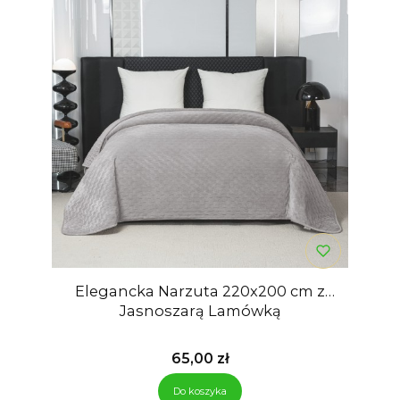
Elegancka Narzuta 220x200 cm z
Jasnoszarą Lamówką
Cena
65,00 zł
Do koszyka