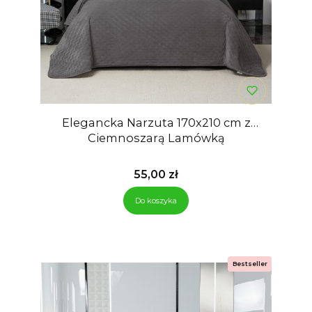
Elegancka Narzuta 170x210 cm z
Ciemnoszarą Lamówką
Cena
55,00 zł
Do koszyka
Bestseller