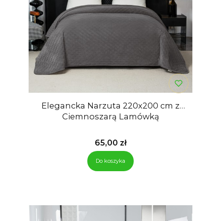
Elegancka Narzuta 220x200 cm z
Ciemnoszarą Lamówką
Cena
65,00 zł
Do koszyka