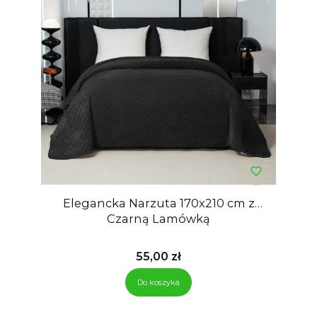
Elegancka Narzuta 170x210 cm z
Czarną Lamówką
Cena
55,00 zł
Do koszyka