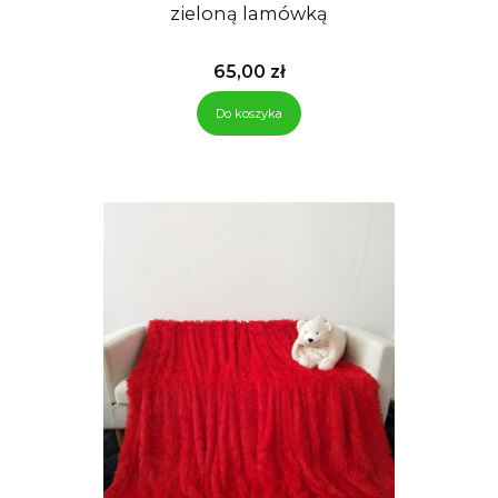
zieloną lamówką
Cena
65,00 zł
Do koszyka