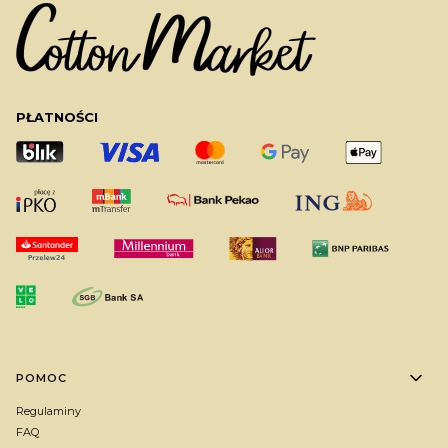
PŁATNOŚCI
Linki w stopce
POMOC
Regulaminy
FAQ