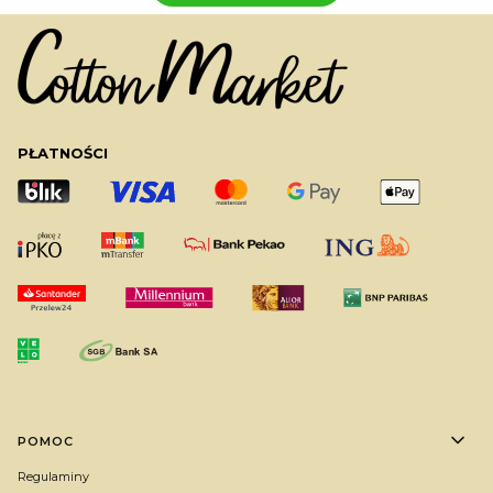
PŁATNOŚCI
Linki w stopce
POMOC
Regulaminy