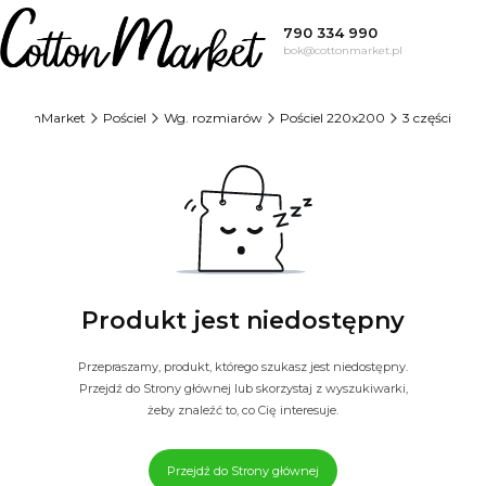
790 334 990
bok@cottonmarket.pl
CottonMarket
Pościel
Wg. rozmiarów
Pościel 220x200
3 części
Produkt jest niedostępny
Przepraszamy, produkt, którego szukasz jest niedostępny.
Przejdź do Strony głównej lub skorzystaj z wyszukiwarki,
żeby znaleźć to, co Cię interesuje.
Przejdź do Strony głównej