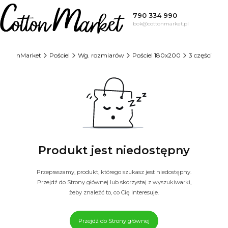
790 334 990
bok@cottonmarket.pl
CottonMarket
Pościel
Wg. rozmiarów
Pościel 180x200
3 części
Produkt jest niedostępny
Przepraszamy, produkt, którego szukasz jest niedostępny.
Przejdź do Strony głównej lub skorzystaj z wyszukiwarki,
żeby znaleźć to, co Cię interesuje.
Przejdź do Strony głównej