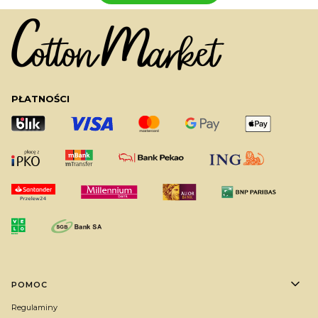
PŁATNOŚCI
Linki w stopce
POMOC
Regulaminy