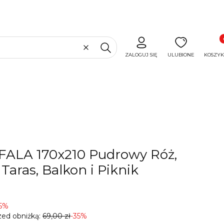
Produ
Wyczyść
Szukaj
ZALOGUJ SIĘ
ULUBIONE
KOSZYK
FALA 170x210 Pudrowy Róż,
Taras, Balkon i Piknik
35%
zed obniżką:
69,00 zł
-35%