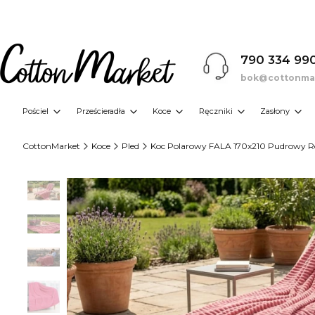
790 334 99
bok@cottonmar
Pościel
Prześcieradła
Koce
Ręczniki
Zasłony
CottonMarket
Koce
Pled
Koc Polarowy FALA 170x210 Pudrowy Róż,