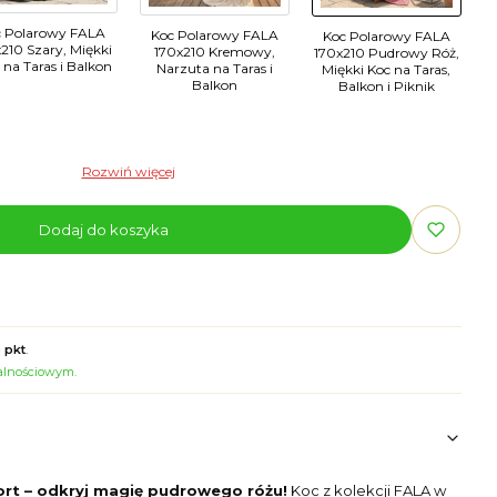
c Polarowy FALA
Koc Polarowy FALA
Koc Polarowy FALA
210 Szary, Miękki
170x210 Kremowy,
170x210 Pudrowy Róż,
 na Taras i Balkon
Narzuta na Taras i
Miękki Koc na Taras,
Balkon
Balkon i Piknik
Rozwiń więcej
Dodaj do koszyka
 pkt
.
jalnościowym.
rt – odkryj magię pudrowego różu!
Koc z kolekcji FALA w