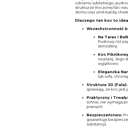
odcieniu subtelnego, pudrow
strukturze tłoczonej fali i 
domu oraz umili każdą chwi
Dlaczego ten koc to ide
Wszechstronność be
Na Taras i Bal
Pudrowy róż pi
atmosferę.
Koc Piknikowy
na plażę. Jego 
wyjątkowo.
Elegancka Nar
lub sofę, chron
Struktura 3D (Fala):
sprawiają, że koc jest 
Praktyczny i Trwały
schnie, nie wymaga pr
praniach.
Bezpieczeństwo:
Pr
gwarantuje bezpieczeń
substancji).