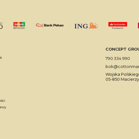
CONCEPT GROUP 
a
790 334 990
bok@cottonmark
Wojska Polskiego
05-850 Macierzy
ości
tawy