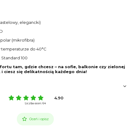
astelowy, elegancki)
3D
 polar (mikrofibra)
w temperaturze do 40°C
 Standard 100
ortu tam, gdzie chcesz – na sofie, balkonie czy zielonej
i ciesz się delikatnością każdego dnia!
4.90
Liczba ocen: 64
Oceń i opisz