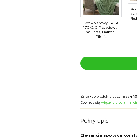
Ko
170x
Pled
Koc Polarowy FALA
170x210 Pistacjowy,
na Taras, Balkon i
Piknik
Za zakup produktu otrzymasz
440
Dowiedz się
więcej o programie lo
Pełny opis
Elegancja spotyka komfo