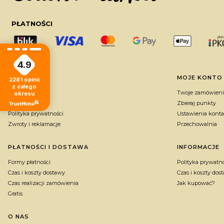
PŁATNOŚCI
4.9
Linki w stopce
POMOC
MOJE KONTO
2281
opinii
z całego
Regulaminy
Twoje zamówieni
okresu
FAQ
Zbieraj punkty
Polityka prywatności
Ustawienia konta
Zwroty i reklamacje
Przechowalnia
PŁATNOŚCI I DOSTAWA
INFORMACJE
Formy płatności
Polityka prywatn
Czas i koszty dostawy
Czas i koszty dos
Czas realizacji zamówienia
Jak kupować?
Gratis
O NAS