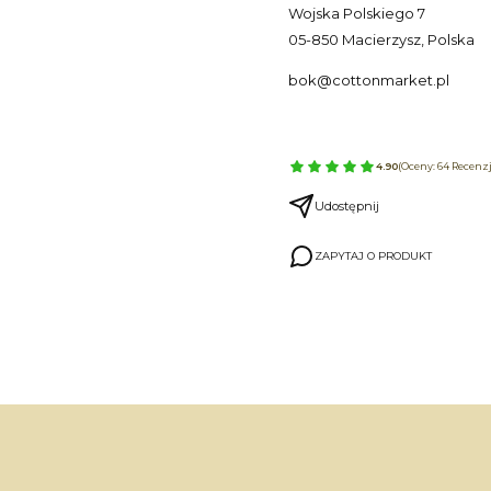
Wojska Polskiego 7
05-850 Macierzysz, Polska
bok@cottonmarket.pl
4.90
(Oceny: 64 Recenzj
Udostępnij
ZAPYTAJ O PRODUKT