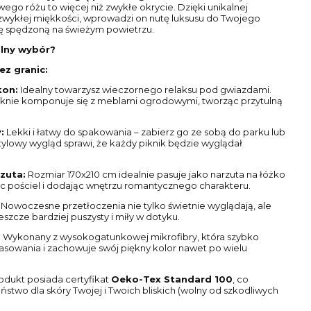
ego różu to więcej niż zwykłe okrycie. Dzięki unikalnej
niezwykłej miękkości, wprowadzi on nutę luksusu do Twojego
lę spędzoną na świeżym powietrzu.
alny wybór?
z granic:
kon:
Idealny towarzysz wieczornego relaksu pod gwiazdami.
ęknie komponuje się z meblami ogrodowymi, tworząc przytulną
:
Lekki i łatwy do spakowania – zabierz go ze sobą do parku lub
stylowy wygląd sprawi, że każdy piknik będzie wyglądał
zuta:
Rozmiar 170x210 cm idealnie pasuje jako narzuta na łóżko
iąc pościel i dodając wnętrzu romantycznego charakteru.
Nowoczesne przetłoczenia nie tylko świetnie wyglądają, ale
jeszcze bardziej puszysty i miły w dotyku.
:
Wykonany z wysokogatunkowej mikrofibry, która szybko
asowania i zachowuje swój piękny kolor nawet po wielu
odukt posiada certyfikat
Oeko-Tex Standard 100
, co
stwo dla skóry Twojej i Twoich bliskich (wolny od szkodliwych