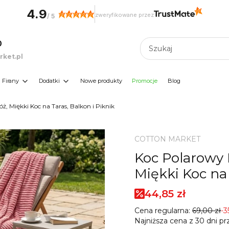
4.9
zweryfikowane przez
/
5
0
ket.pl
Firany
Dodatki
Nowe produkty
Promocje
Blog
 Miękki Koc na Taras, Balkon i Piknik
COTTON MARKET
Koc Polarowy 
Miękki Koc na 
44,85 zł
Cena regularna:
69,00 zł
-
Najniższa cena z 30 dni pr