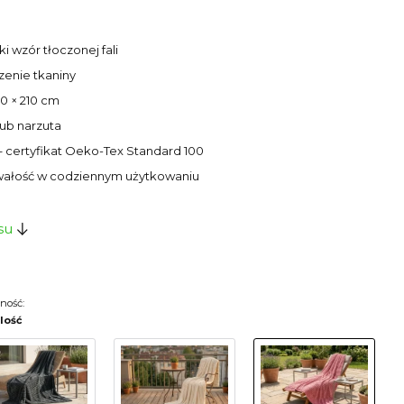
 wzór tłoczonej fali
zenie tkaniny
70 × 210 cm
lub narzuta
– certyfikat Oeko-Tex Standard 100
trwałość w codziennym użytkowaniu
su
ność:
ilość