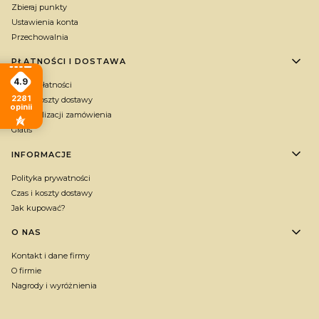
Zbieraj punkty
Ustawienia konta
Przechowalnia
PŁATNOŚCI I DOSTAWA
4.9
Formy płatności
2281
Czas i koszty dostawy
opinii
Czas realizacji zamówienia
Gratis
INFORMACJE
Polityka prywatności
Czas i koszty dostawy
Jak kupować?
O NAS
Kontakt i dane firmy
O firmie
Nagrody i wyróżnienia