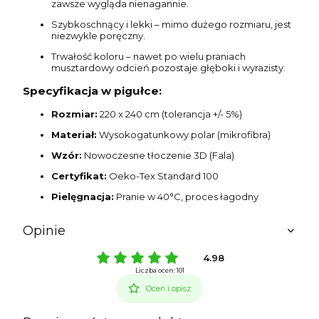
zawsze wygląda nienagannie.
Szybkoschnący i lekki – mimo dużego rozmiaru, jest
niezwykle poręczny.
Trwałość koloru – nawet po wielu praniach
musztardowy odcień pozostaje głęboki i wyrazisty.
Specyfikacja w pigułce:
Rozmiar:
220 x 240 cm (tolerancja +/- 5%)
Materiał:
Wysokogatunkowy polar (mikrofibra)
Wzór:
Nowoczesne tłoczenie 3D (Fala)
Certyfikat:
Oeko-Tex Standard 100
Pielęgnacja:
Pranie w 40°C, proces łagodny
Opinie
4.98
Liczba ocen: 101
Oceń i opisz