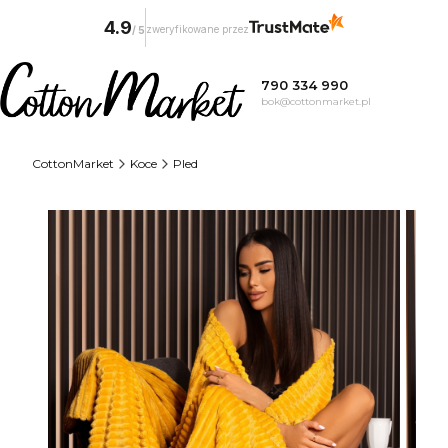
4.9
zweryfikowane przez
/
5
790 334 990
bok@cottonmarket.pl
CottonMarket
Koce
Pled