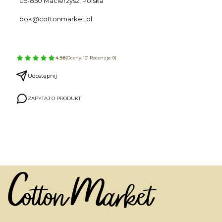
05-850 Macierzysz, Polska
bok@cottonmarket.pl
4.98
(Oceny: 101 Recenzje: 0)
Udostępnij
ZAPYTAJ O PRODUKT