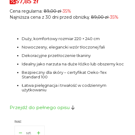
57,85 zł
Cena regularna:
89,00 zł
-35%
Najniższa cena z 30 dni przed obniżką:
89,00 zł
-35%
Duży, komfortowy rozmiar 220 × 240 cm
Nowoczesny, elegancki wzór tłoczonej fali
Dekoracyjne przetłoczenie tkaniny
Idealny jako narzuta na duże łóżko lub obszerny koc
Bezpieczny dla skóry – certyfikat Oeko-Tex
Standard 100
Łatwa pielęgnacja i trwałość w codziennym
użytkowaniu
Przejdź do pełnego opisu
Ilość
szt.