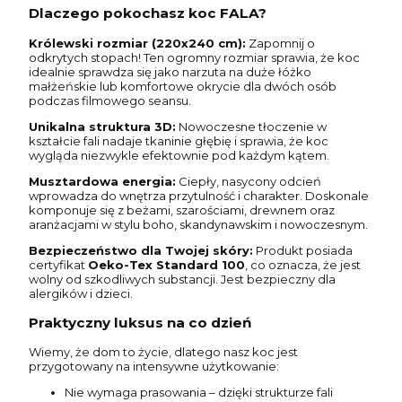
Dlaczego pokochasz koc FALA?
Królewski rozmiar (220x240 cm):
Zapomnij o
odkrytych stopach! Ten ogromny rozmiar sprawia, że koc
idealnie sprawdza się jako narzuta na duże łóżko
małżeńskie lub komfortowe okrycie dla dwóch osób
podczas filmowego seansu.
Unikalna struktura 3D:
Nowoczesne tłoczenie w
kształcie fali nadaje tkaninie głębię i sprawia, że koc
wygląda niezwykle efektownie pod każdym kątem.
Musztardowa energia:
Ciepły, nasycony odcień
wprowadza do wnętrza przytulność i charakter. Doskonale
komponuje się z beżami, szarościami, drewnem oraz
aranżacjami w stylu boho, skandynawskim i nowoczesnym.
Bezpieczeństwo dla Twojej skóry:
Produkt posiada
certyfikat
Oeko-Tex Standard 100
, co oznacza, że jest
wolny od szkodliwych substancji. Jest bezpieczny dla
alergików i dzieci.
Praktyczny luksus na co dzień
Wiemy, że dom to życie, dlatego nasz koc jest
przygotowany na intensywne użytkowanie:
Nie wymaga prasowania – dzięki strukturze fali