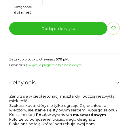
Dostępność:
duża ilość
Dodaj do koszyka
Za zakup produktu otrzymasz
570 pkt
.
Dowiedz się
więcej o programie lojalnościowym.
Pełny opis
Zanurz się w ciepłej tonacji musztardy i poczuj niezwykłą
miękkość
Szukasz koca, który nie tylko ogrzeje Cię w chłodne
wieczory, ale stanie się stylowym sercem Twojego salonu?
Koc z kolekcji
FALA
w wyrazistym
musztardowym
kolorze to połączenie luksusowego designu z
funkcjonalnością, której potrzebuje Twój dom.