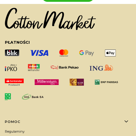
PŁATNOŚCI
Linki w stopce
POMOC
Regulaminy