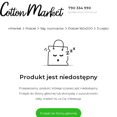
790 334 990
bok@cottonmarket.pl
CottonMarket
Pościel
Wg. rozmiarów
Pościel 160x200
3 części
Produkt jest niedostępny
Przepraszamy, produkt, którego szukasz jest niedostępny.
Przejdź do Strony głównej lub skorzystaj z wyszukiwarki,
żeby znaleźć to, co Cię interesuje.
Przejdź do Strony głównej