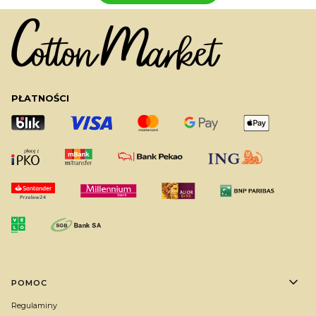
PŁATNOŚCI
Linki w stopce
POMOC
Regulaminy