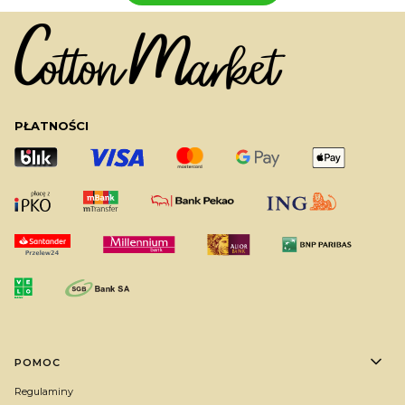
PŁATNOŚCI
Linki w stopce
POMOC
Regulaminy