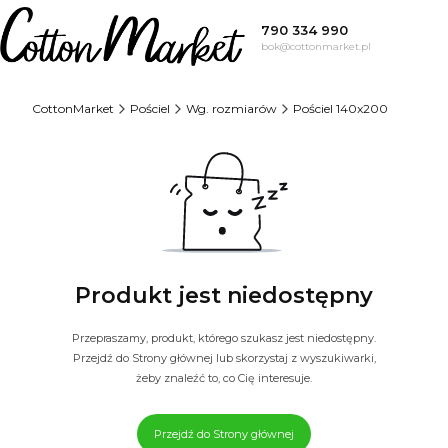
790 334 990
bok@cottonmarket.pl
CottonMarket
Pościel
Wg. rozmiarów
Pościel 140x200
Produkt jest niedostępny
Przepraszamy, produkt, którego szukasz jest niedostępny.
Przejdź do Strony głównej lub skorzystaj z wyszukiwarki,
żeby znaleźć to, co Cię interesuje.
Przejdź do Strony głównej