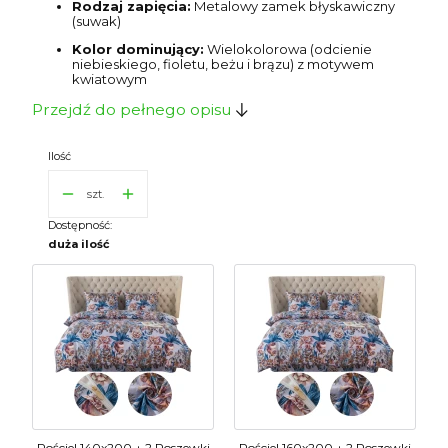
Rodzaj zapięcia:
Metalowy zamek błyskawiczny
(suwak)
Kolor dominujący:
Wielokolorowa (odcienie
niebieskiego, fioletu, beżu i brązu) z motywem
kwiatowym
Przejdź do pełnego opisu
Ilość
szt.
Dostępność:
duża ilość
Pościel 140x200 + 2 Poszewki
Pościel 160x200 + 2 Poszewki