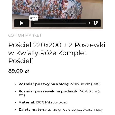
COTTON MARKET
Pościel 220x200 + 2 Poszewki
w Kwiaty Róże Komplet
Pościeli
Cena
89,00 zł
Rozmiar poszwy na kołdrę:
220x200 cm (1 szt.)
Rozmiar poszewek na poduszki:
70x80 cm (2
szt.)
Materiał:
100% Mikrowłókno
Zalety materiału:
Nie gniecie się, szybkoschnący