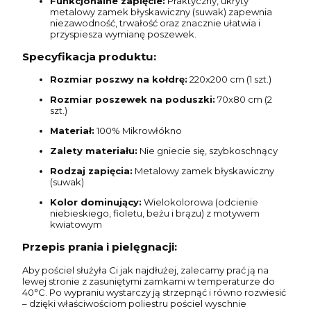
Funkcjonalne zapięcie:
Praktyczny, ukryty
metalowy zamek błyskawiczny (suwak) zapewnia
niezawodność, trwałość oraz znacznie ułatwia i
przyspiesza wymianę poszewek.
Specyfikacja produktu:
Rozmiar poszwy na kołdrę:
220x200 cm (1 szt.)
Rozmiar poszewek na poduszki:
70x80 cm (2
szt.)
Materiał:
100% Mikrowłókno
Zalety materiału:
Nie gniecie się, szybkoschnący
Rodzaj zapięcia:
Metalowy zamek błyskawiczny
(suwak)
Kolor dominujący:
Wielokolorowa (odcienie
niebieskiego, fioletu, beżu i brązu) z motywem
kwiatowym
Przepis prania i pielęgnacji:
Aby pościel służyła Ci jak najdłużej, zalecamy prać ją na
lewej stronie z zasuniętymi zamkami w temperaturze do
40°C. Po wypraniu wystarczy ją strzepnąć i równo rozwiesić
– dzięki właściwościom poliestru pościel wyschnie