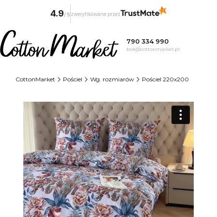
4.9
zweryfikowane przez
/
5
790 334 990
bok@cottonmarket.pl
CottonMarket
Pościel
Wg. rozmiarów
Pościel 220x200