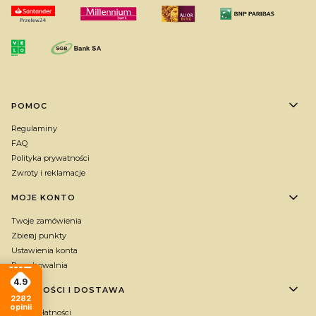
Linki w stopce
POMOC
Regulaminy
FAQ
Polityka prywatności
Zwroty i reklamacje
MOJE KONTO
Twoje zamówienia
Zbieraj punkty
Ustawienia konta
Przechowalnia
4.9
PŁATNOŚCI I DOSTAWA
2282
opinii
Formy płatności