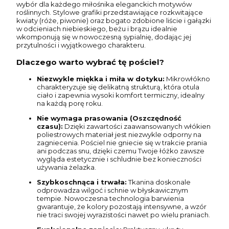
wybór dla każdego miłośnika eleganckich motywów
roślinnych. Stylowe grafiki przedstawiające rozkwitające
kwiaty (róże, piwonie) oraz bogato zdobione liście i gałązki
w odcieniach niebieskiego, beżu i brązu idealnie
wkomponują się w nowoczesną sypialnię, dodając jej
przytulności i wyjątkowego charakteru.
Dlaczego warto wybrać tę pościel?
Niezwykle miękka i miła w dotyku:
Mikrowłókno
charakteryzuje się delikatną strukturą, która otula
ciało i zapewnia wysoki komfort termiczny, idealny
na każdą porę roku.
Nie wymaga prasowania (Oszczędność
czasu):
Dzięki zawartości zaawansowanych włókien
poliestrowych materiał jest niezwykle odporny na
zagniecenia. Pościel nie gniecie się w trakcie prania
ani podczas snu, dzięki czemu Twoje łóżko zawsze
wygląda estetycznie i schludnie bez konieczności
używania żelazka.
Szybkoschnąca i trwała:
Tkanina doskonale
odprowadza wilgoć i schnie w błyskawicznym
tempie. Nowoczesna technologia barwienia
gwarantuje, że kolory pozostają intensywne, a wzór
nie traci swojej wyrazistości nawet po wielu praniach.