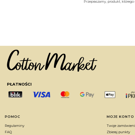
Przepraszamy, produkt, którego s
PŁATNOŚCI
Linki w stopce
POMOC
MOJE KONTO
Regulaminy
Twoje zamówieni
FAQ
Zbieraj punkty