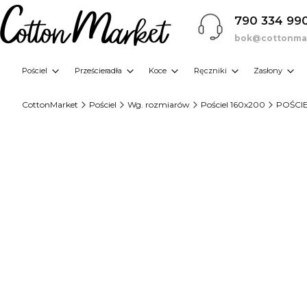
790 334 99
bok@cottonmar
Pościel
Prześcieradła
Koce
Ręczniki
Zasłony
CottonMarket
Pościel
Wg. rozmiarów
Pościel 160x200
POŚCI