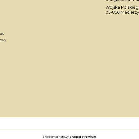
Wojska Polskiego
05-850 Macierzy
ości
tawy
Sklep internetowy
Shoper Premium