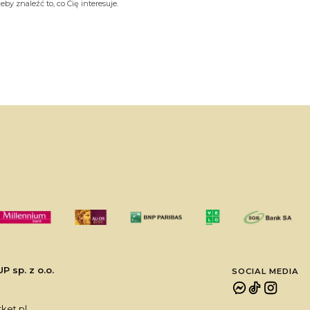
by znaleźć to, co Cię interesuje.
sp. z o.o.
SOCIAL MEDIA
et.pl