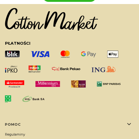
PŁATNOŚCI
Linki w stopce
POMOC
Regulaminy