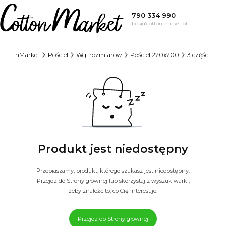
790 334 990
bok@cottonmarket.pl
CottonMarket
Pościel
Wg. rozmiarów
Pościel 220x200
3 części
Produkt jest niedostępny
Przepraszamy, produkt, którego szukasz jest niedostępny.
Przejdź do Strony głównej lub skorzystaj z wyszukiwarki,
żeby znaleźć to, co Cię interesuje.
Przejdź do Strony głównej