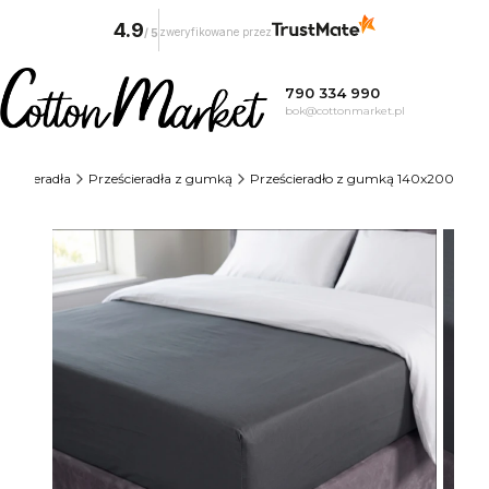
4.9
zweryfikowane przez
/
5
790 334 990
bok@cottonmarket.pl
rześcieradła
Prześcieradła z gumką
Prześcieradło z gumką 140x200