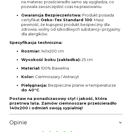
na materac prześcieradło samo się wygładza, co
pozwala zaoszczędzić czas na prasowaniu.
Gwarancja Bezpieczeństwa:
Produkt posiada
certyfikat
Oeko-Tex Standard 100
. Masz
pewność, że kupujesz produkt bezpieczny dla
zdrowia, wolny od szkodliwych substancji i przyjazny
dla alergików.
Specyfikacja techniczna:
Rozmiar:
140x200 cm
Wysokość boku (zakładka):
25 cm
Materiał:
100% Bawełna
Kolor:
Ciemnoszary / Antracyt
Pielęgnacja:
Bezpieczne pranie w temperaturze
do 40°C
.
Postaw na ponadczasowy styl i jakość, która
przetrwa lata. Zamów ciemnoszare prześcieradło
140x200 i odmień swoją sypialnię!
Opinie