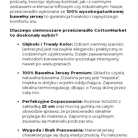
pościelą, tworząc stylowy kontrast, jak i z ciemnymi
zestawami w klimacie loftowym czy industrialnym. Nasze
prześcieradło wykonane ze
100% wysokogatunkowej
bawełny jersey
to gwarancja trwałości i najwyższego
komfortu snu.
Dlaczego ciemnoszare prześcieradło CottonMarket
to doskonały wybór?
Głęboki i Trwały Kolor:
Odcień ciemnej szarości
(antracytu) jest niezwykle elegancki i praktyczny w
codziennym użytkowaniu. Dzięki zaawansowanym
metodom barwienia kolor pozostaje intensywny
nawet po wielu praniach.
100% Bawełna Jersey Premium:
Skład to czysta,
naturalna bawełna. Dzianina jersey jest "mięsista",
miękka w dotyku i w pełni oddychająca. Zapewnia
idealną termoregulację, dbając o Twoją skórę przez
całą noc.
Perfekcyjne Dopasowanie:
Rozmiar 140x200 z
zakładką
25 cm
oraz mocną gumką na całym
obwodzie sprawia, że prześcieradło idealnie
przylega do materaca. Zapomnij o uciążliwym
zsuwaniu się materiału podczas snu.
Wygoda i Brak Prasowania:
Materiał jersey
charakteryzuje się dużą elastycznością. Po nałożeniu