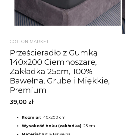
COTTON MARKET
Prześcieradło z Gumką
140x200 Ciemnoszare,
Zakładka 25cm, 100%
Bawełna, Grube i Miękkie,
Premium
Cena
39,00 zł
Rozmiar:
140x200 cm
Wysokość boku (zakładka):
25 cm
Materiał:
100% Bawełna