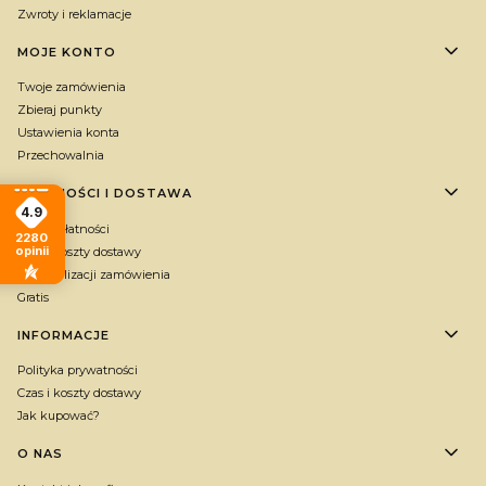
Zwroty i reklamacje
MOJE KONTO
Twoje zamówienia
Zbieraj punkty
Ustawienia konta
Przechowalnia
PŁATNOŚCI I DOSTAWA
4.9
Formy płatności
2280
opinii
Czas i koszty dostawy
Czas realizacji zamówienia
Gratis
INFORMACJE
Polityka prywatności
Czas i koszty dostawy
Jak kupować?
O NAS