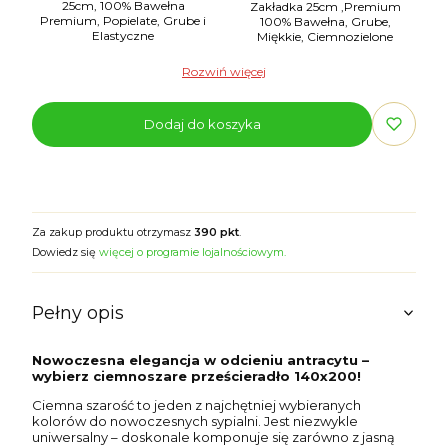
25cm, 100% Bawełna
Zakładka 25cm ,Premium
Premium, Popielate, Grube i
100% Bawełna, Grube,
Elastyczne
Miękkie, Ciemnozielone
Rozwiń więcej
Dodaj do koszyka
Za zakup produktu otrzymasz
390 pkt
.
Dowiedz się
więcej o programie lojalnościowym.
Pełny opis
Nowoczesna elegancja w odcieniu antracytu –
wybierz ciemnoszare prześcieradło 140x200!
Ciemna szarość to jeden z najchętniej wybieranych
kolorów do nowoczesnych sypialni. Jest niezwykle
uniwersalny – doskonale komponuje się zarówno z jasną