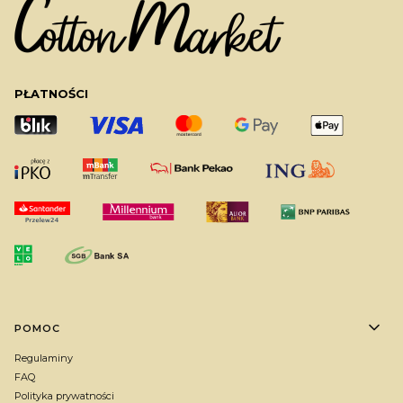
PŁATNOŚCI
Linki w stopce
POMOC
Regulaminy
FAQ
Polityka prywatności