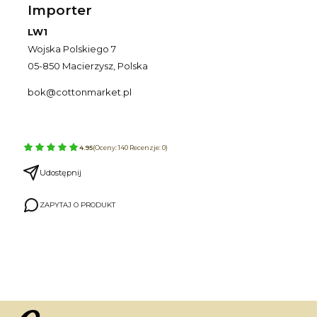
Importer
LW1
Wojska Polskiego 7
05-850 Macierzysz, Polska
bok@cottonmarket.pl
4.95
(Oceny: 140 Recenzje: 0)
Udostępnij
ZAPYTAJ O PRODUKT