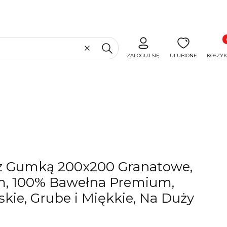
Produ
Wyczyść
Szukaj
ZALOGUJ SIĘ
ULUBIONE
KOSZYK
 z Gumką 200x200 Granatowe,
m, 100% Bawełna Premium,
kie, Grube i Miękkie, Na Duży