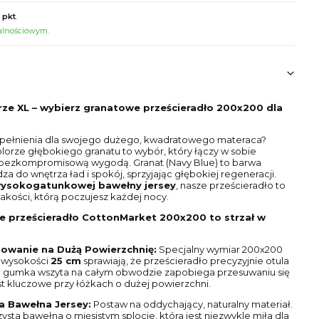
 pkt
.
jalnościowym.
rze XL – wybierz granatowe prześcieradło 200x200 dla
pełnienia dla swojego dużego, kwadratowego materaca?
orze głębokiego granatu to wybór, który łączy w sobie
bezkompromisową wygodą. Granat (Navy Blue) to barwa
a do wnętrza ład i spokój, sprzyjając głębokiej regeneracji.
ysokogatunkowej bawełny jersey
, nasze prześcieradło to
akości, którą poczujesz każdej nocy.
 prześcieradło CottonMarket 200x200 to strzał w
owanie na Dużą Powierzchnię:
Specjalny wymiar 200x200
o wysokości
25 cm
sprawiają, że prześcieradło precyzyjnie otula
 gumka wszyta na całym obwodzie zapobiega przesuwaniu się
est kluczowe przy łóżkach o dużej powierzchni.
a Bawełna Jersey:
Postaw na oddychający, naturalny materiał.
zysta bawełna o mięsistym splocie, która jest niezwykle miła dla