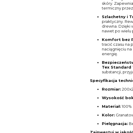
skóry. Zapewnia
termiczny przez 
Szlachetny i T
praktyczny. Rewe
drewna. Dzięki 
nawet po wielu 
Komfort bez P
tracić czasu na 
naciągnięciu na
energię.
Bezpieczeństw
Tex Standard 
substancji, przy
Specyfikacja techni
Rozmiar:
200x
Wysokość bok
Materiał:
100%
Kolor:
Granatow
Pielęgnacja:
Be
Zainwestuj w jakoś