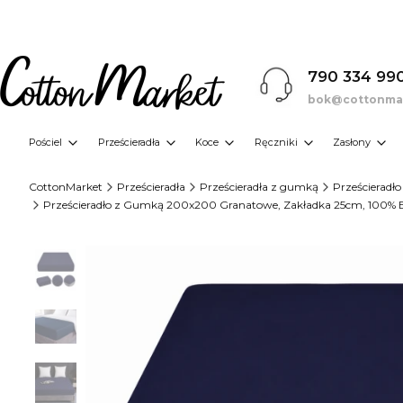
790 334 99
bok@cottonmar
Pościel
Prześcieradła
Koce
Ręczniki
Zasłony
CottonMarket
Prześcieradła
Prześcieradła z gumką
Prześcierad
Prześcieradło z Gumką 200x200 Granatowe, Zakładka 25cm, 100% B