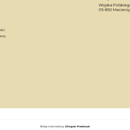
Wojska Polskiego
05-850 Macierzy
ości
tawy
Sklep internetowy
Shoper Premium