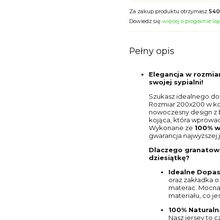
Za zakup produktu otrzymasz
540
Dowiedz się
więcej o programie lo
Pełny opis
Elegancja w rozmia
swojej sypialni!
Szukasz idealnego do
Rozmiar 200x200 w kol
nowoczesny design z 
kojąca, która wprowadz
Wykonane ze
100% w
gwarancja najwyższej j
Dlaczego granatowe
dziesiątkę?
Idealne Dopas
oraz zakładka 
materac. Mocna
materiału, co j
100% Naturaln
Nasz jersey to c