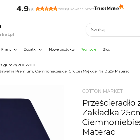
4.9
zweryfikowane przez
/
5
0
ket.pl
Firany
Dodatki
Nowe produkty
Promocje
Blog
ło z gumką 200x200
awełna Premium, Ciemnoniebieskie, Grube i Miękkie, Na Duży Materac
COTTON MARKET
Prześcieradło
Zakładka 25c
Ciemnoniebies
Materac