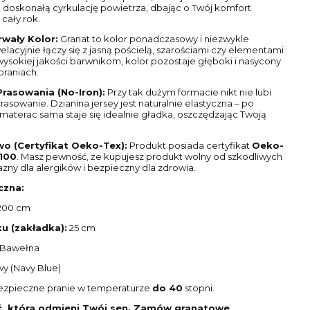
 doskonałą cyrkulację powietrza, dbając o Twój komfort
cały rok.
rwały Kolor:
Granat to kolor ponadczasowy i niezwykle
lacyjnie łączy się z jasną pościelą, szarościami czy elementami
wysokiej jakości barwnikom, kolor pozostaje głęboki i nasycony
praniach.
rasowania (No-Iron):
Przy tak dużym formacie nikt nie lubi
prasowanie. Dzianina jersey jest naturalnie elastyczna – po
 materac sama staje się idealnie gładka, oszczędzając Twoją
o (Certyfikat Oeko-Tex):
Produkt posiada certyfikat
Oeko-
100
. Masz pewność, że kupujesz produkt wolny od szkodliwych
jazny dla alergików i bezpieczny dla zdrowia.
czna:
200 cm
u (zakładka):
25 cm
 Bawełna
y (Navy Blue)
zpieczne pranie w temperaturze
do 40
stopni.
ć, która odmieni Twój sen. Zamów granatowe