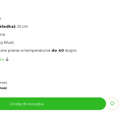
m
kładka):
25 cm
łna
y Blue)
zne pranie w temperaturze
do 40
stopni.
su
ność:
ilość
Dodaj do koszyka