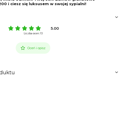
00 i ciesz się luksusem w swojej sypialni!
5.00
Liczba ocen: 13
Oceń i opisz
oduktu