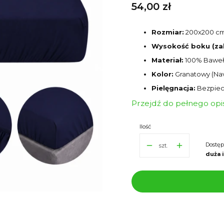
Cena
54,00 zł
Rozmiar:
200x200 c
Wysokość boku (za
Materiał:
100% Bawe
Kolor:
Granatowy (Nav
Pielęgnacja:
Bezpiec
Przejdź do pełnego opi
Ilość
Dostęp
szt.
duża 