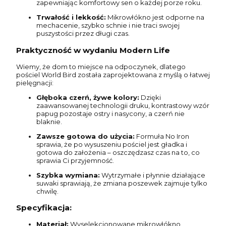
zapewniając komfortowy sen o każdej porze roku.
Trwałość i lekkość:
Mikrowłókno jest odporne na
mechacenie, szybko schnie i nie traci swojej
puszystości przez długi czas.
Praktyczność w wydaniu Modern Life
Wiemy, że dom to miejsce na odpoczynek, dlatego
pościel World Bird została zaprojektowana z myślą o łatwej
pielęgnacji:
Głęboka czerń, żywe kolory:
Dzięki
zaawansowanej technologii druku, kontrastowy wzór
papug pozostaje ostry i nasycony, a czerń nie
blaknie.
Zawsze gotowa do użycia:
Formuła No Iron
sprawia, że po wysuszeniu pościel jest gładka i
gotowa do założenia – oszczędzasz czas na to, co
sprawia Ci przyjemność.
Szybka wymiana:
Wytrzymałe i płynnie działające
suwaki sprawiają, że zmiana poszewek zajmuje tylko
chwilę.
Specyfikacja:
Materiał:
Wyselekcjonowane mikrowłókno