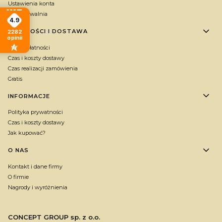
Ustawienia konta
Przechowalnia
4.9
PŁATNOŚCI I DOSTAWA
2282
opinii
Formy płatności
Czas i koszty dostawy
Czas realizacji zamówienia
Gratis
INFORMACJE
Polityka prywatności
Czas i koszty dostawy
Jak kupować?
O NAS
Kontakt i dane firmy
O firmie
Nagrody i wyróżnienia
CONCEPT GROUP sp. z o.o.