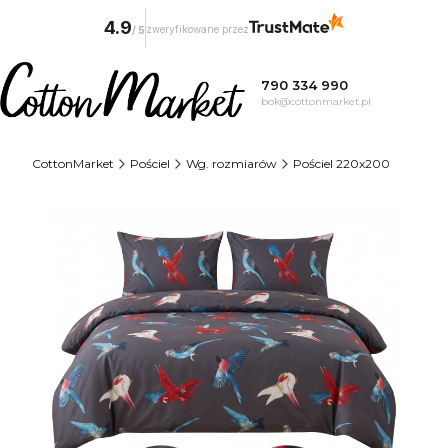
4.9
zweryfikowane przez
/
5
790 334 990
bok@cottonmarket.pl
CottonMarket
Pościel
Wg. rozmiarów
Pościel 220x200