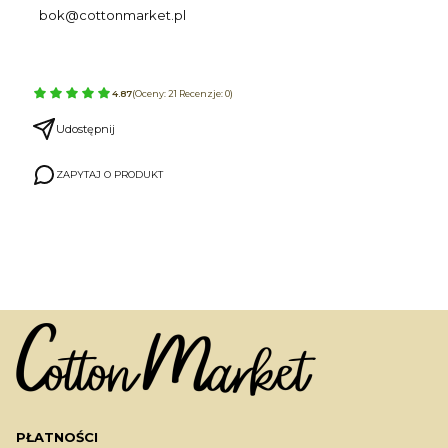
bok@cottonmarket.pl
4.87
(Oceny: 21 Recenzje: 0)
Udostępnij
ZAPYTAJ O PRODUKT
PŁATNOŚCI