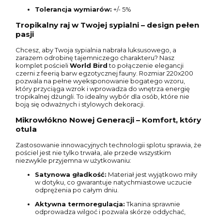
Tolerancja wymiarów:
+/- 5%
Tropikalny raj w Twojej sypialni – design pełen
pasji
Chcesz, aby Twoja sypialnia nabrała luksusowego, a
zarazem odrobinę tajemniczego charakteru? Nasz
komplet pościeli
World Bird
to połączenie elegancji
czerni z feerią barw egzotycznej fauny. Rozmiar 220x200
pozwala na pełne wyeksponowanie bogatego wzoru,
który przyciąga wzrok i wprowadza do wnętrza energię
tropikalnej dżungli. To idealny wybór dla osób, które nie
boją się odważnych i stylowych dekoracji.
Mikrowłókno Nowej Generacji – Komfort, który
otula
Zastosowanie innowacyjnych technologii splotu sprawia, że
pościel jest nie tylko trwała, ale przede wszystkim
niezwykle przyjemna w użytkowaniu:
Satynowa gładkość:
Materiał jest wyjątkowo miły
w dotyku, co gwarantuje natychmiastowe uczucie
odprężenia po całym dniu.
Aktywna termoregulacja:
Tkanina sprawnie
odprowadza wilgoć i pozwala skórze oddychać,