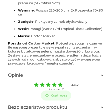
premium (Mikrofibra Soft)
Wymiary:
Poszwa 220x200 cm | 2x Poszewka 70x80
cm
Zapięcie:
Praktyczny zamek błyskawiczny
Wzór:
Papugi (World Bird Tropical Black Collection)
Marka:
Cotton Market
Porada od CottonMarket:
Pościel w papugi na czarnym
tle najlepiej prezentuje się w sypialniach z akcentami w
kolorze butelkowej zieleni, musztardowej żółci lub złota.
Zestaw ją z ciemnozielonym prześcieradłem i dużą ilością
żywych roślin doniczkowych, aby stworzyć w swojej sypialni
prawdziwą, luksusową "miejską dżunglę".
Opinie
4.87
Liczba ocen: 21
Oceń i opisz
Bezpieczeństwo produktu