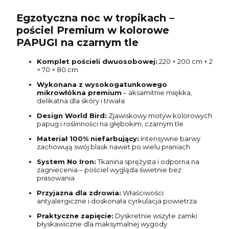
Egzotyczna noc w tropikach –
pościel Premium w kolorowe
PAPUGI na czarnym tle
Komplet pościeli dwuosobowej:
220 × 200 cm + 2
× 70 × 80 cm
Wykonana z wysokogatunkowego
mikrowłókna premium
– aksamitnie miękka,
delikatna dla skóry i trwała
Design World Bird:
Zjawiskowy motyw kolorowych
papug i roślinności na głębokim, czarnym tle
Materiał 100% niefarbujący:
Intensywne barwy
zachowują swój blask nawet po wielu praniach
System No Iron:
Tkanina sprężysta i odporna na
zagniecenia – pościel wygląda świetnie bez
prasowania
Przyjazna dla zdrowia:
Właściwości
antyalergiczne i doskonała cyrkulacja powietrza
Praktyczne zapięcie:
Dyskretnie wszyte zamki
błyskawiczne dla maksymalnej wygody