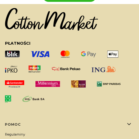
PŁATNOŚCI
Linki w stopce
POMOC
Regulaminy