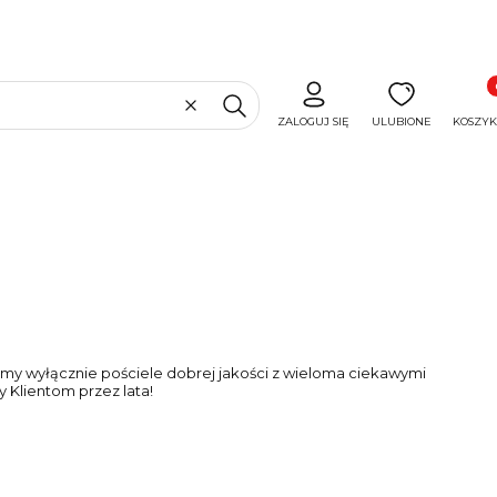
Produ
Wyczyść
Szukaj
ZALOGUJ SIĘ
ULUBIONE
KOSZYK
my wyłącznie pościele dobrej jakości z wieloma ciekawymi
y Klientom przez lata!