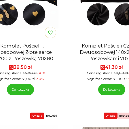
Komplet Pościeli
Komplet Pościeli C
bowej Złote serce
Dwuosobowej 140x2
200 z Poszewką 70X80
Poszewkami 70
Cena promocyjna
Cena pro
38,50 zł
41,30 zł
na regularna:
55,00 zł
-30%
Cena regularna:
59,00 zł
jniższa cena:
55,00 zł
-30%
Najniższa cena:
59,00 zł
-
Do koszyka
Do koszyka
Okazja
Nowość
Okazja
Bestse