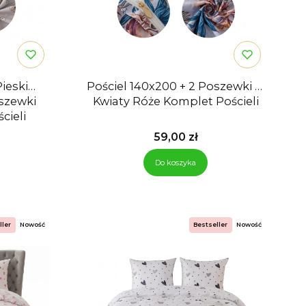
ieski
Pościel 140x200 + 2 Poszewki w
oszewki
Kwiaty Róże Komplet Pościeli
cieli
Cena
59,00 zł
Do koszyka
ller
Nowość
Bestseller
Nowość