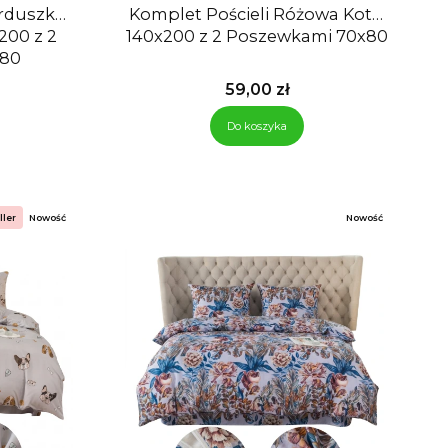
erduszka
Komplet Pościeli Różowa Kotki
00 z 2
140x200 z 2 Poszewkami 70x80
x80
Cena
59,00 zł
Do koszyka
ller
Nowość
Nowość