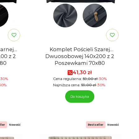
zarnej
Komplet Pościeli Szarej
00 z 2
Dwuosobowej 140x200 z 2
x80
Poszewkami 70x80
mocyjna
Cena promocyjna
41,30 zł
-30%
Cena regularna:
59,00 zł
-30%
30%
Najniższa cena:
59,00 zł
-30%
Do koszyka
ller
Nowość
Bestseller
Nowość