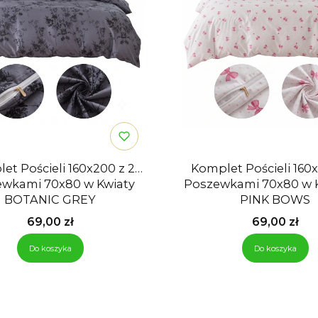
et Pościeli 160x200 z 2
Komplet Pościeli 160x
wkami 70x80 w Kwiaty
Poszewkami 70x80 w 
BOTANIC GREY
PINK BOWS
Cena
Cena
69,00 zł
69,00 zł
Do koszyka
Do koszyka