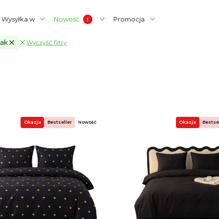
Wysyłka w
Promocja
Nowość
tak
Wyczyść filtry
 filtry
rów
produktów
Okazja
Bestseller
Nowość
Okazja
Bestse