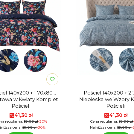
iel 140x200 + 1 70x80
Pościel 140x200 + 2
towa w Kwiaty Komplet
Niebieska we Wzory 
Pościeli
Pościeli
Cena promocyjna
Cena pro
41,30 zł
41,30 zł
na regularna:
59,00 zł
-30%
Cena regularna:
59,00 zł
jniższa cena:
59,00 zł
-30%
Najniższa cena:
59,00 zł
-