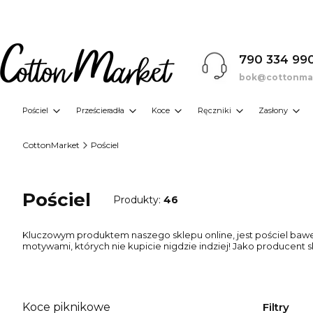
790 334 99
bok@cottonmar
Pościel
Prześcieradła
Koce
Ręczniki
Zasłony
CottonMarket
Pościel
Pościel
Produkty:
46
Kluczowym produktem naszego sklepu online, jest pościel bawe
motywami, których nie kupicie nigdzie indziej! Jako producent s
Filtry
Koce piknikowe
Kategoria - Koce piknikowe