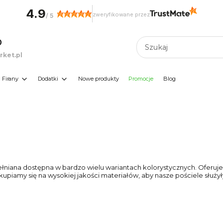
4.9
zweryfikowane przez
/
5
0
ket.pl
Firany
Dodatki
Nowe produkty
Promocje
Blog
łniana dostępna w bardzo wielu wariantach kolorystycznych. Oferuje
kupiamy się na wysokiej jakości materiałów, aby nasze pościele służył