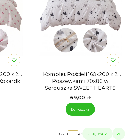
200 z 2
Komplet Pościeli 160x200 z 2
Kokardki
Poszewkami 70x80 w
Serduszka SWEET HEARTS
Cena
69,00 zł
Do koszyka
Następna
Strona
z 4
Przejdź do o