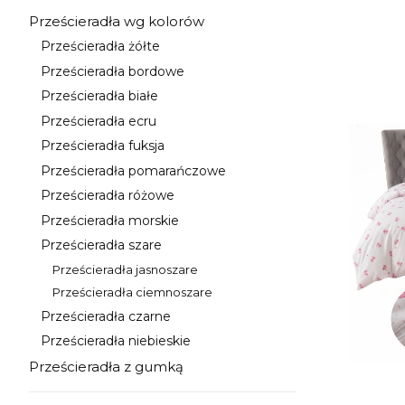
Kategoria - Prześcieradło 200x220
Prześcieradła wg kolorów
Kategoria - Prześcieradła wg kolorów
Prześcieradła żółte
Kategoria - Prześcieradła żółte
Prześcieradła bordowe
Kategoria - Prześcieradła bordowe
Prześcieradła białe
Kategoria - Prześcieradła białe
Prześcieradła ecru
Kategoria - Prześcieradła ecru
Prześcieradła fuksja
Kategoria - Prześcieradła fuksja
Prześcieradła pomarańczowe
Kategoria - Prześcieradła pomarańczowe
Prześcieradła różowe
Kategoria - Prześcieradła różowe
Prześcieradła morskie
Kategoria - Prześcieradła morskie
Prześcieradła szare
Kategoria - Prześcieradła szare
Prześcieradła jasnoszare
Kategoria - Prześcieradła jasnoszare
Prześcieradła ciemnoszare
Kategoria - Prześcieradła ciemnoszare
Prześcieradła czarne
Kategoria - Prześcieradła czarne
Prześcieradła niebieskie
Kategoria - Prześcieradła niebieskie
Prześcieradła z gumką
Kategoria - Prześcieradła z gumką