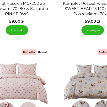
et Pościeli 140x200 z 2
Komplet Pościeli w S
kami 70x80 w Kokardki
SWEET HEARTS 140x2
PINK BOWS
Poszewkami 70
Cena
Cena
59,00 zł
59,00 zł
Do koszyka
Do koszyka
Bestseller
Nowość
Bestse