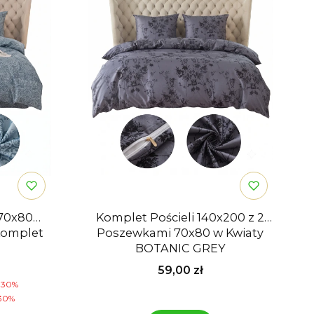
 70x80
Komplet Pościeli 140x200 z 2
Komplet
Poszewkami 70x80 w Kwiaty
BOTANIC GREY
mocyjna
Cena
59,00 zł
-30%
30%