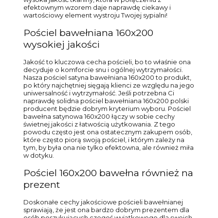
efektownym wzorem daje naprawdę ciekawy i
wartościowy element wystroju Twojej sypialni!
Pościel bawełniana 160x200
wysokiej jakości
Jakość to kluczowa cecha pościeli, bo to właśnie ona
decyduje o komforcie snu i ogólnej wytrzymałości.
Nasza pościel satyna bawełniana 160x200 to produkt,
po który najchętniej sięgają klienci ze względu na jego
uniwersalność i wytrzymałość. Jeśli potrzebna Ci
naprawdę solidna pościel bawełniana 160x200 polski
producent będzie dobrym kryterium wyboru. Pościel
bawełna satynowa 160x200 łączy w sobie cechy
świetnej jakości z łatwością użytkowania. Z tego
powodu często jest ona ostatecznym zakupem osób,
które często piorą swoją pościel, i którym zależy na
tym, by była ona nie tylko efektowna, ale również miła
w dotyku.
Pościel 160x200 bawełna również na
prezent
Doskonałe cechy jakościowe pościeli bawełnianej
sprawiają, że jest ona bardzo dobrym prezentem dla
osób poszukujących czegoś wyjątkowego dla swoich