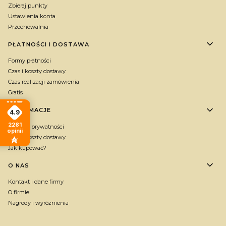
Zbieraj punkty
Ustawienia konta
Przechowalnia
PŁATNOŚCI I DOSTAWA
Formy płatności
Czas i koszty dostawy
Czas realizacji zamówienia
Gratis
INFORMACJE
4.9
2281
Polityka prywatności
opinii
Czas i koszty dostawy
Jak kupować?
O NAS
Kontakt i dane firmy
O firmie
Nagrody i wyróżnienia