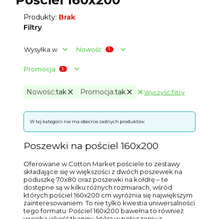
Produkty:
Brak
Filtry
Wysyłka w
Nowość
Promocja
Nowość:
tak
Promocja:
tak
Wyczyść filtry
Aktywne filtry
Koniec filtrów
Lista produktów
W tej kategorii nie ma obecnie żadnych produktów
Poszewki na pościel 160x200
Oferowane w Cotton Market pościele to zestawy
składające się w większości z dwóch poszewek na
poduszkę 70x80 oraz poszewki na kołdrę – te
dostępne są w kilku różnych rozmiarach, wśród
których pościel 160x200 cm wyróżnia się największym
zainteresowaniem. To nie tylko kwestia uniwersalności
tego formatu. Pościel 160x200 bawełna to również
wysoka jakość tkaniny, która w połączeniu z