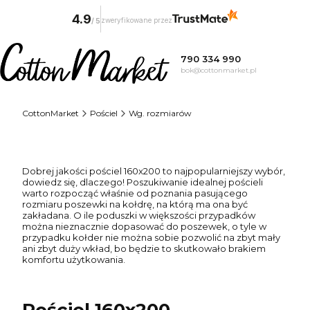
4.9
zweryfikowane przez
/
5
790 334 990
bok@cottonmarket.pl
CottonMarket
Pościel
Wg. rozmiarów
Dobrej jakości pościel 160x200 to najpopularniejszy wybór,
dowiedz się, dlaczego! Poszukiwanie idealnej pościeli
warto rozpocząć właśnie od poznania pasującego
rozmiaru poszewki na kołdrę, na którą ma ona być
zakładana. O ile poduszki w większości przypadków
można nieznacznie dopasować do poszewek, o tyle w
przypadku kołder nie można sobie pozwolić na zbyt mały
ani zbyt duży wkład, bo będzie to skutkowało brakiem
komfortu użytkowania.
Pościel 160x200