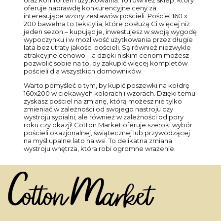
oferuje naprawdę konkurencyjne ceny za
interesujące wzory zestawów pościeli. Pościel 160 x
200 bawełna to tekstylia, które posłużą Ci więcej niż
jeden sezon – kupując je, inwestujesz w swoją wygodę
wypoczynku i w możliwość użytkowania przez długie
lata bez utraty jakości pościeli. Są również niezwykle
atrakcyjne cenowo – a dzięki niskim cenom możesz
pozwolić sobie na to, by zakupić więcej kompletów
pościeli dla wszystkich domowników.
Warto pomyśleć o tym, by kupić poszewki na kołdrę
160x200 w ciekawych kolorach i wzorach. Dzięki temu
zyskasz pościel na zmianę, którą możesz nie tylko
zmieniać w zależności od swojego nastroju czy
wystroju sypialni, ale również w zależności od pory
roku czy okazji! Cotton Market oferuje szeroki wybór
pościeli okazjonalnej, świątecznej lub przywodzącej
na myśl upalne lato na wsi. To delikatna zmiana
wystroju wnętrza, która robi ogromne wrażenie.