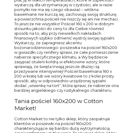
wystarczą dla utrzymania jej w czystości, ale w razie
pomyłki nie ma się czego obawiać – włókna
bawełniane nie kurczą się, zachowują swoją strukturę,
a powierzchnia pościeli nie niszczy się ani nie mechaci.
To jeszcze nie wszystko! Pościel 160 x 200 w dobrym
stosunku jakości do ceny to dla Ciebie również
sposób na to, aby przy niewielkich nakładach
finansowych szybko odmienić wystrój swojej sypialni.
Wystarczy, że zapragniesz akcentu
bożonarodzeniowego- poszewka na pościel 160x200
w gwiazdki czy renifery sprawi, że całe pomieszczenie
nabierze specyficznego klimatu, a Wy będziecie
zasypiać otuleni kołdrą w efektowne wzory, które
sprawiają, że święta trwają jeszcze dłużej i są
przeżywane intensywniej! Pościel bawełniana 160 x
200 w kratę lub we wzory kwiatowe to z kolei prosty
sposób, aby w odpowiednio urządzonej sypialni
dodać „wisienkę na tort”, która sprawi, że nabierze ona
bardziej angielskiego czy rustykalnego charakteru.
Tania pościel 160x200 w Cotton
Market!
Cotton Market to nie tylko sklep, który zaopatruje
klientów w poszewki na pościel 160x200
charakteryzujące się bardzo dużą wytrzymałością
oraz komfortem użytkowania. To również sklep, który