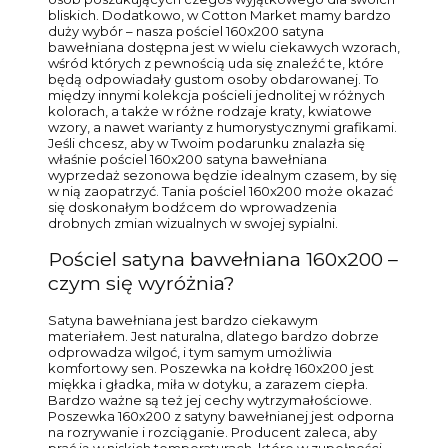
bliskich. Dodatkowo, w Cotton Market mamy bardzo
duży wybór – nasza pościel 160x200 satyna
bawełniana dostępna jest w wielu ciekawych wzorach,
wśród których z pewnością uda się znaleźć te, które
będą odpowiadały gustom osoby obdarowanej. To
między innymi kolekcja pościeli jednolitej w różnych
kolorach, a także w różne rodzaje kraty, kwiatowe
wzory, a nawet warianty z humorystycznymi grafikami.
Jeśli chcesz, aby w Twoim podarunku znalazła się
właśnie pościel 160x200 satyna bawełniana
wyprzedaż sezonowa będzie idealnym czasem, by się
w nią zaopatrzyć. Tania pościel 160x200 może okazać
się doskonałym bodźcem do wprowadzenia
drobnych zmian wizualnych w swojej sypialni.
Pościel satyna bawełniana 160x200 –
czym się wyróżnia?
Satyna bawełniana jest bardzo ciekawym
materiałem. Jest naturalna, dlatego bardzo dobrze
odprowadza wilgoć, i tym samym umożliwia
komfortowy sen. Poszewka na kołdrę 160x200 jest
miękka i gładka, miła w dotyku, a zarazem ciepła.
Bardzo ważne są też jej cechy wytrzymałościowe.
Poszewka 160x200 z satyny bawełnianej jest odporna
na rozrywanie i rozciąganie. Producent zaleca, aby
prać ją w niskich temperaturach, które w zupełności