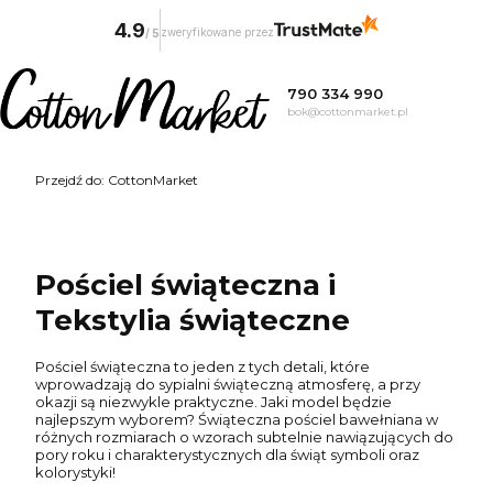
4.9
zweryfikowane przez
/
5
790 334 990
bok@cottonmarket.pl
Przejdź do:
CottonMarket
Pościel świąteczna i
Tekstylia świąteczne
Pościel świąteczna to jeden z tych detali, które
wprowadzają do sypialni świąteczną atmosferę, a przy
okazji są niezwykle praktyczne. Jaki model będzie
najlepszym wyborem? Świąteczna pościel bawełniana w
różnych rozmiarach o wzorach subtelnie nawiązujących do
pory roku i charakterystycznych dla świąt symboli oraz
kolorystyki!