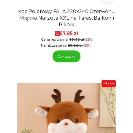
Koc Polarowy FALA 220x240 Czerwony,
Miękka Narzuta XXL na Taras, Balkon i
Piknik
Cena promocyjna
57,85 zł
Cena regularna:
89,00 zł
-35%
Najniższa cena:
89,00 zł
-35%
Do koszyka
Okazja