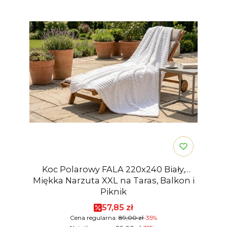
Koc Polarowy FALA 220x240 Biały,
Miękka Narzuta XXL na Taras, Balkon i
Piknik
Cena promocyjna
57,85 zł
Cena regularna:
89,00 zł
-35%