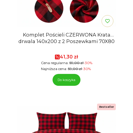
Komplet Pościeli CZERWONA Krata
drwala 140x200 z 2 Poszewkami 70X80
Cena promocyjna
41,30 zł
Cena regularna:
59,00 zł
-30%
Najniższa cena:
59,00 zł
-30%
Do koszyka
Bestseller