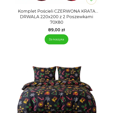
Komplet Pościeli CZERWONA KRATA
DRWALA 220x200 z 2 Poszewkami
70X80
Cena
89,00 zł
Do koszyka