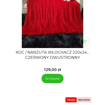
KOC / NARZUTA WŁOCHACZ 220x240
CZERWONY DWUSTRONNY
Cena
129,00 zł
Do koszyka
Okazja
Bestseller