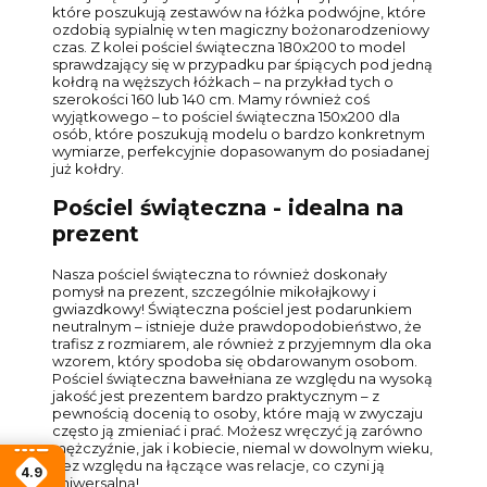
które poszukują zestawów na łóżka podwójne, które
ozdobią sypialnię w ten magiczny bożonarodzeniowy
czas. Z kolei pościel świąteczna 180x200 to model
sprawdzający się w przypadku par śpiących pod jedną
kołdrą na węższych łóżkach – na przykład tych o
szerokości 160 lub 140 cm. Mamy również coś
wyjątkowego – to pościel świąteczna 150x200 dla
osób, które poszukują modelu o bardzo konkretnym
wymiarze, perfekcyjnie dopasowanym do posiadanej
już kołdry.
Pościel świąteczna - idealna na
prezent
Nasza pościel świąteczna to również doskonały
pomysł na prezent, szczególnie mikołajkowy i
gwiazdkowy! Świąteczna pościel jest podarunkiem
neutralnym – istnieje duże prawdopodobieństwo, że
trafisz z rozmiarem, ale również z przyjemnym dla oka
wzorem, który spodoba się obdarowanym osobom.
Pościel świąteczna bawełniana ze względu na wysoką
jakość jest prezentem bardzo praktycznym – z
pewnością docenią to osoby, które mają w zwyczaju
często ją zmieniać i prać. Możesz wręczyć ją zarówno
mężczyźnie, jak i kobiecie, niemal w dowolnym wieku,
bez względu na łączące was relacje, co czyni ją
4.9
uniwersalną!