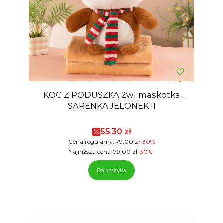
KOC Z PODUSZKĄ 2w1 maskotka
SARENKA JELONEK II
Cena promocyjna
55,30 zł
Cena regularna:
79,00 zł
-30%
Najniższa cena:
79,00 zł
-30%
Do koszyka