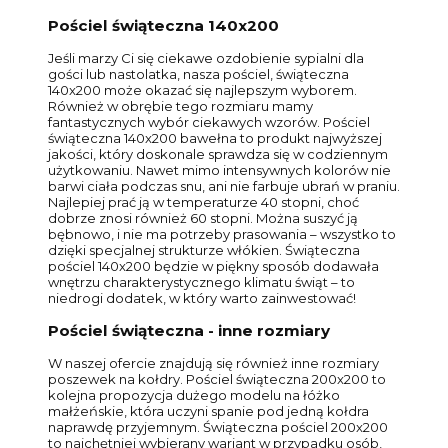
Pościel świąteczna 140x200
Jeśli marzy Ci się ciekawe ozdobienie sypialni dla
gości lub nastolatka, nasza pościel, świąteczna
140x200 może okazać się najlepszym wyborem.
Również w obrębie tego rozmiaru mamy
fantastycznych wybór ciekawych wzorów. Pościel
świąteczna 140x200 bawełna to produkt najwyższej
jakości, który doskonale sprawdza się w codziennym
użytkowaniu. Nawet mimo intensywnych kolorów nie
barwi ciała podczas snu, ani nie farbuje ubrań w praniu.
Najlepiej prać ją w temperaturze 40 stopni, choć
dobrze znosi również 60 stopni. Można suszyć ją
bębnowo, i nie ma potrzeby prasowania – wszystko to
dzięki specjalnej strukturze włókien. Świąteczna
pościel 140x200 będzie w piękny sposób dodawała
wnętrzu charakterystycznego klimatu świąt – to
niedrogi dodatek, w który warto zainwestować!
Pościel świąteczna - inne rozmiary
W naszej ofercie znajdują się również inne rozmiary
poszewek na kołdry. Pościel świąteczna 200x200 to
kolejna propozycja dużego modelu na łóżko
małżeńskie, która uczyni spanie pod jedną kołdra
naprawdę przyjemnym. Świąteczna pościel 200x200
to najchętniej wybierany wariant w przypadku osób,