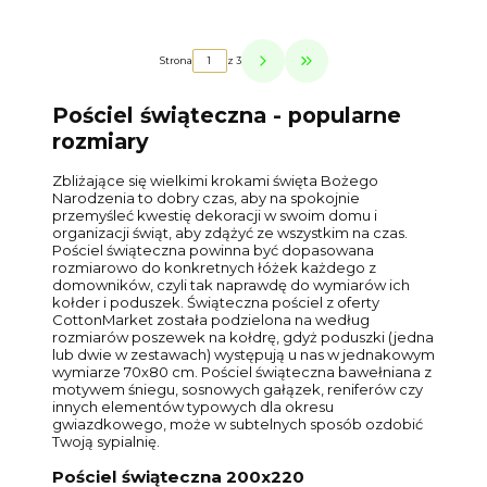
Strona
z 3
Przejdź do ostatniej strony z p
Pościel świąteczna - popularne
rozmiary
Zbliżające się wielkimi krokami święta Bożego
Narodzenia to dobry czas, aby na spokojnie
przemyśleć kwestię dekoracji w swoim domu i
organizacji świąt, aby zdążyć ze wszystkim na czas.
Pościel świąteczna powinna być dopasowana
rozmiarowo do konkretnych łóżek każdego z
domowników, czyli tak naprawdę do wymiarów ich
kołder i poduszek. Świąteczna pościel z oferty
CottonMarket została podzielona na według
rozmiarów poszewek na kołdrę, gdyż poduszki (jedna
lub dwie w zestawach) występują u nas w jednakowym
wymiarze 70x80 cm. Pościel świąteczna bawełniana z
motywem śniegu, sosnowych gałązek, reniferów czy
innych elementów typowych dla okresu
gwiazdkowego, może w subtelnych sposób ozdobić
Twoją sypialnię.
Pościel świąteczna 200x220