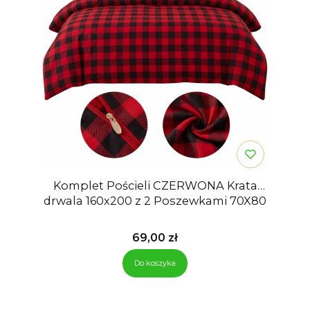
Komplet Pościeli CZERWONA Krata
drwala 160x200 z 2 Poszewkami 70X80
Cena
69,00 zł
Do koszyka