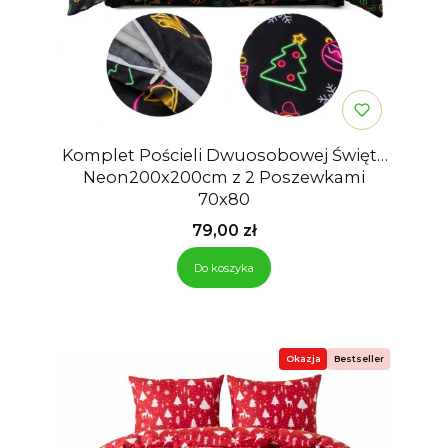
Komplet Pościeli Dwuosobowej Święta
Neon200x200cm z 2 Poszewkami
70x80
Cena
79,00 zł
Do koszyka
Okazja
Bestseller