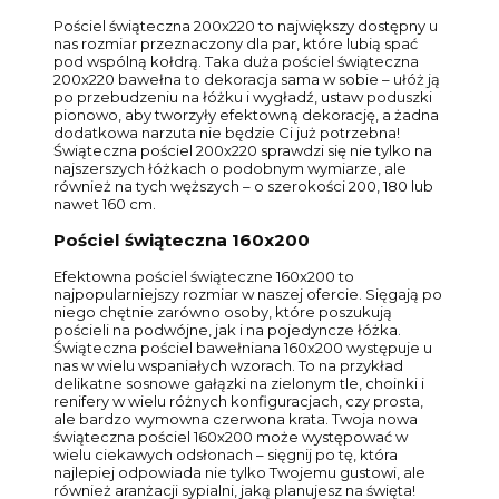
Pościel świąteczna 200x220 to największy dostępny u
nas rozmiar przeznaczony dla par, które lubią spać
pod wspólną kołdrą. Taka duża pościel świąteczna
200x220 bawełna to dekoracja sama w sobie – ułóż ją
po przebudzeniu na łóżku i wygładź, ustaw poduszki
pionowo, aby tworzyły efektowną dekorację, a żadna
dodatkowa narzuta nie będzie Ci już potrzebna!
Świąteczna pościel 200x220 sprawdzi się nie tylko na
najszerszych łóżkach o podobnym wymiarze, ale
również na tych węższych – o szerokości 200, 180 lub
nawet 160 cm.
Pościel świąteczna 160x200
Efektowna pościel świąteczne 160x200 to
najpopularniejszy rozmiar w naszej ofercie. Sięgają po
niego chętnie zarówno osoby, które poszukują
pościeli na podwójne, jak i na pojedyncze łóżka.
Świąteczna pościel bawełniana 160x200 występuje u
nas w wielu wspaniałych wzorach. To na przykład
delikatne sosnowe gałązki na zielonym tle, choinki i
renifery w wielu różnych konfiguracjach, czy prosta,
ale bardzo wymowna czerwona krata. Twoja nowa
świąteczna pościel 160x200 może występować w
wielu ciekawych odsłonach – sięgnij po tę, która
najlepiej odpowiada nie tylko Twojemu gustowi, ale
również aranżacji sypialni, jaką planujesz na święta!