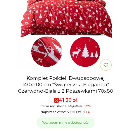
Komplet Pościeli Dwuosobowej
140x200 cm "Świąteczna Elegancja"
Czerwono-Biała z 2 Poszewkami 70x80
Cena promocyjna
41,30 zł
Cena regularna:
59,00 zł
-30%
Najniższa cena:
59,00 zł
-30%
Powiadom mnie o dostępności