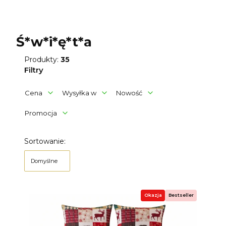
Ś*w*i*ę*t*a
Produkty:
35
Filtry
Cena
Wysyłka w
Nowość
Promocja
Koniec filtrów
Lista produktów
Sortowanie:
Domyślne
Okazja
Bestseller