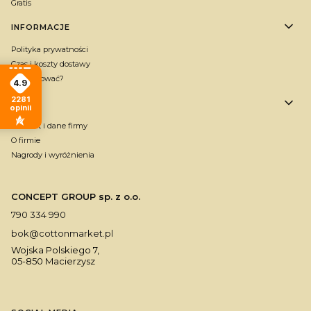
Gratis
INFORMACJE
Polityka prywatności
Czas i koszty dostawy
Jak kupować?
4.9
2281
O NAS
opinii
Kontakt i dane firmy
O firmie
Nagrody i wyróżnienia
CONCEPT GROUP sp. z o.o.
790 334 990
bok@cottonmarket.pl
Wojska Polskiego 7,
05-850 Macierzysz