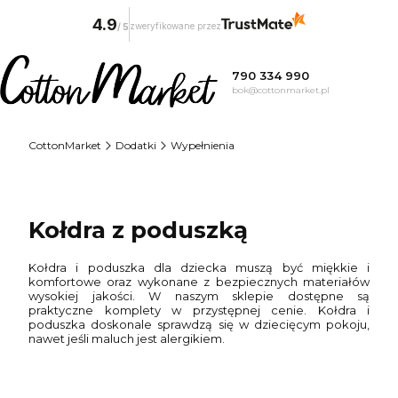
4.9
zweryfikowane przez
/
5
790 334 990
bok@cottonmarket.pl
CottonMarket
Dodatki
Wypełnienia
Kołdra z poduszką
Kołdra i poduszka dla dziecka muszą być miękkie i
komfortowe oraz wykonane z bezpiecznych materiałów
wysokiej jakości. W naszym sklepie dostępne są
praktyczne komplety w przystępnej cenie. Kołdra i
poduszka doskonale sprawdzą się w dziecięcym pokoju,
nawet jeśli maluch jest alergikiem.