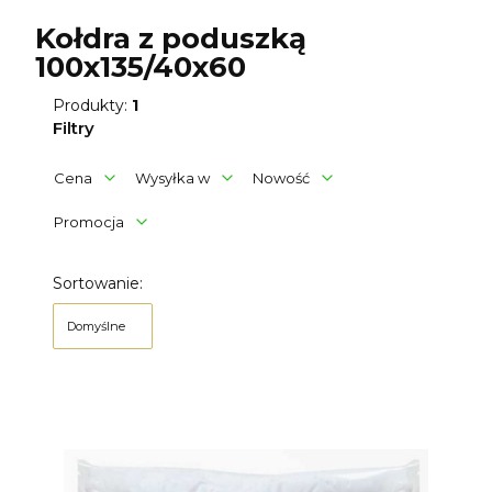
Kołdra z poduszką
100x135/40x60
Produkty:
1
Filtry
Cena
Wysyłka w
Nowość
Promocja
Koniec filtrów
Lista produktów
Sortowanie:
Domyślne