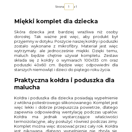
Strona
z 1
Miękki komplet dla dziecka
Skóra dziecka jest bardziej wrażliwa niż osoby
dorosłej. Tak ważne jest więc, aby produkt był
przyjemny w dotyku. Poszycie naszej kołdry i poduszki
zostało wykonane z mikrofibry. Materiał jest więc
wytrzymały. ale jednocześnie miękki. Dzięki temu,
maluch będzie chętnie używał kompletu. Zestaw
składa się z kołdry o wymiarach 100x135 cm oraz
poduszki 40x60 cm. Będzie więc odpowiedni dla
starszych niemowląt i dzieci do piątego roku życia.
Praktyczna kołdra i poduszka dla
malucha
Kołdra i poduszka dla dziecka posiadają wypełnienie
z włókna poliestrowego silikonowanego. Komplet jest
więc lekki i dobrze przepuszcza powietrze, dlatego
zapewnia odpowiednią wentylację podczas upałów.
Kołdra ma jednak wystarczające właściwości
termoizolacyjne, aby posłużyć również podczas zimy.
Komplet można więc stosować przez cały rok. Kołdra
jest pikowana, dlatego wypełnienie nie zbryla się.