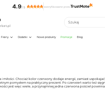
4.9
zweryfikowane przez
/
5
0
ket.pl
Firany
Dodatki
Nowe produkty
Promocje
Blog
i miłości. Chociaż kolor czerwony dodaje energii, zamiast uspokajać,
etnym pomysłem na praktyczny prezent. Po czerwień warto też sięgn
wości jest więc wiele, a przynajmniej jedna czerwona pościel powinn