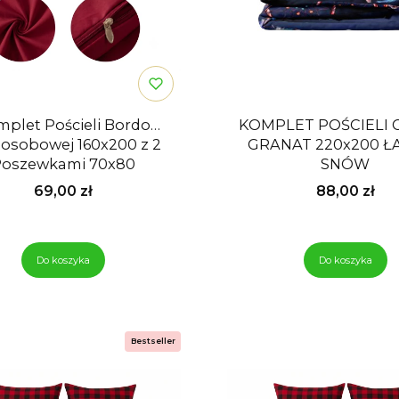
plet Pościeli Bordo
KOMPLET POŚCIELI 
owej 160x200 z 2
GRANAT 220x200 Ł
oszewkami 70x80
SNÓW
Cena
Cena
69,00 zł
88,00 zł
Do koszyka
Do koszyka
Bestseller