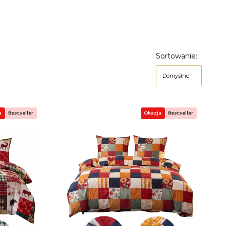
Sortowanie:
Domyślne
a
Bestseller
Okazja
Bestseller