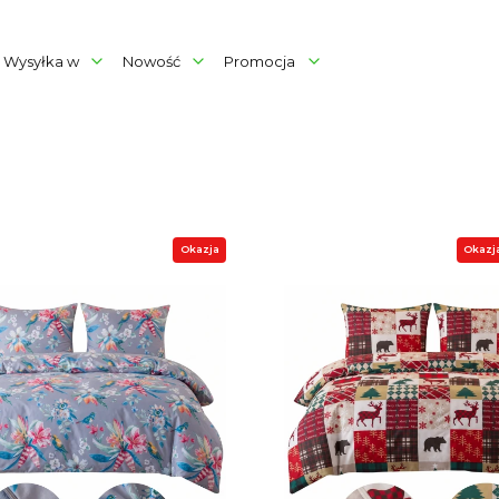
Wysyłka w
Nowość
Promocja
rów
produktów
Okazja
Okazj