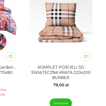
 Garden
KOMPLET POŚCIELI 3D
 70x80
ŚWIĄTECZNA KRATA 220x200
BURBER
mocyjna
Cena
79,00 zł
-30%
30%
Do koszyka