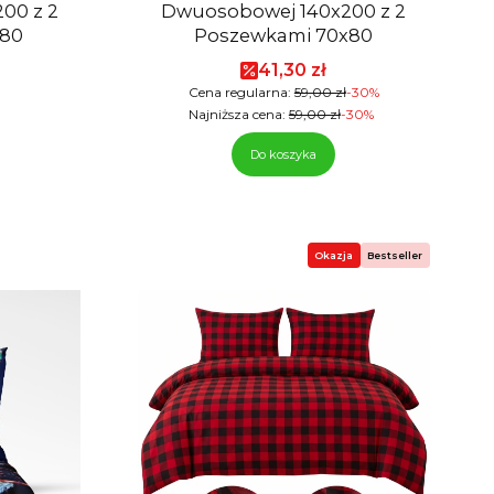
Dwuosobowej 140x200 z 2
x80
Poszewkami 70x80
Cena promocyjna
41,30 zł
Cena regularna:
59,00 zł
-30%
Najniższa cena:
59,00 zł
-30%
Do koszyka
Okazja
Bestseller