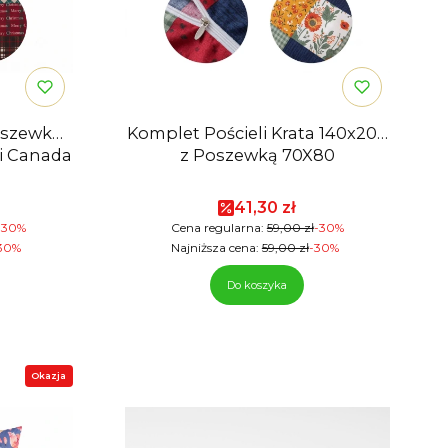
poszewka
Komplet Pościeli Krata 140x200
i Canada
z Poszewką 70X80
mocyjna
Cena promocyjna
41,30 zł
-30%
Cena regularna:
59,00 zł
-30%
30%
Najniższa cena:
59,00 zł
-30%
Do koszyka
Okazja