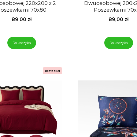
owej 220x200 z 2
Dwuosobowej 200x200 z 2
oszewkami 70x80
Poszewkami 70
Cena
Cena
89,00 zł
89,00 zł
Do koszyka
Do koszyka
Bestseller