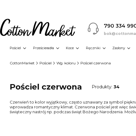
790 334 99
bok@cottonmar
Pościel
Prześcieradła
Koce
Ręczniki
Zasłony
CottonMarket
Pościel
Wg. koloru
Pościel czerwona
Pościel czerwona
Produkty:
34
Czerwień to kolor wyjątkowy, często uznawany za symbol piękna 
wprowadza romantyczny klimat. Czerwona pościel jest więc świ
świąteczny nastrój np. podczas świąt Bożego Narodzenia. Możli