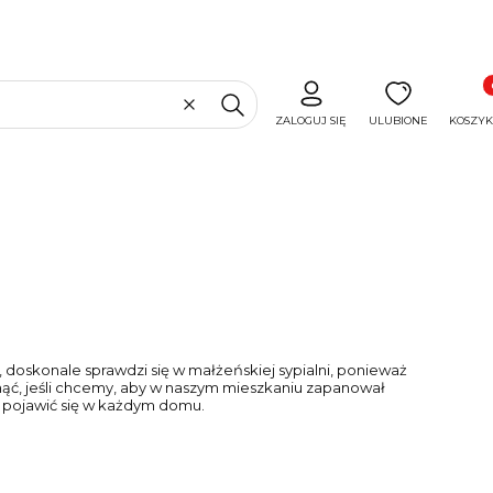
Produ
Wyczyść
Szukaj
ZALOGUJ SIĘ
ULUBIONE
KOSZYK
 doskonale sprawdzi się w małżeńskiej sypialni, ponieważ
ąć, jeśli chcemy, aby w naszym mieszkaniu zapanował
a pojawić się w każdym domu.