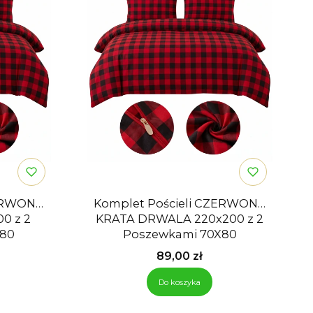
ZERWONA
Komplet Pościeli CZERWONA
z 2
KRATA DRWALA 220x200 z 2
X80
Poszewkami 70X80
Cena
89,00 zł
Do koszyka