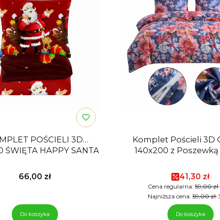
MPLET POŚCIELI 3D
Komplet Pościeli 3D
00 ŚWIĘTA HAPPY SANTA
140x200 z Poszewką
Cena
Cena pro
66,00 zł
41,30 zł
Cena regularna:
59,00 zł
Najniższa cena:
59,00 zł
-
Do koszyka
Do koszyka