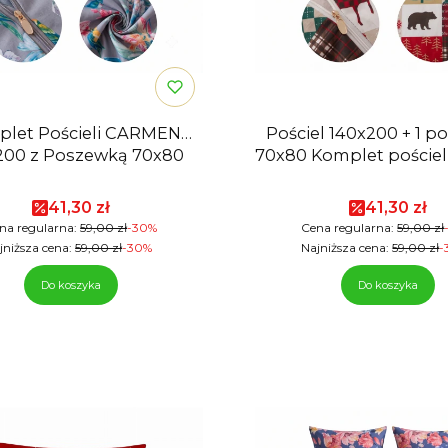
let Pościeli CARMEN
Pościel 140x200 + 1 
200 z Poszewką 70x80
70x80 Komplet pościel
Cena promocyjna
Cena pro
41,30 zł
41,30 zł
na regularna:
59,00 zł
-30%
Cena regularna:
59,00 zł
jniższa cena:
59,00 zł
-30%
Najniższa cena:
59,00 zł
-
Do koszyka
Do koszyka