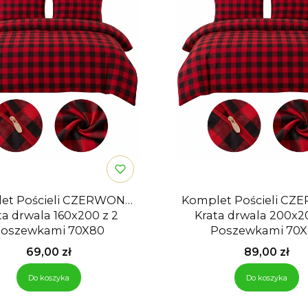
et Pościeli CZERWONA
Komplet Pościeli C
ta drwala 160x200 z 2
Krata drwala 200x200 
oszewkami 70X80
Poszewkami 70
Cena
Cena
69,00 zł
89,00 zł
Do koszyka
Do koszyka