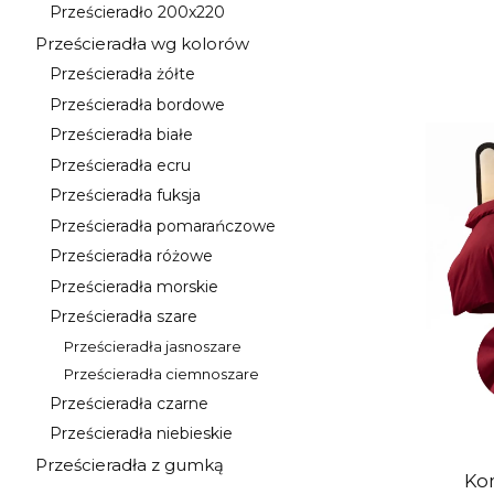
Prześcieradło 200x220
Kategoria - Prześcieradło 200x220
Prześcieradła wg kolorów
Kategoria - Prześcieradła wg kolorów
Prześcieradła żółte
Kategoria - Prześcieradła żółte
Prześcieradła bordowe
Kategoria - Prześcieradła bordowe
Prześcieradła białe
Kategoria - Prześcieradła białe
Prześcieradła ecru
Kategoria - Prześcieradła ecru
Prześcieradła fuksja
Kategoria - Prześcieradła fuksja
Prześcieradła pomarańczowe
Kategoria - Prześcieradła pomarańczowe
Prześcieradła różowe
Kategoria - Prześcieradła różowe
Prześcieradła morskie
Kategoria - Prześcieradła morskie
Prześcieradła szare
Kategoria - Prześcieradła szare
Prześcieradła jasnoszare
Kategoria - Prześcieradła jasnoszare
Prześcieradła ciemnoszare
Kategoria - Prześcieradła ciemnoszare
Prześcieradła czarne
Kategoria - Prześcieradła czarne
Prześcieradła niebieskie
Kategoria - Prześcieradła niebieskie
Prześcieradła z gumką
Kategoria - Prześcieradła z gumką
Kom