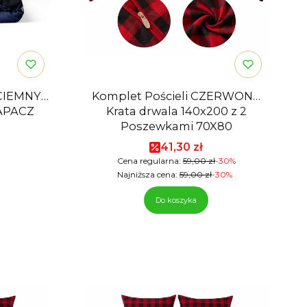
CIEMNY
Komplet Pościeli CZERWONA
APACZ
Krata drwala 140x200 z 2
Poszewkami 70X80
Cena promocyjna
41,30 zł
Cena regularna:
59,00 zł
-30%
Najniższa cena:
59,00 zł
-30%
Do koszyka