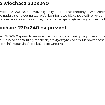
a włochacz 220x240
łochacz 220x240 sprawdzi się nie tylko podczas chłodnych wieczorów
 że nadają się nawet na szerokie, komfortowe łóżka podwójne. Włocha
ta elegancko się prezentuje, dlatego nadaje wnętrzu wyjątkowego c
ochacz 220x240 na prezent
cz 220x240 sprawdzi się świetnie również jako praktyczny prezent. Je
akup włochacza, który stanie się praktycznym kocem lub nowoczesn
idealnie wpasują się do każdego wnętrza.