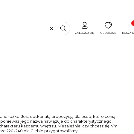
Produ
Wyczyść
Szukaj
ZALOGUJ SIĘ
ULUBIONE
KOSZYK
ane łóżko. Jest doskonałą propozycją dla osób, które cenią
m, ponieważ jego nazwa nawiązuje do charakterystycznego,
 charakteru każdemu wnętrzu. Niezależnie, czy chcesz się nim
arze 220x240 dla Ciebie przygotowaliśmy.