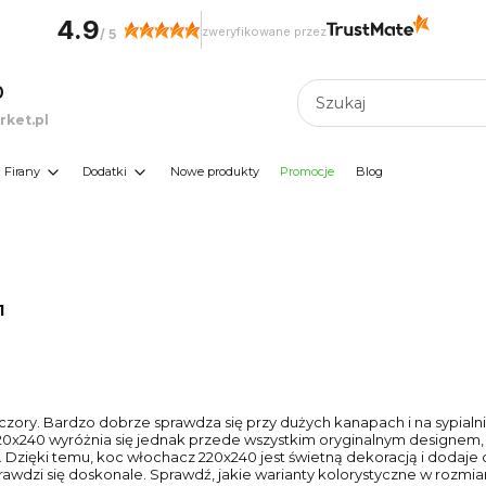
4.9
zweryfikowane przez
/
5
0
ket.pl
Firany
Dodatki
Nowe produkty
Promocje
Blog
1
ory. Bardzo dobrze sprawdza się przy dużych kanapach i na sypialni
z 220x240 wyróżnia się jednak przede wszystkim oryginalnym designe
. Dzięki temu, koc włochacz 220x240 jest świetną dekoracją i dodaje
prawdzi się doskonale. Sprawdź, jakie warianty kolorystyczne w rozmi