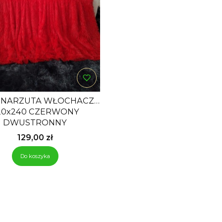
/ NARZUTA WŁOCHACZ
20x240 CZERWONY
DWUSTRONNY
Cena
129,00 zł
Do koszyka