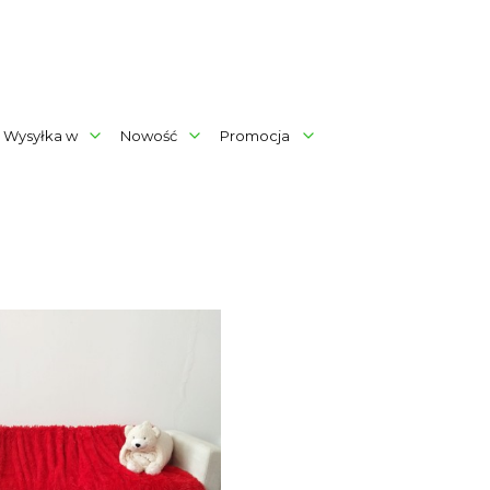
Wysyłka w
Nowość
Promocja
rów
produktów