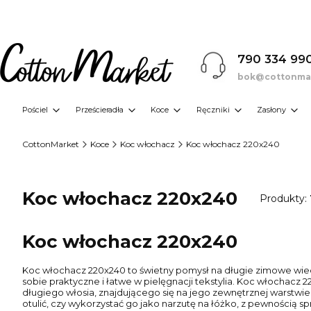
790 334 99
bok@cottonmar
Pościel
Prześcieradła
Koce
Ręczniki
Zasłony
CottonMarket
Koce
Koc włochacz
Koc włochacz 220x240
Koc włochacz 220x240
Produkty:
Koc włochacz 220x240
Koc włochacz 220x240 to świetny pomysł na długie zimowe wiecz
sobie praktyczne i łatwe w pielęgnacji tekstylia. Koc włochac
długiego włosia, znajdującego się na jego zewnętrznej warstwie
otulić, czy wykorzystać go jako narzutę na łóżko, z pewnością s