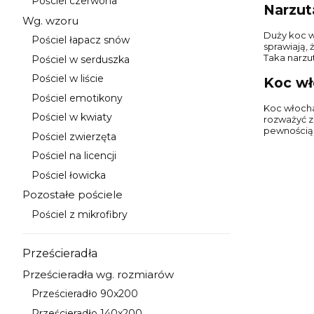
Pościel czerwona
Kategoria - Pościel czerwona
Narzut
Wg. wzoru
Kategoria - Wg. wzoru
Duży koc w
Pościel łapacz snów
Kategoria - Pościel łapacz snów
sprawiają,
Taka narzu
Pościel w serduszka
Kategoria - Pościel w serduszka
Pościel w liście
Koc wł
Kategoria - Pościel w liście
Pościel emotikony
Kategoria - Pościel emotikony
Koc włocha
Pościel w kwiaty
rozważyć z
Kategoria - Pościel w kwiaty
pewnością 
Pościel zwierzęta
Kategoria - Pościel zwierzęta
Pościel na licencji
Kategoria - Pościel na licencji
Pościel łowicka
Kategoria - Pościel łowicka
Pozostałe pościele
Kategoria - Pozostałe pościele
Pościel z mikrofibry
Kategoria - Pościel z mikrofibry
Prześcieradła
Kategoria - Prześcieradła
Prześcieradła wg. rozmiarów
Kategoria - Prześcieradła wg. rozmiarów
Prześcieradło 90x200
Kategoria - Prześcieradło 90x200
Prześcieradło 140x200