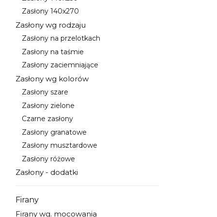
Kategoria - Zasłony 140x250
Zasłony 140x270
Kategoria - Zasłony 140x270
Zasłony wg rodzaju
Kategoria - Zasłony wg rodzaju
Zasłony na przelotkach
Kategoria - Zasłony na przelotkach
Zasłony na taśmie
Kategoria - Zasłony na taśmie
Zasłony zaciemniające
Kategoria - Zasłony zaciemniające
Zasłony wg kolorów
Kategoria - Zasłony wg kolorów
Zasłony szare
Kategoria - Zasłony szare
Zasłony zielone
Kategoria - Zasłony zielone
Czarne zasłony
Kategoria - Czarne zasłony
Zasłony granatowe
Kategoria - Zasłony granatowe
Zasłony musztardowe
Kategoria - Zasłony musztardowe
Zasłony różowe
Kategoria - Zasłony różowe
Zasłony - dodatki
Kategoria - Zasłony - dodatki
Firany
Kategoria - Firany
Firany wg. mocowania