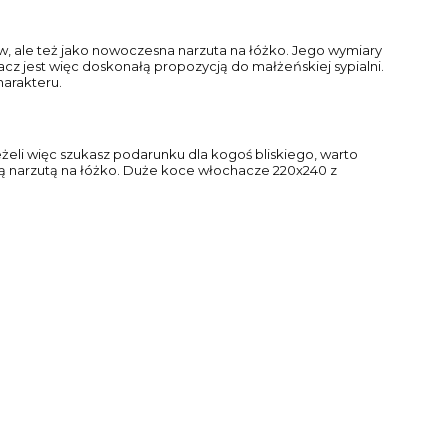
, ale też jako nowoczesna narzuta na łóżko. Jego wymiary
cz jest więc doskonałą propozycją do małżeńskiej sypialni.
harakteru.
żeli więc szukasz podarunku dla kogoś bliskiego, warto
ą narzutą na łóżko. Duże koce włochacze 220x240 z