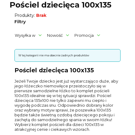
Pościel dziecięca 100x135
Produkty:
Brak
Filtry
Wysyłka w
Nowość
Promocja
Koniec filtrów
Lista produktów
W tej kategorii nie ma obecnie żadnych produktów
Pościel dziecięca 100x135
Jeżeli Twoje dziecko jest już wystarczająco duże, aby
jego łóżeczko niemowlęce przeistoczyło się w
pierwsze samodzielne łóżko to komplet pościeli
100x135 idealnie się w tej sytuacji sprawdzi. Pościel
dziecięca 135x100 nie tylko zapewni mu ciepło i
wygodę podczas snu. Odpowiednio dobrany kolor
oraz wybrany motyw sprawi, że poszewka 100x135
będzie także świetną ozdobą dziecięcego pokoju i
zachętą do samodzielnego spania w swoim łóżku!
Wybierz komplet pościeli dla dzieci 100x135 w
atrakcyjnej cenie i ciekawych wzorach.