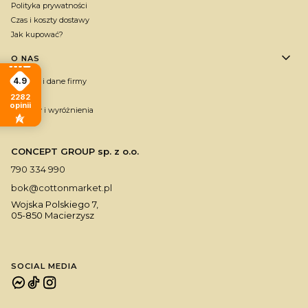
Polityka prywatności
Czas i koszty dostawy
Jak kupować?
O NAS
4.9
Kontakt i dane firmy
O firmie
2282
opinii
Nagrody i wyróżnienia
CONCEPT GROUP sp. z o.o.
790 334 990
bok@cottonmarket.pl
Wojska Polskiego 7,
05-850 Macierzysz
SOCIAL MEDIA