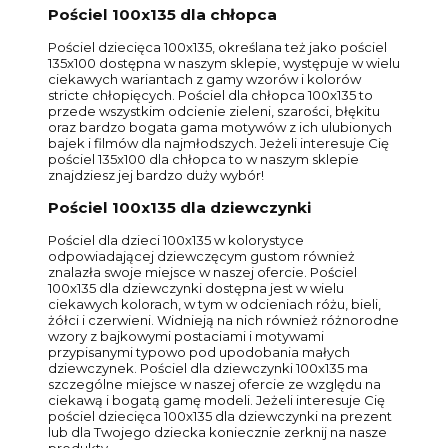
Pościel 100x135 dla chłopca
Pościel dziecięca 100x135, określana też jako pościel
135x100 dostępna w naszym sklepie, występuje w wielu
ciekawych wariantach z gamy wzorów i kolorów
stricte chłopięcych. Pościel dla chłopca 100x135 to
przede wszystkim odcienie zieleni, szarości, błękitu
oraz bardzo bogata gama motywów z ich ulubionych
bajek i filmów dla najmłodszych. Jeżeli interesuje Cię
pościel 135x100 dla chłopca to w naszym sklepie
znajdziesz jej bardzo duży wybór!
Pościel 100x135 dla dziewczynki
Pościel dla dzieci 100x135 w kolorystyce
odpowiadającej dziewczęcym gustom również
znalazła swoje miejsce w naszej ofercie. Pościel
100x135 dla dziewczynki dostępna jest w wielu
ciekawych kolorach, w tym w odcieniach różu, bieli,
żółci i czerwieni. Widnieją na nich również różnorodne
wzory z bajkowymi postaciami i motywami
przypisanymi typowo pod upodobania małych
dziewczynek. Pościel dla dziewczynki 100x135 ma
szczególne miejsce w naszej ofercie ze względu na
ciekawą i bogatą gamę modeli. Jeżeli interesuje Cię
pościel dziecięca 100x135 dla dziewczynki na prezent
lub dla Twojego dziecka koniecznie zerknij na nasze