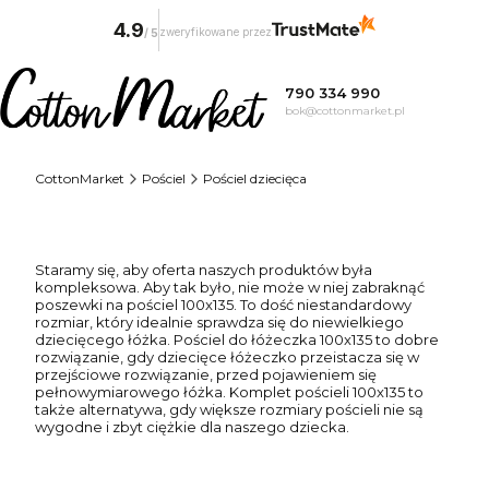
4.9
zweryfikowane przez
/
5
790 334 990
bok@cottonmarket.pl
CottonMarket
Pościel
Pościel dziecięca
Staramy się, aby oferta naszych produktów była
kompleksowa. Aby tak było, nie może w niej zabraknąć
poszewki na pościel 100x135. To dość niestandardowy
rozmiar, który idealnie sprawdza się do niewielkiego
dziecięcego łóżka. Pościel do łóżeczka 100x135 to dobre
rozwiązanie, gdy dziecięce łóżeczko przeistacza się w
przejściowe rozwiązanie, przed pojawieniem się
pełnowymiarowego łóżka. Komplet pościeli 100x135 to
także alternatywa, gdy większe rozmiary pościeli nie są
wygodne i zbyt ciężkie dla naszego dziecka.