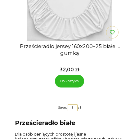
Prześcieradło jersey 160x200+25 białe z
gumką
Cena
32,00 zł
Do koszyka
Strona
z 1
Prześcieradło białe
Dla osób ceniących prostotę i jasne
kolory, przygotowaliśmy bogatą ofertę produktów, w