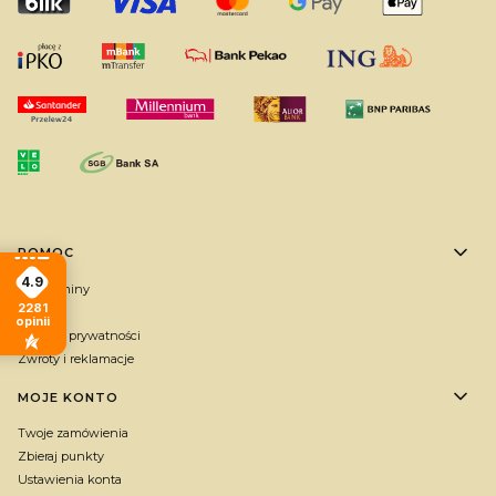
Linki w stopce
POMOC
4.9
Regulaminy
2281
FAQ
opinii
Polityka prywatności
Zwroty i reklamacje
MOJE KONTO
Twoje zamówienia
Zbieraj punkty
Ustawienia konta