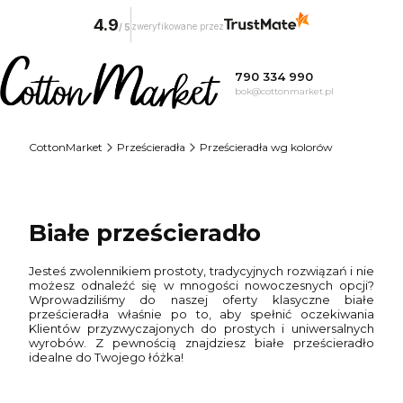
4.9
zweryfikowane przez
/
5
790 334 990
bok@cottonmarket.pl
CottonMarket
Prześcieradła
Prześcieradła wg kolorów
Białe prześcieradło
Jesteś zwolennikiem prostoty, tradycyjnych rozwiązań i nie
możesz odnaleźć się w mnogości nowoczesnych opcji?
Wprowadziliśmy do naszej oferty klasyczne białe
prześcieradła właśnie po to, aby spełnić oczekiwania
Klientów przyzwyczajonych do prostych i uniwersalnych
wyrobów. Z pewnością znajdziesz białe prześcieradło
idealne do Twojego łóżka!