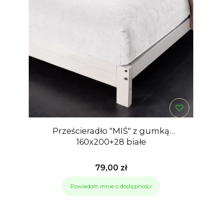
Prześcieradło "MIŚ" z gumką
160x200+28 białe
Cena
79,00 zł
Powiadom mnie o dostępności