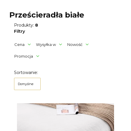
Prześcieradła białe
Produkty:
8
Filtry
Cena
Wysyłka w
Nowość
Promocja
Koniec filtrów
Lista produktów
Sortowanie:
Domyślne