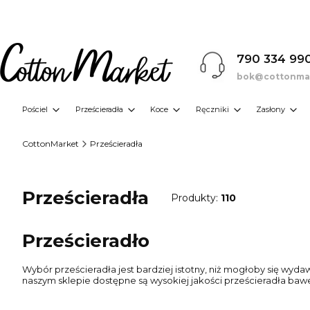
790 334 99
bok@cottonmar
Pościel
Prześcieradła
Koce
Ręczniki
Zasłony
CottonMarket
Prześcieradła
Prześcieradła
Produkty:
110
Prześcieradło
Wybór prześcieradła jest bardziej istotny, niż mogłoby się wy
naszym sklepie dostępne są wysokiej jakości prześcieradła bawe