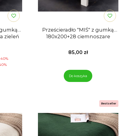
z gumką
Prześcieradło "MIŚ" z gumką
 zieleń
180x200+28 ciemnoszare
mocyjna
Cena
85,00 zł
-40%
40%
Do koszyka
Bestseller