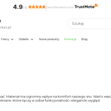
4.9
zweryfikowane przez
/
5
0
ket.pl
Firany
Dodatki
Nowe produkty
Promocje
Blog
dawać. Materiał ma ogromny wpływ na komfort naszego snu. Warto wię
łniane, które łączą w sobie funkcjonalność i elegancki wygląd.