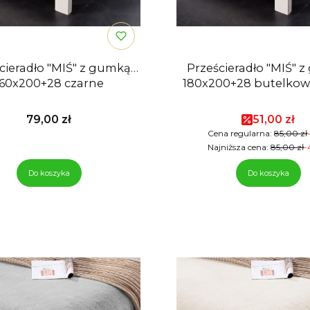
cieradło "MIŚ" z gumką
Prześcieradło "MIŚ" 
160x200+28 czarne
180x200+28 butelkowa
Cena
Cena pro
79,00 zł
51,00 zł
Cena regularna:
85,00 zł
Najniższa cena:
85,00 zł
-
Do koszyka
Do koszyka