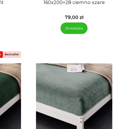
rafit
160x200+28 ciemno szare
Cena
79,00 zł
Do koszyka
a
Bestseller