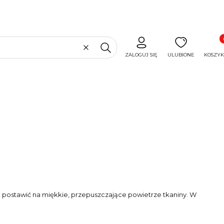
Produ
Wyczyść
Szukaj
ZALOGUJ SIĘ
ULUBIONE
KOSZYK
c postawić na miękkie, przepuszczające powietrze tkaniny. W