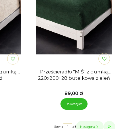
z gumką
Prześcieradło "MIŚ" z gumką
ż
220x200+28 butelkowa zieleń
Cena
89,00 zł
Do koszyka
Następna
Strona
z 8