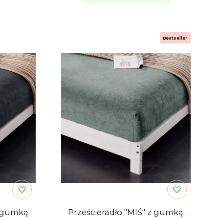
Bestseller
z gumką
Prześcieradło "MIŚ" z gumką