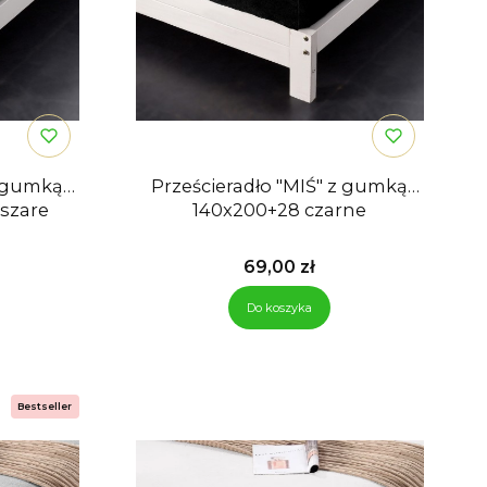
z gumką
Prześcieradło "MIŚ" z gumką
szare
140x200+28 czarne
Cena
69,00 zł
Do koszyka
Bestseller