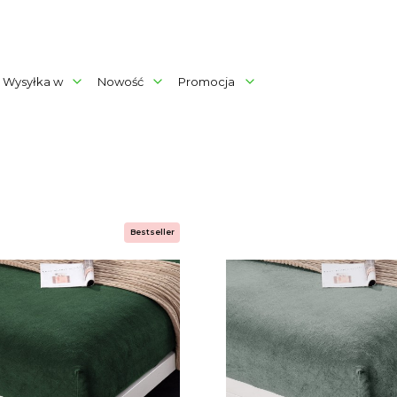
Wysyłka w
Nowość
Promocja
rów
produktów
Bestseller