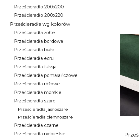
Kategoria - Prześcieradło 160x200
Prześcieradło 200x200
Kategoria - Prześcieradło 200x200
Prześcieradło 200x220
Kategoria - Prześcieradło 200x220
Prześcieradła wg kolorów
Kategoria - Prześcieradła wg kolorów
Prześcieradła żółte
Kategoria - Prześcieradła żółte
Prześcieradła bordowe
Kategoria - Prześcieradła bordowe
Prześcieradła białe
Kategoria - Prześcieradła białe
Prześcieradła ecru
Kategoria - Prześcieradła ecru
Prześcieradła fuksja
Kategoria - Prześcieradła fuksja
Prześcieradła pomarańczowe
Kategoria - Prześcieradła pomarańczowe
Prześcieradła różowe
Kategoria - Prześcieradła różowe
Prześcieradła morskie
Kategoria - Prześcieradła morskie
Prześcieradła szare
Kategoria - Prześcieradła szare
Prześcieradła jasnoszare
Kategoria - Prześcieradła jasnoszare
Prześcieradła ciemnoszare
Kategoria - Prześcieradła ciemnoszare
Prześcieradła czarne
Kategoria - Prześcieradła czarne
Prześcieradła niebieskie
Prześ
Kategoria - Prześcieradła niebieskie