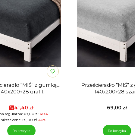
cieradło "MIŚ" z gumką
Prześcieradło "MIŚ" 
140x200+28 grafit
140x200+28 sza
Cena promocyjna
Cena
41,40 zł
69,00 zł
na regularna:
69,00 zł
-40%
jniższa cena:
69,00 zł
-40%
Do koszyka
Do koszyka