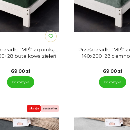
cieradło "MIŚ" z gumką
Prześcieradło "MIŚ" 
00+28 butelkowa zieleń
140x200+28 ciemno
Cena
Cena
69,00 zł
69,00 zł
Do koszyka
Do koszyka
Okazja
Bestseller