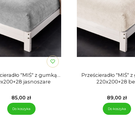
cieradło "MIŚ" z gumką
Prześcieradło "MIŚ" 
0x200+28 jasnoszare
220x200+28 be
Cena
Cena
85,00 zł
89,00 zł
Do koszyka
Do koszyka