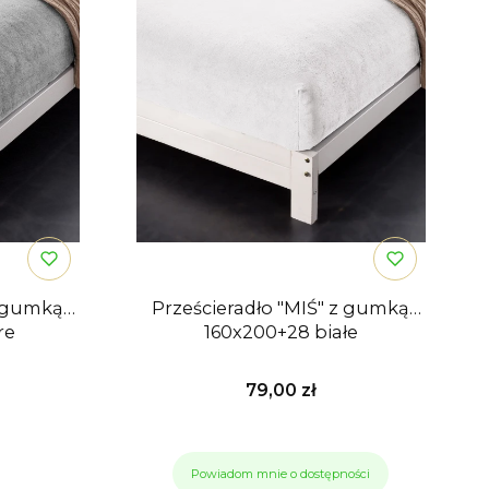
z gumką
Prześcieradło "MIŚ" z gumką
re
160x200+28 białe
Cena
79,00 zł
Powiadom mnie o dostępności