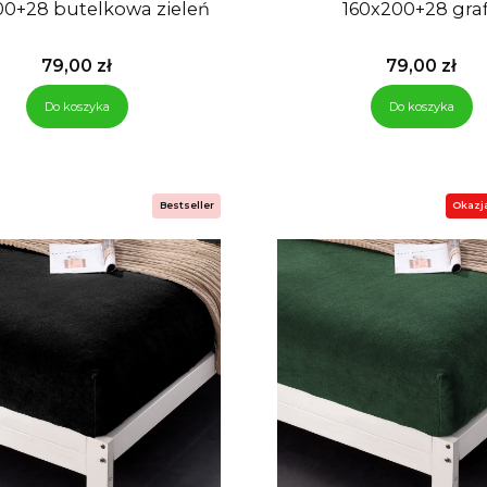
160x200+28 butelkowa zieleń
160x200+28 g
Cena
Cena
79,00 zł
79,00 zł
Do koszyka
Do koszyka
Bestseller
Okazj