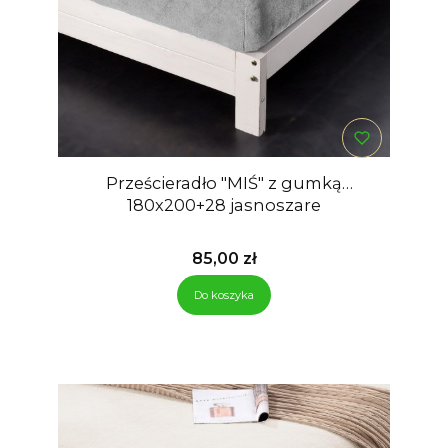
Prześcieradło "MIŚ" z gumką
180x200+28 jasnoszare
Cena
85,00 zł
Do koszyka