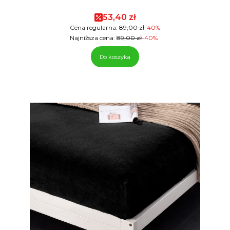
Cena promocyjna
53,40 zł
Cena regularna:
89,00 zł
-40%
Najniższa cena:
89,00 zł
-40%
Do koszyka