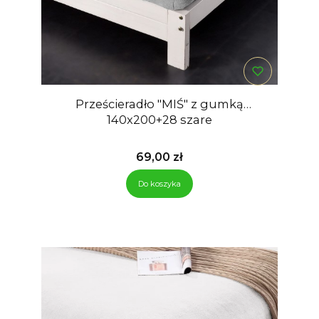
Prześcieradło "MIŚ" z gumką
140x200+28 szare
Cena
69,00 zł
Do koszyka