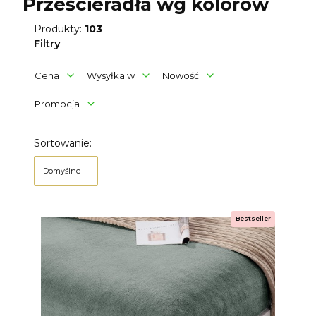
Prześcieradła wg kolorów
Produkty:
103
Filtry
Cena
Wysyłka w
Nowość
Promocja
Koniec filtrów
Lista produktów
Sortowanie:
Domyślne
Bestseller