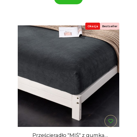
Okazja
Bestseller
Prześcieradło "MIŚ" z gumką