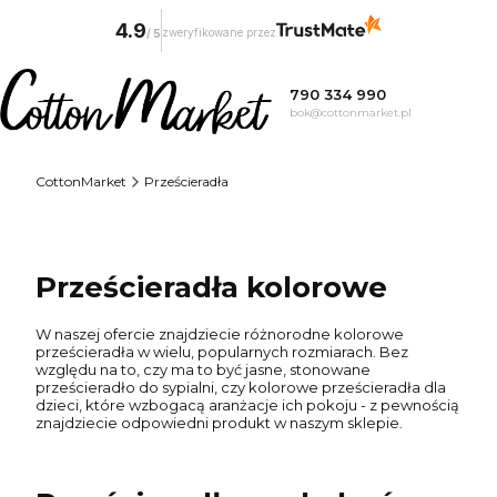
4.9
zweryfikowane przez
/
5
790 334 990
bok@cottonmarket.pl
CottonMarket
Prześcieradła
Prześcieradła kolorowe
W naszej ofercie znajdziecie różnorodne kolorowe
prześcieradła w wielu, popularnych rozmiarach. Bez
względu na to, czy ma to być jasne, stonowane
prześcieradło do sypialni, czy kolorowe prześcieradła dla
dzieci, które wzbogacą aranżacje ich pokoju - z pewnością
znajdziecie odpowiedni produkt w naszym sklepie.