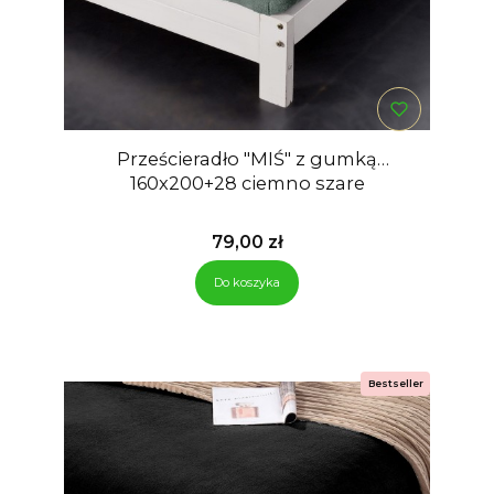
Prześcieradło "MIŚ" z gumką
160x200+28 ciemno szare
Cena
79,00 zł
Do koszyka
Bestseller