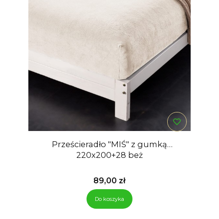
Prześcieradło "MIŚ" z gumką
220x200+28 beż
Cena
89,00 zł
Do koszyka