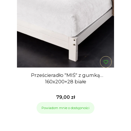
Prześcieradło "MIŚ" z gumką
160x200+28 białe
Cena
79,00 zł
Powiadom mnie o dostępności