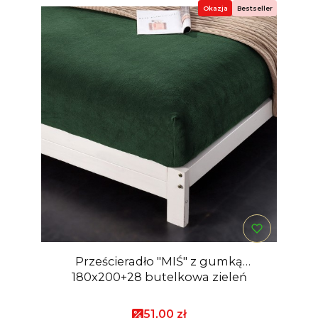
Okazja
Bestseller
Prześcieradło "MIŚ" z gumką
180x200+28 butelkowa zieleń
Cena promocyjna
51,00 zł