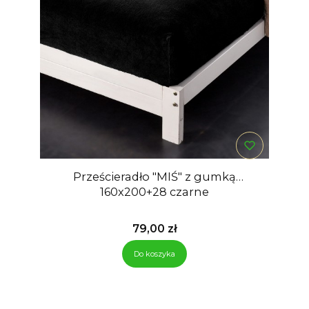
Prześcieradło "MIŚ" z gumką
160x200+28 czarne
Cena
79,00 zł
Do koszyka