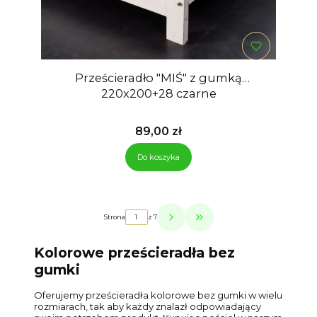
Prześcieradło "MIŚ" z gumką
220x200+28 czarne
Cena
89,00 zł
Do koszyka
Strona
z 7
Przejdź do ostatniej strony z p
Kolorowe prześcieradła bez
gumki
Oferujemy prześcieradła kolorowe bez gumki w wielu
rozmiarach, tak aby każdy znalazł odpowiadający