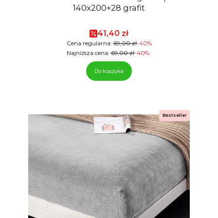
140x200+28 grafit
Cena promocyjna
41,40 zł
Cena regularna:
69,00 zł
-40%
Najniższa cena:
69,00 zł
-40%
Do koszyka
Bestseller