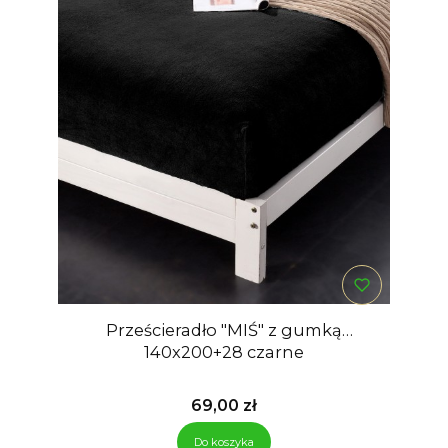
Prześcieradło "MIŚ" z gumką
140x200+28 czarne
Cena
69,00 zł
Do koszyka