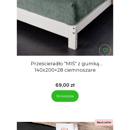
Prześcieradło "MIŚ" z gumką
140x200+28 ciemnoszare
Cena
69,00 zł
Do koszyka
Bestseller