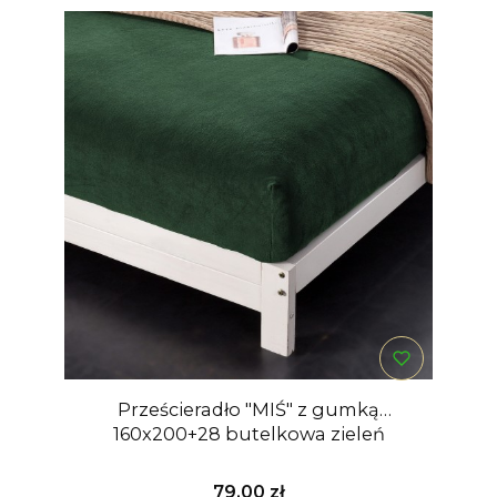
Prześcieradło "MIŚ" z gumką
160x200+28 butelkowa zieleń
Cena
79,00 zł