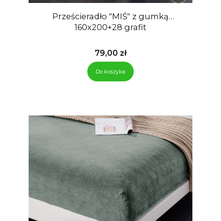
Prześcieradło "MIŚ" z gumką
160x200+28 grafit
Cena
79,00 zł
Do koszyka