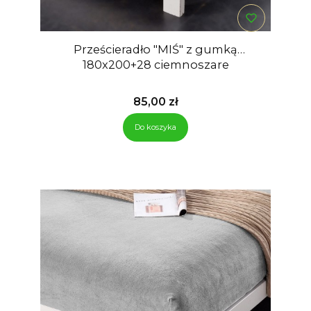
Prześcieradło "MIŚ" z gumką
180x200+28 ciemnoszare
Cena
85,00 zł
Do koszyka