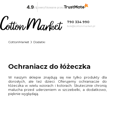
4.9
zweryfikowane przez
/
5
790 334 990
bok@cottonmarket.pl
CottonMarket
Dodatki
Ochraniacz do łóżeczka
W naszym sklepie znajdują się nie tylko produkty dla
dorosłych, ale też dzieci. Oferujemy ochraniacze do
łóżeczka w wielu wzorach i kolorach. Skutecznie chronią
malucha przed uderzeniem w szczebelki, a dodatkowo,
pięknie wyglądają.