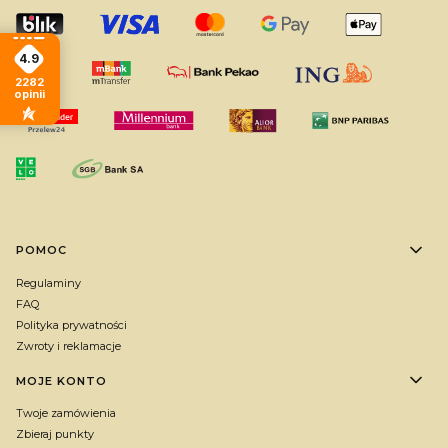
4.9
2282
opinii
Linki w stopce
POMOC
Regulaminy
FAQ
Polityka prywatności
Zwroty i reklamacje
MOJE KONTO
Twoje zamówienia
Zbieraj punkty