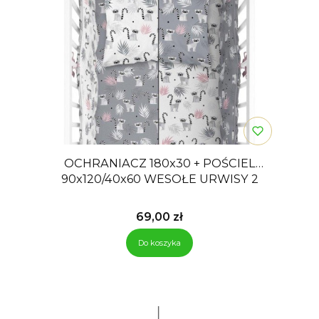
OCHRANIACZ 180x30 + POŚCIEL
90x120/40x60 WESOŁE URWISY 2
Cena
69,00 zł
Do koszyka