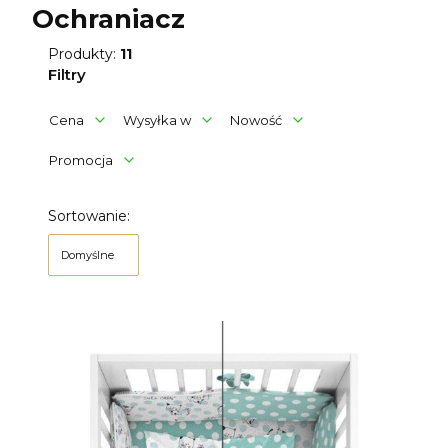
Ochraniacz
Produkty:
11
Filtry
Cena
Wysyłka w
Nowość
Promocja
Koniec filtrów
Lista produktów
Sortowanie:
Domyślne