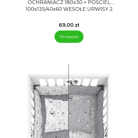
OCHRANIACZ 180x30 + POŚCIEL
100x135/40x60 WESOŁE URWISY 2
Cena
69,00 zł
Do koszyka