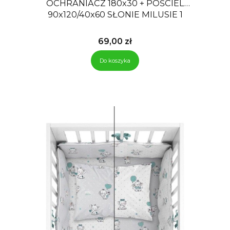
OCHRANIACZ 180x30 + POŚCIEL
90x120/40x60 SŁONIE MILUSIE 1
Cena
69,00 zł
Do koszyka