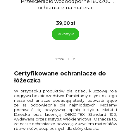
Prześcieradło wodoodporne 160x200
ochraniacz na materac
Cena
39,00 zł
Do koszyka
Strona
z 1
Certyfikowane ochraniacze do
łóżeczka
W przypadku produktów dla dzieci, kluczową rolę
odgrywa bezpieczeństwo. Pamiętamy o tym, dlatego
nasze ochraniacze posiadają atesty, udowadniające
że są odpowiednie dla najmłodszych. Możemy
pochwalić się pozytywną opinią Instytutu Matki i
Dziecka oraz Licencją OEKO-TEX Standard 100,
wydawaną przez Instytut Włókiennictwa. Oznacza to,
że nasze ochraniacze powstają z użyciem materiałów
i barwników, bezpiecznych dla skóry dziecka.