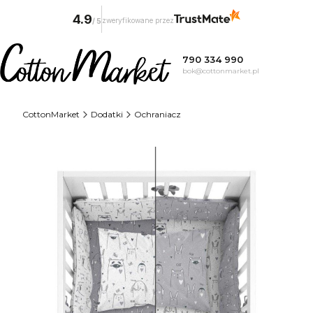
4.9
zweryfikowane przez
/
5
790 334 990
bok@cottonmarket.pl
CottonMarket
Dodatki
Ochraniacz