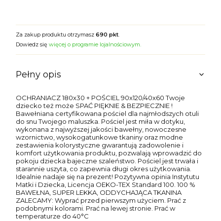
Za zakup produktu otrzymasz
690 pkt
.
Dowiedz się
więcej o programie lojalnościowym.
Pełny opis
OCHRANIACZ 180x30 + POŚCIEL 90x120/40x60 Twoje
dziecko też może SPAĆ PIĘKNIE & BEZPIECZNIE !
Bawełniana certyfikowana pościel dla najmłodszych otuli
do snu Twojego maluszka. Pościel jest miła w dotyku,
wykonana z najwyższej jakości bawełny, nowoczesne
wzornictwo, wysokogatunkowe tkaniny oraz modne
zestawienia kolorystyczne gwarantują zadowolenie i
komfort użytkowania produktu, pozwalają wprowadzić do
pokoju dziecka bajeczne szaleństwo. Pościel jest trwała i
starannie uszyta, co zapewnia długi okres użytkowania.
Idealnie nadaje się na prezent! Pozytywna opinia Instytutu
Matki i Dziecka, Licencja OEKO-TEX Standard 100. 100 %
BAWEŁNA, SUPER LEKKA, ODDYCHAJĄCA TKANINA
ZALECAMY: Wyprać przed pierwszym użyciem. Prać z
podobnymi kolorami. Prać na lewej stronie. Prać w
temperaturze do 40°C