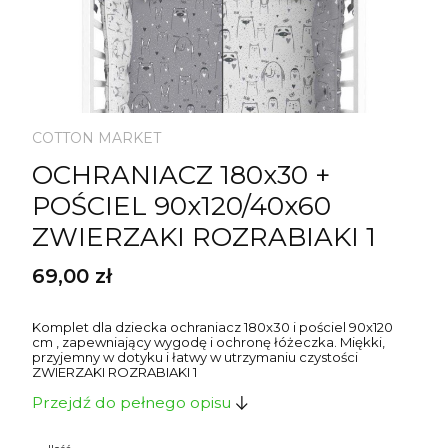
COTTON MARKET
OCHRANIACZ 180x30 +
POŚCIEL 90x120/40x60
ZWIERZAKI ROZRABIAKI 1
Cena
69,00 zł
Komplet dla dziecka ochraniacz 180x30 i pościel 90x120
cm , zapewniający wygodę i ochronę łóżeczka. Miękki,
przyjemny w dotyku i łatwy w utrzymaniu czystości
ZWIERZAKI ROZRABIAKI 1
Przejdź do pełnego opisu