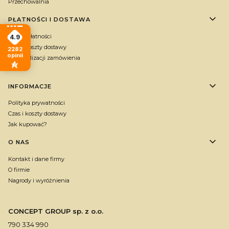
Przechowalnia
PŁATNOŚCI I DOSTAWA
Formy płatności
4.9
Czas i koszty dostawy
2282
opinii
Czas realizacji zamówienia
Gratis
INFORMACJE
Polityka prywatności
Czas i koszty dostawy
Jak kupować?
O NAS
Kontakt i dane firmy
O firmie
Nagrody i wyróżnienia
CONCEPT GROUP sp. z o.o.
790 334 990