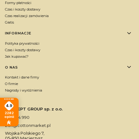
Formy płatności
Czas i koszty dostawy
Czas realizacji zamówienia
Gratis
INFORMACJE
Polityka prywatności
Czas i koszty dostawy
Jak kupować?
O NAS
Kontakt i dane firmy
O firmie
Nagrody i wyróżnienia
4.9
CONCEPT GROUP sp. z o.o.
2282
opinii
790 334 990
bok@cottonmarket.pl
Wojska Polskiego 7,
05-850 Macierzysz