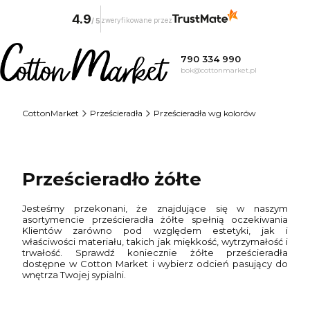
4.9
zweryfikowane przez
/
5
790 334 990
bok@cottonmarket.pl
CottonMarket
Prześcieradła
Prześcieradła wg kolorów
Prześcieradło żółte
Jesteśmy przekonani, że znajdujące się w naszym
asortymencie prześcieradła żółte spełnią oczekiwania
Klientów zarówno pod względem estetyki, jak i
właściwości materiału, takich jak miękkość, wytrzymałość i
trwałość. Sprawdź koniecznie żółte prześcieradła
dostępne w Cotton Market i wybierz odcień pasujący do
wnętrza Twojej sypialni.