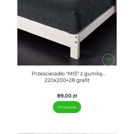
Prześcieradło "MIŚ" z gumką
220x200+28 grafit
Cena
89,00 zł
Do koszyka