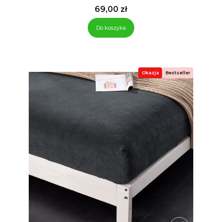
Cena
69,00 zł
Do koszyka
Okazja
Bestseller