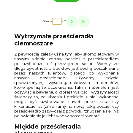
Strona
z 2
Przejdź do ostatniej strony z p
Wytrzymałe prześcieradła
ciemnoszare
Z pewnością zależy Ci na tym, aby skompletowany w
naszym sklepie zestaw pościeli z prześcieradłem
posłużył dłużej niż przez jeden sezon. Wiemy, że
długa żywotność produktów jest cechą poszukiwaną
przez naszych Klientów, dlatego do wykonania
naszych prześcieradeł używamy jedynie
sprawdzonych, wysokogatunkowych materiałów,
które spełnią te oczekiwania. Takim materiałem jest
oczywiście bawełna, o której trwałości i wytrzymałości
świadczy to, że ubrania i pościele z niej wykonane
mogą być użytkowane nawet przez kilka czy
kilkanaście lat (zmieniamy na nową taką pościel czy
prześcieradło zazwyczaj z powodu "znudzenia się" niż
pojawienia się jakichś wad w postaci rozdarć).
Miękkie prześcieradła