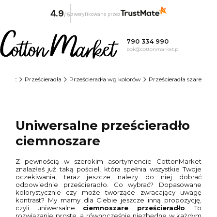
4.9
zweryfikowane przez
/
5
790 334 990
bok@cottonmarket.pl
Market
Prześcieradła
Prześcieradła wg kolorów
Prześcieradła szare
Uniwersalne prześcieradło
ciemnoszare
Z pewnością w szerokim asortymencie CottonMarket
znalazłeś już taką pościel, która spełnia wszystkie Twoje
oczekiwania, teraz jeszcze należy do niej dobrać
odpowiednie prześcieradło. Co wybrać? Dopasowane
kolorystycznie czy może tworzące zwracający uwagę
kontrast? My mamy dla Ciebie jeszcze inną propozycję,
czyli uniwersalne
ciemnoszare prześcieradło
. To
rozwiązanie proste, a równocześnie niezbędne w każdym