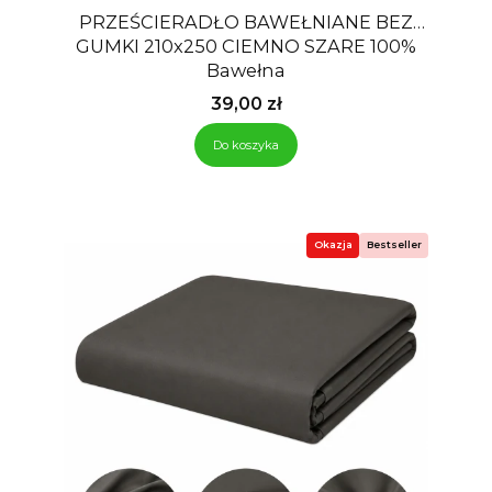
PRZEŚCIERADŁO BAWEŁNIANE BEZ
GUMKI 210x250 CIEMNO SZARE 100%
Bawełna
Cena
39,00 zł
Do koszyka
Okazja
Bestseller