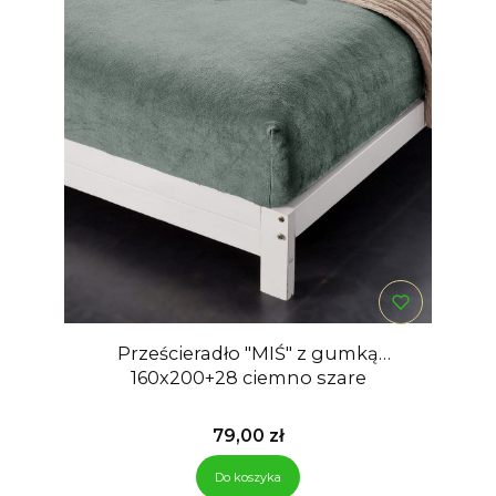
Prześcieradło "MIŚ" z gumką
160x200+28 ciemno szare
Cena
79,00 zł
Do koszyka