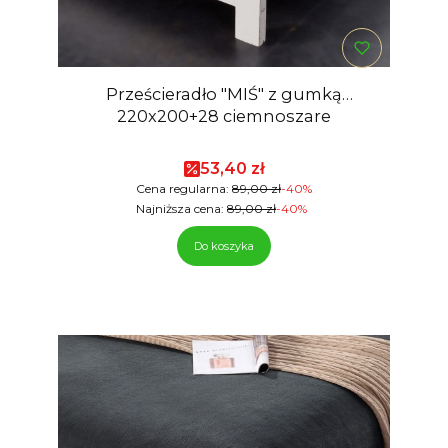
Prześcieradło "MIŚ" z gumką
220x200+28 ciemnoszare
Cena promocyjna
53,40 zł
Cena regularna:
89,00 zł
-40%
Najniższa cena:
89,00 zł
-40%
Do koszyka