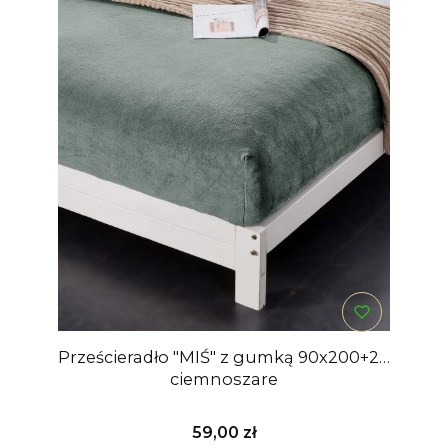
Prześcieradło "MIŚ" z gumką 90x200+28
ciemnoszare
Cena
59,00 zł