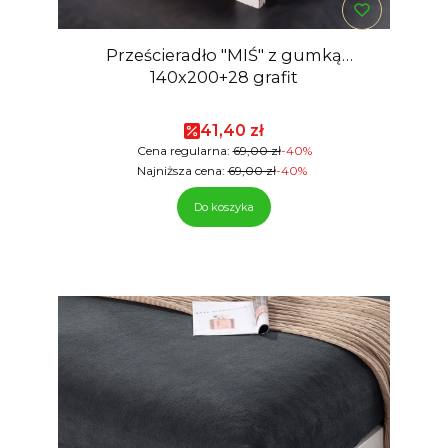
Prześcieradło "MIŚ" z gumką
140x200+28 grafit
Cena promocyjna
41,40 zł
Cena regularna:
69,00 zł
-40%
Najniższa cena:
69,00 zł
-40%
Do koszyka