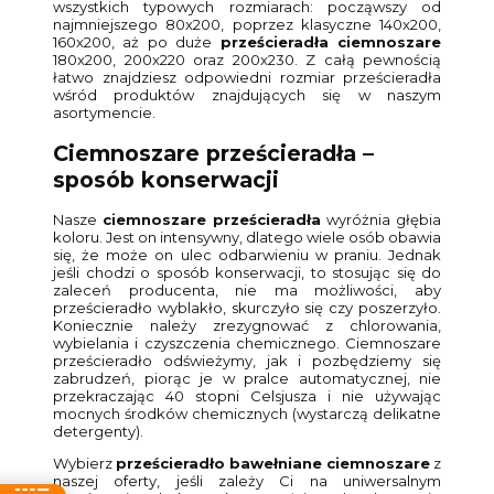
wszystkich typowych rozmiarach: począwszy od
najmniejszego 80x200, poprzez klasyczne 140x200,
160x200, aż po duże
prześcieradła ciemnoszare
180x200, 200x220 oraz 200x230. Z całą pewnością
łatwo znajdziesz odpowiedni rozmiar prześcieradła
wśród produktów znajdujących się w naszym
asortymencie.
Ciemnoszare prześcieradła –
sposób konserwacji
Nasze
ciemnoszare prześcieradła
wyróżnia głębia
koloru. Jest on intensywny, dlatego wiele osób obawia
się, że może on ulec odbarwieniu w praniu. Jednak
jeśli chodzi o sposób konserwacji, to stosując się do
zaleceń producenta, nie ma możliwości, aby
prześcieradło wyblakło, skurczyło się czy poszerzyło.
Koniecznie należy zrezygnować z chlorowania,
wybielania i czyszczenia chemicznego. Ciemnoszare
prześcieradło odświeżymy, jak i pozbędziemy się
zabrudzeń, piorąc je w pralce automatycznej, nie
przekraczając 40 stopni Celsjusza i nie używając
mocnych środków chemicznych (wystarczą delikatne
detergenty).
Wybierz
prześcieradło bawełniane ciemnoszare
z
naszej oferty, jeśli zależy Ci na uniwersalnym