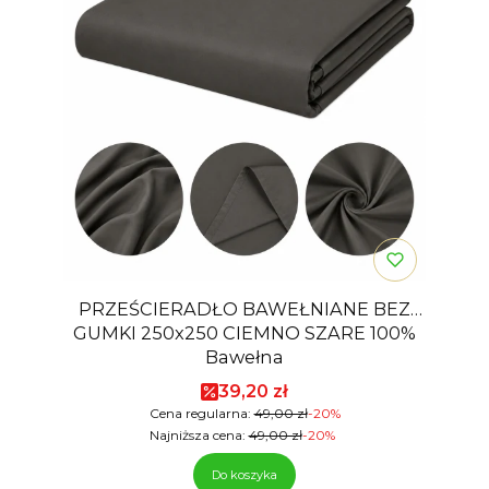
PRZEŚCIERADŁO BAWEŁNIANE BEZ
GUMKI 250x250 CIEMNO SZARE 100%
Bawełna
Cena promocyjna
39,20 zł
Cena regularna:
49,00 zł
-20%
Najniższa cena:
49,00 zł
-20%
Do koszyka