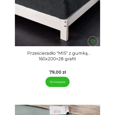
Prześcieradło "MIŚ" z gumką
160x200+28 grafit
Cena
79,00 zł
Do koszyka