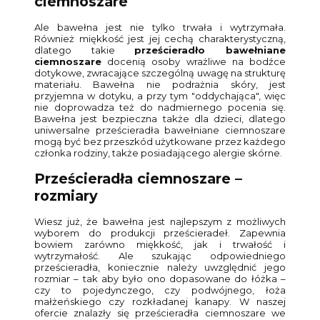
ciemnoszare
Ale bawełna jest nie tylko trwała i wytrzymała.
Również miękkość jest jej cechą charakterystyczną,
dlatego takie
prześcieradło bawełniane
ciemnoszare
docenią osoby wrażliwe na bodźce
dotykowe, zwracające szczególną uwagę na strukturę
materiału. Bawełna nie podrażnia skóry, jest
przyjemna w dotyku, a przy tym "oddychająca", więc
nie doprowadza też do nadmiernego pocenia się.
Bawełna jest bezpieczna także dla dzieci, dlatego
uniwersalne prześcieradła bawełniane ciemnoszare
mogą być bez przeszkód użytkowane przez każdego
członka rodziny, także posiadającego alergie skórne.
Prześcieradła ciemnoszare –
rozmiary
Wiesz już, że bawełna jest najlepszym z możliwych
wyborem do produkcji prześcieradeł. Zapewnia
bowiem zarówno miękkość, jak i trwałość i
wytrzymałość. Ale szukając odpowiedniego
prześcieradła, koniecznie należy uwzględnić jego
rozmiar – tak aby było ono dopasowane do łóżka –
czy to pojedynczego, czy podwójnego, łoża
małżeńskiego czy rozkładanej kanapy. W naszej
ofercie znalazły się prześcieradła ciemnoszare we