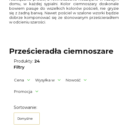
domu, w każdej sypialni. Kolor ciemnoszary doskonale
bowiem pasuje do wszelkich kolorów pościeli, nie gryzie
się z żadną barwą. Nawet pościel w szalone wzorki będzie
dobrze komponować się ze stonowanym prześcieradłem
w odcieniu szarości.
Prześcieradła ciemnoszare
Produkty:
24
Filtry
Cena
Wysyłka w
Nowość
Promocja
Koniec filtrów
Lista produktów
Sortowanie:
Domyślne