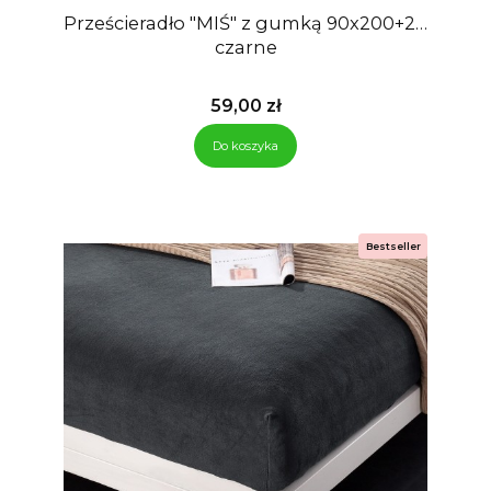
Prześcieradło "MIŚ" z gumką 90x200+28
czarne
Cena
59,00 zł
Do koszyka
Bestseller