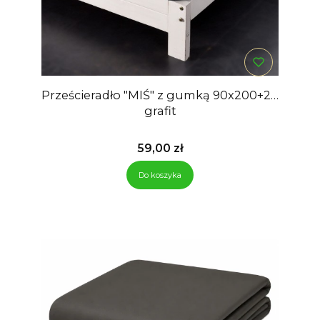
Prześcieradło "MIŚ" z gumką 90x200+28
grafit
Cena
59,00 zł
Do koszyka