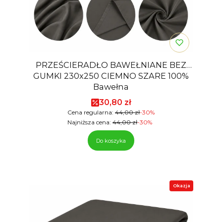
PRZEŚCIERADŁO BAWEŁNIANE BEZ
GUMKI 230x250 CIEMNO SZARE 100%
Bawełna
Cena promocyjna
30,80 zł
Cena regularna:
44,00 zł
-30%
Najniższa cena:
44,00 zł
-30%
Do koszyka
Okazja