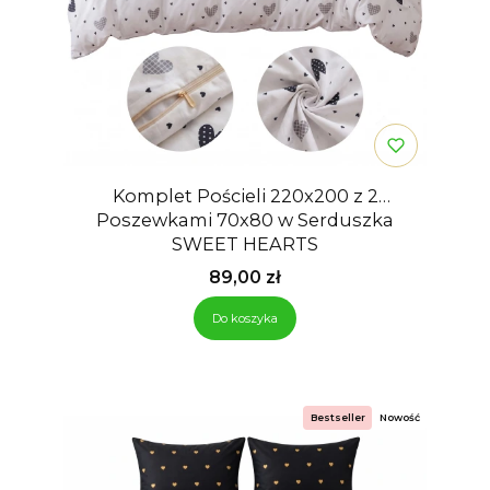
Komplet Pościeli 220x200 z 2
Poszewkami 70x80 w Serduszka
SWEET HEARTS
Cena
89,00 zł
Do koszyka
Bestseller
Nowość