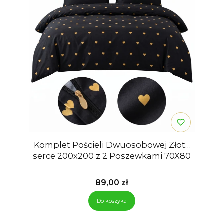
Komplet Pościeli Dwuosobowej Złote
serce 200x200 z 2 Poszewkami 70X80
Cena
89,00 zł
Do koszyka