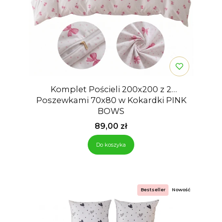
Komplet Pościeli 200x200 z 2
Poszewkami 70x80 w Kokardki PINK
BOWS
Cena
89,00 zł
Do koszyka
Bestseller
Nowość