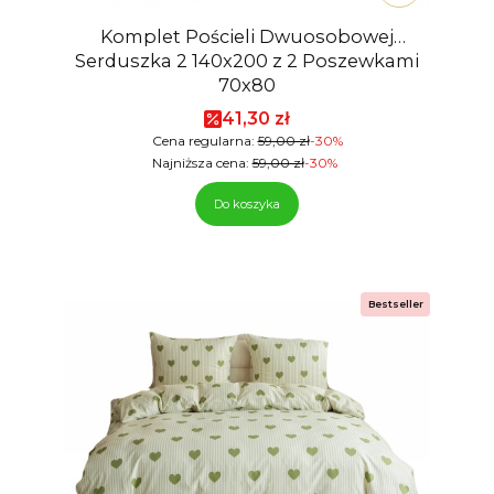
Komplet Pościeli Dwuosobowej
Serduszka 2 140x200 z 2 Poszewkami
70x80
Cena promocyjna
41,30 zł
Cena regularna:
59,00 zł
-30%
Najniższa cena:
59,00 zł
-30%
Do koszyka
Bestseller