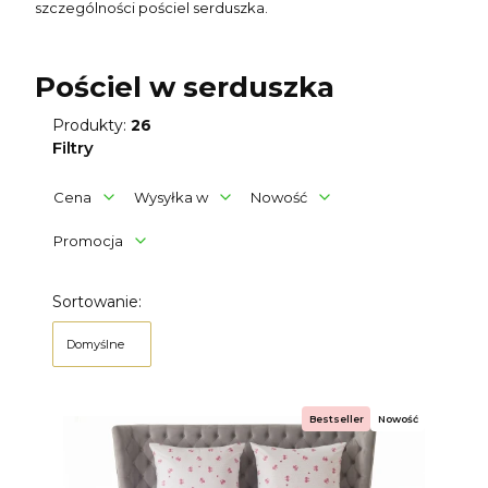
szczególności pościel serduszka.
Pościel w serduszka
Produkty:
26
Filtry
Cena
Wysyłka w
Nowość
Promocja
Koniec filtrów
Lista produktów
Sortowanie:
Domyślne
Bestseller
Nowość