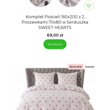
Komplet Pościeli 160x200 z 2
Poszewkami 70x80 w Serduszka
SWEET HEARTS
Cena
69,00 zł
Do koszyka
Bestseller
Nowość