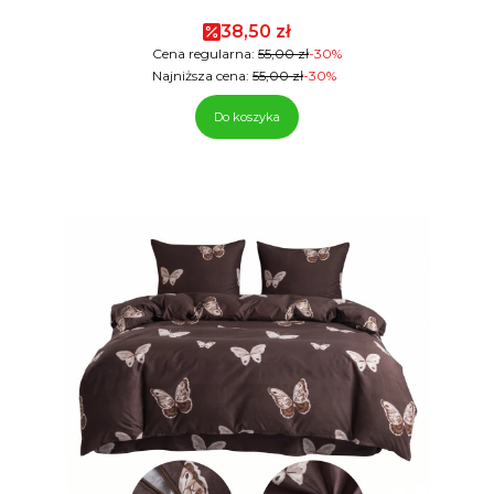
Cena promocyjna
38,50 zł
Cena regularna:
55,00 zł
-30%
Najniższa cena:
55,00 zł
-30%
Do koszyka