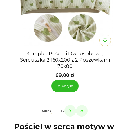
Komplet Pościeli Dwuosobowej
Serduszka 2 160x200 z 2 Poszewkami
70x80
Cena
69,00 zł
Do koszyka
Strona
z 2
Przejdź do ostatniej strony z p
Pościel w serca motyw w