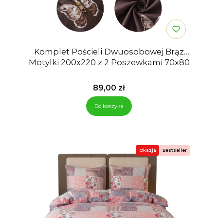
Komplet Pościeli Dwuosobowej Brąz
Motylki 200x220 z 2 Poszewkami 70x80
Cena
89,00 zł
Do koszyka
Okazja
Bestseller