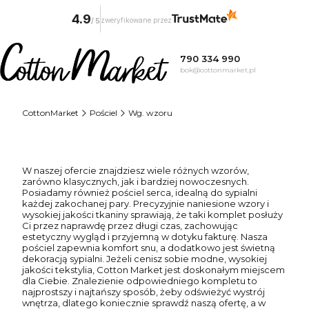
4.9
zweryfikowane przez
/
5
790 334 990
bok@cottonmarket.pl
CottonMarket
Pościel
Wg. wzoru
W naszej ofercie znajdziesz wiele różnych wzorów,
zarówno klasycznych, jak i bardziej nowoczesnych.
Posiadamy również pościel serca, idealną do sypialni
każdej zakochanej pary. Precyzyjnie naniesione wzory i
wysokiej jakości tkaniny sprawiają, że taki komplet posłuży
Ci przez naprawdę przez długi czas, zachowując
estetyczny wygląd i przyjemną w dotyku fakturę. Nasza
pościel zapewnia komfort snu, a dodatkowo jest świetną
dekoracją sypialni. Jeżeli cenisz sobie modne, wysokiej
jakości tekstylia, Cotton Market jest doskonałym miejscem
dla Ciebie. Znalezienie odpowiedniego kompletu to
najprostszy i najtańszy sposób, żeby odświeżyć wystrój
wnętrza, dlatego koniecznie sprawdź naszą ofertę, a w