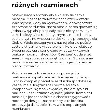
różnych rozmiarach
Motyw serca nierozerwalnie kojarzy się nam z
miłością. Można to zauważyć chociażby w czasie
Walentynek, kiedy na wystawach sklepów goszczą
czerwone serduszka. Nasza pościel serca sprawdzi się
jednak w sypialni przez cały rok, a nie tylko w lutym.
Jeżeli zależy Ci na romantycznym klimacie i cenisz
sobie przytulne wnętrza, to doskonała propozycja dla
Ciebie. Wiele dostępnych w naszej ofercie pościeli
zostało utrzymane w czerwonym kolorze, dlatego
świetnie ożywiają stonowane wnętrza, w których
brakuje mocnych akcentów. Czerwień dodaje też
energii i wprowadza odświętny klimat. Sprawdzi się
nawet w minimalistycznym wnętrzu, jeśli chcesz je
nieco urozmaicić.
Pościel w serca to nie tylko propozycja do
małżeńskiej sypialni, ale też dziecięcego pokoju.
Uroczy komplet pościeli w serduszka spodoba się
każdej małej księżniczce i będzie świetnie
komponował się z bajkowym wystrojem sypialni
malucha. Jeżeli szukasz wysokiej jakości kompletu
pościeli, a jednocześnie nie chcesz rezygnować z
modnego designu, nasze tekstylia to idealna
propozycja dla Ciebie i to w wielu popularnych
rozmiarach.