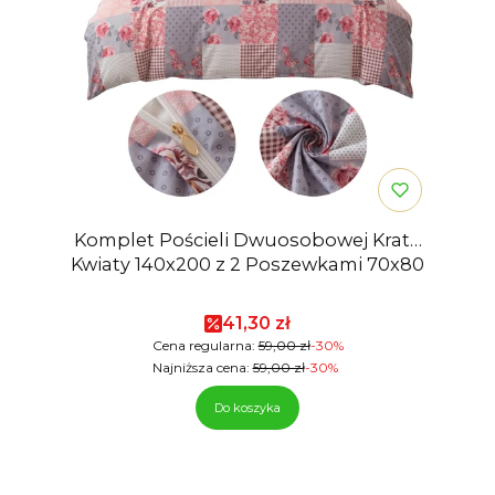
Komplet Pościeli Dwuosobowej Krata
Kwiaty 140x200 z 2 Poszewkami 70x80
Cena promocyjna
41,30 zł
Cena regularna:
59,00 zł
-30%
Najniższa cena:
59,00 zł
-30%
Do koszyka