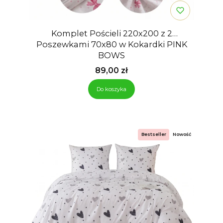
Komplet Pościeli 220x200 z 2
Poszewkami 70x80 w Kokardki PINK
BOWS
Cena
89,00 zł
Do koszyka
Bestseller
Nowość