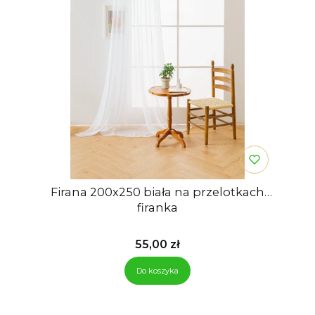
Firana 200x250 biała na przelotkach
firanka
Cena
55,00 zł
Do koszyka