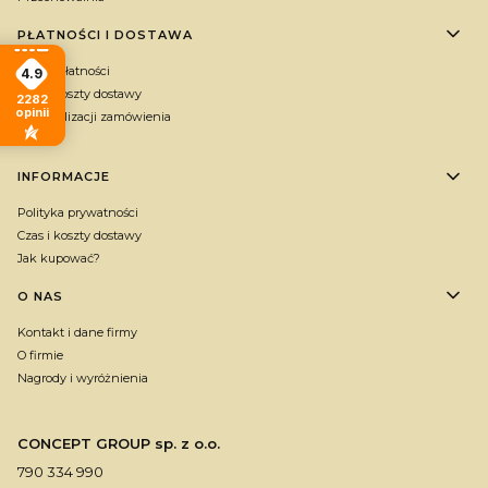
PŁATNOŚCI I DOSTAWA
Formy płatności
4.9
Czas i koszty dostawy
2282
opinii
Czas realizacji zamówienia
Gratis
INFORMACJE
Polityka prywatności
Czas i koszty dostawy
Jak kupować?
O NAS
Kontakt i dane firmy
O firmie
Nagrody i wyróżnienia
CONCEPT GROUP sp. z o.o.
790 334 990