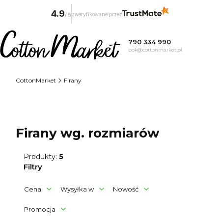
4.9
zweryfikowane przez
/
5
790 334 990
bok@cottonmarket.pl
CottonMarket
Firany
Firany wg. rozmiarów
Produkty:
5
Filtry
Cena
Wysyłka w
Nowość
Promocja