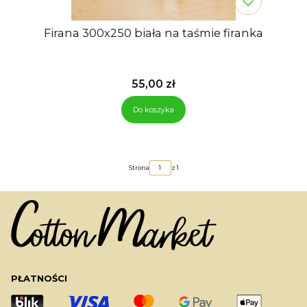
Firana 300x250 biała na taśmie firanka
Cena
55,00 zł
Do koszyka
Strona
z 1
PŁATNOŚCI