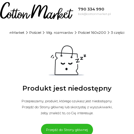
790 334 990
bok@cottonmarket.pl
CottonMarket
Pościel
Wg. rozmiarów
Pościel 160x200
3 części
Produkt jest niedostępny
Przepraszamy, produkt, którego szukasz jest niedostępny.
Przejdź do Strony głównej lub skorzystaj z wyszukiwarki,
żeby znaleźć to, co Cię interesuje.
Przejdź do Strony głównej