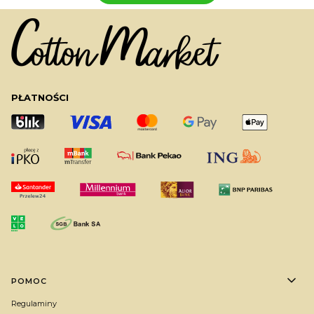
PŁATNOŚCI
Linki w stopce
POMOC
Regulaminy