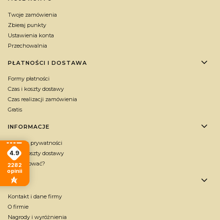
Twoje zamówienia
Zbieraj punkty
Ustawienia konta
Przechowalnia
PŁATNOŚCI I DOSTAWA
Formy płatności
Czas i koszty dostawy
Czas realizacji zamówienia
Gratis
INFORMACJE
Polityka prywatności
4.9
Czas i koszty dostawy
Jak kupować?
2282
opinii
O NAS
Kontakt i dane firmy
O firmie
Nagrody i wyróżnienia