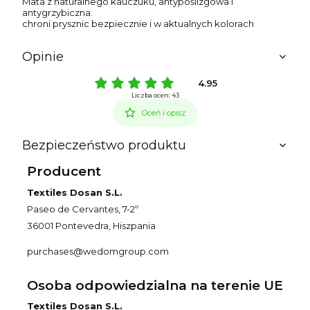
Mata z naturalnego kauczuku, antypoślizgowa i
antygrzybiczna.
chroni prysznic bezpiecznie i w aktualnych kolorach
Opinie
4.95
Liczba ocen: 43
Oceń i opisz
Bezpieczeństwo produktu
Producent
Textiles Dosan S.L.
Paseo de Cervantes, 7-2º
36001 Pontevedra, Hiszpania
purchases@wedomgroup.com
Osoba odpowiedzialna na terenie UE
Textiles Dosan S.L.