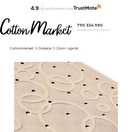
4.9
zweryfikowane przez
/
5
790 334 990
bok@cottonmarket.pl
CottonMarket
Dodatki
Dom i ogród