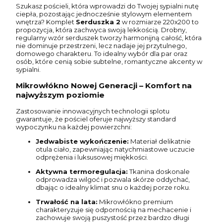
Szukasz pościeli, która wprowadzi do Twojej sypialni nutę
ciepła, pozostając jednocześnie stylowym elementem
wnętrza? Komplet
Serduszka 2
w rozmiarze 220x200 to
propozycja, która zachwyca swoją lekkością. Drobny,
regularny wzór serduszek tworzy harmonijną całość, która
nie dominuje przestrzeni, lecz nadaje jej przytulnego,
domowego charakteru. To idealny wybór dla par oraz
osób, które cenią sobie subtelne, romantyczne akcenty w
sypialni.
Mikrowłókno Nowej Generacji – Komfort na
najwyższym poziomie
Zastosowanie innowacyjnych technologii splotu
gwarantuje, że pościel oferuje najwyższy standard
wypoczynku na każdej powierzchni:
Jedwabiste wykończenie:
Materiał delikatnie
otula ciało, zapewniając natychmiastowe uczucie
odprężenia i luksusowej miękkości.
Aktywna termoregulacja:
Tkanina doskonale
odprowadza wilgoć i pozwala skórze oddychać,
dbając o idealny klimat snu o każdej porze roku.
Trwałość na lata:
Mikrowłókno premium
charakteryzuje się odpornością na mechacenie i
zachowuje swoją puszystość przez bardzo długi