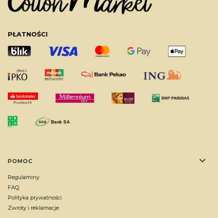
PŁATNOŚCI
Linki w stopce
POMOC
Regulaminy
FAQ
Polityka prywatności
Zwroty i reklamacje