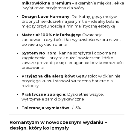
mikrowłókna premium
– aksamitnie miękka, lekka
i wyjątkowo przyjemna dla skóry
Design Love Harmony:
Delikatny, gęsty motyw
drobnych serduszek na jasnym tle – idealny balans
między przytulnością a minimalistyczną estetyką
Materiał 100% niefarbujący:
Gwarancja
zachowania czystości tła i wyrazistości wzoru nawet
po wielu cyklach prania
System No Iron:
Tkanina sprężysta i odporna na
zagniecenia – przy tak dużej powierzchni łóżko
zawsze prezentuje się nienagannie bez konieczności
prasowania
Przyjazna dla alergików:
Gęsty splot włókien nie
przyciąga kurzu i stanowi skuteczną barierę dla
roztoczy
Praktyczne zapięcie:
Dyskretnie wszyte,
wytrzymałe zamki błyskawiczne
Tolerancja wymiarów:
+/- 5%
Romantyzm w nowoczesnym wydaniu –
design, który koi zmysły