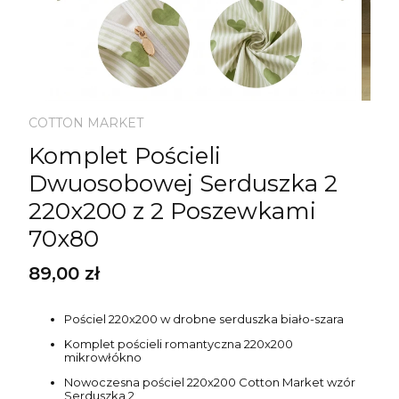
COTTON MARKET
Komplet Pościeli
Dwuosobowej Serduszka 2
220x200 z 2 Poszewkami
70x80
Cena
89,00 zł
Pościel 220x200 w drobne serduszka biało-szara
Komplet pościeli romantyczna 220x200
mikrowłókno
Nowoczesna pościel 220x200 Cotton Market wzór
Serduszka 2