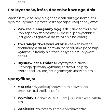
czas.
Praktyczność, którą docenisz każdego dnia
Zadbaliśmy o to, aby pielęgnacja tak dużego kompletu
była maksymalnie prosta, oszczędzając Twój cenny czas:
Zawsze nienaganny wygląd:
Dzięki formule No
Iron zapomnisz o żelazku – pościel po wyschnięciu
jest gładka i gotowa do założenia na kołdrę.
Gwarancja trwałości wzoru:
Zaawansowana
technologia druku sprawia, że serduszka pozostają
wyraźne, a kolory nie tracą nasycenia z upływem
czasu.
Błyskawiczna zmiana:
Wytrzymałe suwaki
ułatwiają sprawną wymianę zestawu, co przy
szerokości 220 cm jest ogromnym ułatwieniem.
Specyfikacja:
Materiał:
Wyselekcjonowane mikrowłókno
premium (Mikrofibra Soft)
Wymiary:
Poszwa 220x200 cm | 2x Poszewka 70x80
cm
Zapięcie:
Praktyczny zamek błyskawiczny