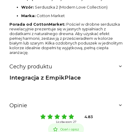
Wzór:
Serduszka 2 (Modern Love Collection)
Marka:
Cotton Market
Porada od CottonMarket:
Pościel w drobne serduszka
rewelacyjnie prezentuje się w jasnych sypialniach z
dodatkami z naturalnego drewna. Aby uzyskać efekt
pełnej harmonii, zestaw ją z prześcieradłem w kolorze
białym lub szarym. Kilka ozdobnych poduszek w jednolitym
kolorze idealnie dopełni tę wyjątkową, pełną ciepła
aranżację.
Cechy produktu
Integracja z EmpikPlace
Opinie
4.83
Liczba ocen: 27
Oceń i opisz