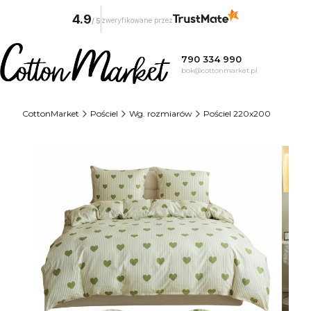
4.9
zweryfikowane przez
/
5
790 334 990
bok@cottonmarket.pl
CottonMarket
Pościel
Wg. rozmiarów
Pościel 220x200