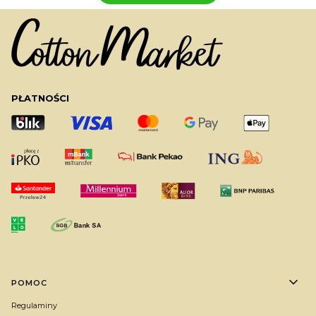
PŁATNOŚCI
Linki w stopce
POMOC
Regulaminy