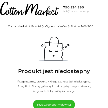
790 334 990
bok@cottonmarket.pl
CottonMarket
Pościel
Wg. rozmiarów
Pościel 140x200
Produkt jest niedostępny
Przepraszamy, produkt, którego szukasz jest niedostępny.
Przejdź do Strony głównej lub skorzystaj z wyszukiwarki,
żeby znaleźć to, co Cię interesuje.
Przejdź do Strony głównej