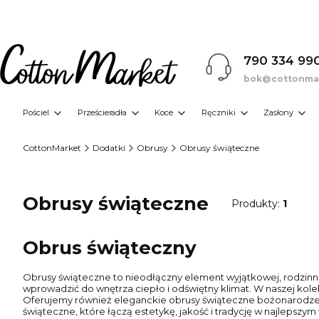
790 334 99
bok@cottonmar
Pościel
Prześcieradła
Koce
Ręczniki
Zasłony
CottonMarket
Dodatki
Obrusy
Obrusy świąteczne
Obrusy świąteczne
Produkty:
1
Obrus świąteczny
Obrusy świąteczne to nieodłączny element wyjątkowej, rodzinnej
wprowadzić do wnętrza ciepło i odświętny klimat. W naszej kol
Oferujemy również eleganckie obrusy świąteczne bożonarodzeniow
świąteczne, które łączą estetykę, jakość i tradycję w najlepszym