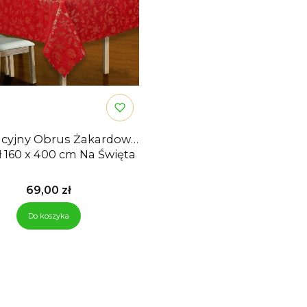
cyjny Obrus Żakardowy
ł 160 x 400 cm Na Święta
Cena
69,00 zł
Do koszyka