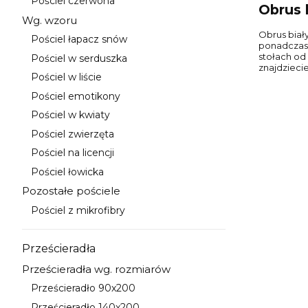
Pościel czerwona
Kategoria - Pościel czerwona
Obrus 
Wg. wzoru
Kategoria - Wg. wzoru
Obrus biał
Pościel łapacz snów
Kategoria - Pościel łapacz snów
ponadczaso
stołach od
Pościel w serduszka
Kategoria - Pościel w serduszka
znajdziecie
Pościel w liście
Kategoria - Pościel w liście
Pościel emotikony
Kategoria - Pościel emotikony
Pościel w kwiaty
Kategoria - Pościel w kwiaty
Pościel zwierzęta
Kategoria - Pościel zwierzęta
Pościel na licencji
Kategoria - Pościel na licencji
Pościel łowicka
Kategoria - Pościel łowicka
Pozostałe pościele
Kategoria - Pozostałe pościele
Pościel z mikrofibry
Kategoria - Pościel z mikrofibry
Prześcieradła
Kategoria - Prześcieradła
Prześcieradła wg. rozmiarów
Kategoria - Prześcieradła wg. rozmiarów
Prześcieradło 90x200
Kategoria - Prześcieradło 90x200
Prześcieradło 140x200