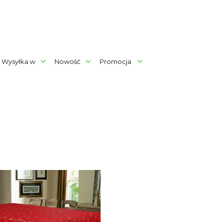
Wysyłka w
Nowość
Promocja
rów
produktów