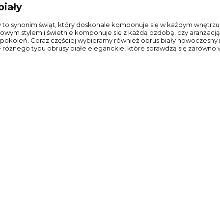
biały
y to synonim świąt, który doskonale komponuje się w każdym wnętrzu. 
wym stylem i świetnie komponuje się z każdą ozdobą, czy aranżacją s
 pokoleń. Coraz częściej wybieramy również obrus biały nowoczesny n
 różnego typu obrusy białe eleganckie, które sprawdzą się zarówno w 