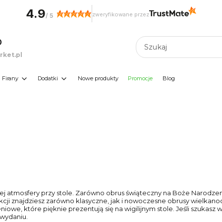
4.9
zweryfikowane przez
/
5
0
ket.pl
Firany
Dodatki
Nowe produkty
Promocje
Blog
 atmosfery przy stole. Zarówno obrus świąteczny na Boże Narodzenie
ekcji znajdziesz zarówno klasyczne, jak i nowoczesne obrusy wielka
e, które pięknie prezentują się na wigilijnym stole. Jeśli szukasz
 wydaniu.