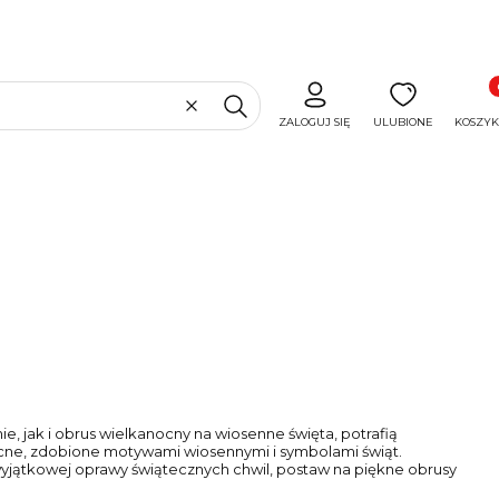
Produ
Wyczyść
Szukaj
ZALOGUJ SIĘ
ULUBIONE
KOSZYK
, jak i obrus wielkanocny na wiosenne święta, potrafią
nocne, zdobione motywami wiosennymi i symbolami świąt.
 wyjątkowej oprawy świątecznych chwil, postaw na piękne obrusy