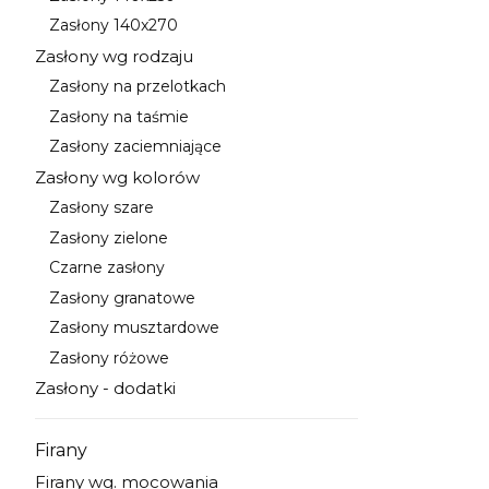
Kategoria - Zasłony 140x250
Zasłony 140x270
Kategoria - Zasłony 140x270
Zasłony wg rodzaju
Kategoria - Zasłony wg rodzaju
Zasłony na przelotkach
Kategoria - Zasłony na przelotkach
Zasłony na taśmie
Kategoria - Zasłony na taśmie
Zasłony zaciemniające
Kategoria - Zasłony zaciemniające
Zasłony wg kolorów
Kategoria - Zasłony wg kolorów
Zasłony szare
Kategoria - Zasłony szare
Zasłony zielone
Kategoria - Zasłony zielone
Czarne zasłony
Kategoria - Czarne zasłony
Zasłony granatowe
Kategoria - Zasłony granatowe
Zasłony musztardowe
Kategoria - Zasłony musztardowe
Zasłony różowe
Kategoria - Zasłony różowe
Zasłony - dodatki
Kategoria - Zasłony - dodatki
Firany
Kategoria - Firany
Firany wg. mocowania