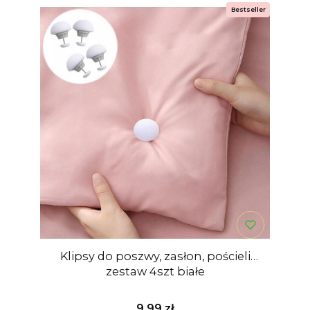
Bestseller
Klipsy do poszwy, zasłon, pościeli
zestaw 4szt białe
Cena
9,99 zł