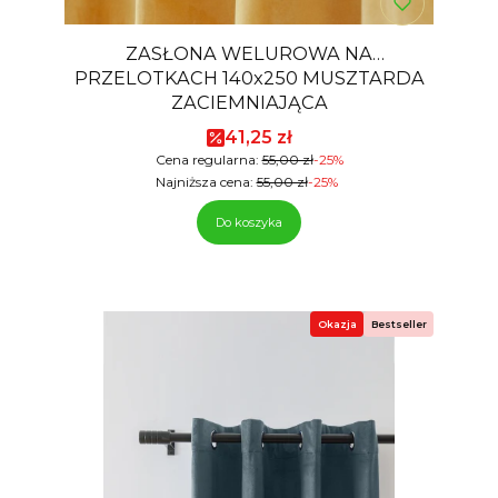
ZASŁONA WELUROWA NA
PRZELOTKACH 140x250 MUSZTARDA
ZACIEMNIAJĄCA
Cena promocyjna
41,25 zł
Cena regularna:
55,00 zł
-25%
Najniższa cena:
55,00 zł
-25%
Do koszyka
Okazja
Bestseller