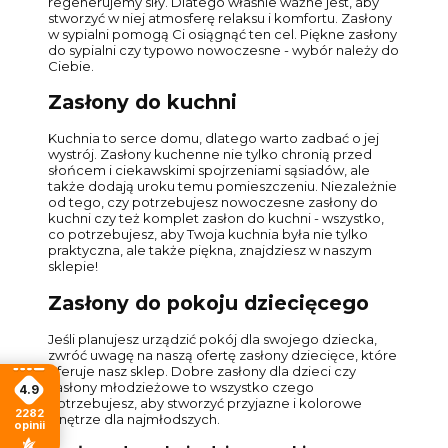
regenerujemy siły. Dlatego właśnie ważne jest, aby
stworzyć w niej atmosferę relaksu i komfortu. Zasłony
w sypialni pomogą Ci osiągnąć ten cel. Piękne zasłony
do sypialni czy typowo nowoczesne - wybór należy do
Ciebie.
Zasłony do kuchni
Kuchnia to serce domu, dlatego warto zadbać o jej
wystrój. Zasłony kuchenne nie tylko chronią przed
słońcem i ciekawskimi spojrzeniami sąsiadów, ale
także dodają uroku temu pomieszczeniu. Niezależnie
od tego, czy potrzebujesz nowoczesne zasłony do
kuchni czy też komplet zasłon do kuchni - wszystko,
co potrzebujesz, aby Twoja kuchnia była nie tylko
praktyczna, ale także piękna, znajdziesz w naszym
sklepie!
Zasłony do pokoju dziecięcego
Jeśli planujesz urządzić pokój dla swojego dziecka,
zwróć uwagę na naszą ofertę zasłony dziecięce, które
oferuje nasz sklep. Dobre zasłony dla dzieci czy
zasłony młodzieżowe to wszystko czego
4.9
potrzebujesz, aby stworzyć przyjazne i kolorowe
2282
wnętrze dla najmłodszych.
opinii