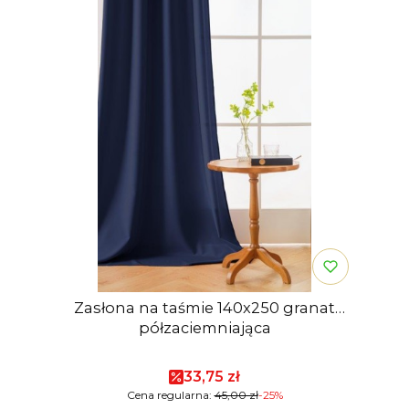
Zasłona na taśmie 140x250 granat
półzaciemniająca
Cena promocyjna
33,75 zł
Cena regularna:
45,00 zł
-25%