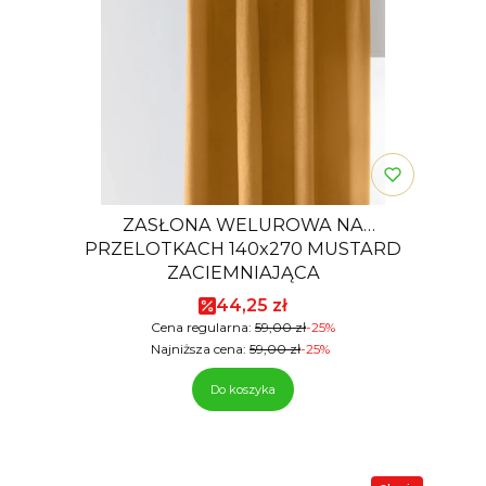
ZASŁONA WELUROWA NA
PRZELOTKACH 140x270 MUSTARD
ZACIEMNIAJĄCA
Cena promocyjna
44,25 zł
Cena regularna:
59,00 zł
-25%
Najniższa cena:
59,00 zł
-25%
Do koszyka