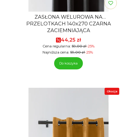
ZASŁONA WELUROWA NA
PRZELOTKACH 140x270 CZARNA
ZACIEMNIAJĄCA
Cena promocyjna
44,25 zł
Cena regularna:
59,00 zł
-25%
Najniższa cena:
59,00 zł
-25%
Do koszyka
Okazja