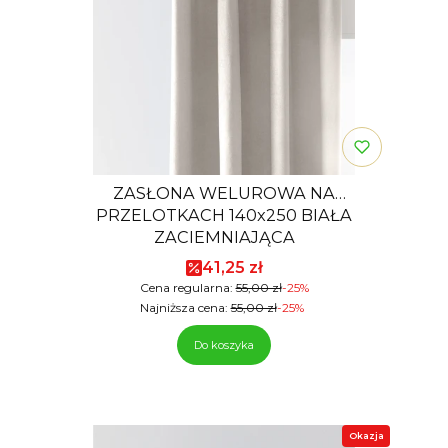
ZASŁONA WELUROWA NA
PRZELOTKACH 140x250 BIAŁA
ZACIEMNIAJĄCA
Cena promocyjna
41,25 zł
Cena regularna:
55,00 zł
-25%
Najniższa cena:
55,00 zł
-25%
Do koszyka
Okazja