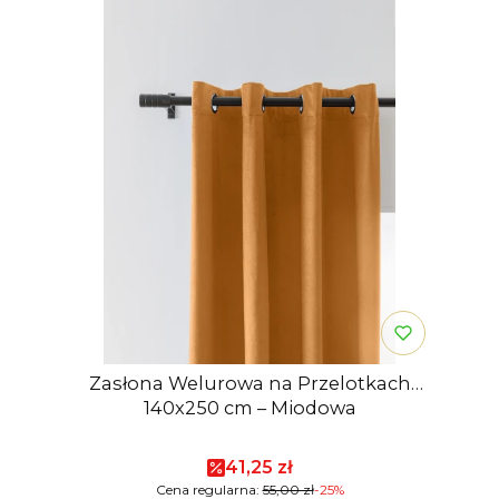
Zasłona Welurowa na Przelotkach
140x250 cm – Miodowa
Cena promocyjna
41,25 zł
Cena regularna:
55,00 zł
-25%