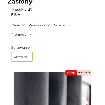
Zasłony
Produkty:
21
Filtry
Cena
Wysyłka w
Nowość
Promocja
Koniec filtrów
Lista produktów
Sortowanie:
Domyślne
Okazja
Bestseller