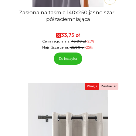
Zasłona na taśmie 140x250 jasno szara
półzaciemniająca
Cena promocyjna
33,75 zł
Cena regularna:
45,00 zł
-25%
Najniższa cena:
45,00 zł
-25%
Do koszyka
Okazja
Bestseller