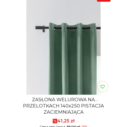
ZASŁONA WELUROWA NA
PRZELOTKACH 140x250 PISTACJA
ZACIEMNIAJĄCA
Cena promocyjna
41,25 zł
Cena regularna:
55,00 zł
-25%