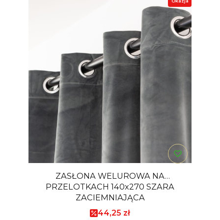
Okazja
ZASŁONA WELUROWA NA
PRZELOTKACH 140x270 SZARA
ZACIEMNIAJĄCA
Cena promocyjna
44,25 zł