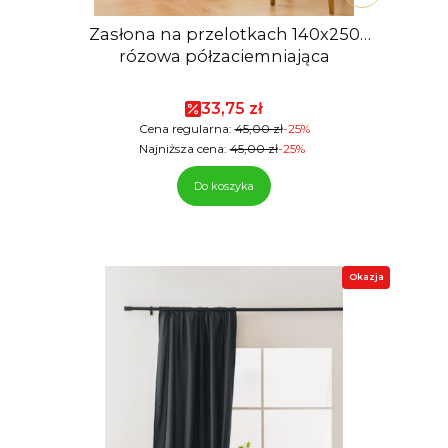
Zasłona na przelotkach 140x250
rózowa półzaciemniająca
Cena promocyjna
33,75 zł
Cena regularna:
45,00 zł
-25%
Najniższa cena:
45,00 zł
-25%
Do koszyka
Okazja