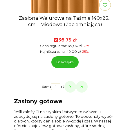
Zasłona Welurowa na Taśmie 140x250
cm – Miodowa (Zaciemniająca)
Cena promocyjna
36,75 zł
Cena regularna:
49,00 zł
-25%
Najniższa cena:
49,00 zł
-25%
Do koszyka
Strona
z 2
Przejdź do ostatniej strony z p
Zasłony gotowe
Jeśli zależy Ci na szybkim i łatwym rozwiązaniu,
zdecyduj się na zasłony gotowe. To doskonały wybór
dla tych, którzy cenią sobie wygodę i czas. W naszej
ofercie znajdziesz gotowe zasłony, które spełnią