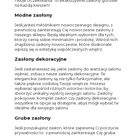
Twoje oczekiwania. To ekskluzywne zasłony gotowe
na każdą kieszeń!
Modne zasłony
Jeśli jesteś miłośnikiem nowoczesnego designu, z
pewnością zainteresują Cię nowoczesne zasłony z
naszego sklepu. Będą idealnym wyborem dla tych,
którzy cenią sobie minimalizm i prostotę. Wśród nich
znajdziesz zasłony nowoczesne, które doskonale
wpiszą się w estetykę współczesnych wnętrz.
Zasłony dekoracyjne
Jeśli zastanawiasz się, jakie zasłony do aranżacji salonu
wybrać, zobacz nasze zasłony dekoracyjne. Te
eleganckie zasłony są nie tylko funkcjonalne, ale
także pięknie ozdobią Twoje wnętrze. Możesz
wybierać spośród różnych wzorów i kolorów, by
stworzyć unikalny wystrój swojego salonu. Zasłony
pokojowe, komplet zasłon czy zasłony dekoracyjne -
wszystkie te opcje są dostępne, abyś mógł wybrać te
idealne dla swojego salonu.
Grube zasłony
Jeśli poszukujesz zasłon, które zapewnią Ci poczucie
prywatności to z pewnością zainteresuje Cię gruba