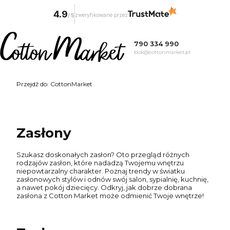
4.9
zweryfikowane przez
/
5
790 334 990
bok@cottonmarket.pl
Przejdź do:
CottonMarket
Zasłony
Szukasz doskonałych zasłon? Oto przegląd różnych
rodzajów zasłon, które nadadzą Twojemu wnętrzu
niepowtarzalny charakter. Poznaj trendy w światku
zasłonowych stylów i odnów swój salon, sypialnię, kuchnię,
a nawet pokój dziecięcy. Odkryj, jak dobrze dobrana
zasłona z Cotton Market może odmienić Twoje wnętrze!