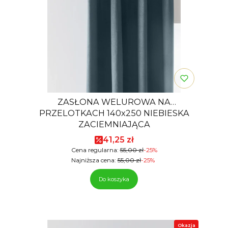
ZASŁONA WELUROWA NA
PRZELOTKACH 140x250 NIEBIESKA
ZACIEMNIAJĄCA
Cena promocyjna
41,25 zł
Cena regularna:
55,00 zł
-25%
Najniższa cena:
55,00 zł
-25%
Do koszyka
Okazja