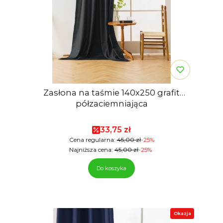
Zasłona na taśmie 140x250 grafit
półzaciemniająca
Cena promocyjna
33,75 zł
Cena regularna:
45,00 zł
-25%
Najniższa cena:
45,00 zł
-25%
Do koszyka
Okazja