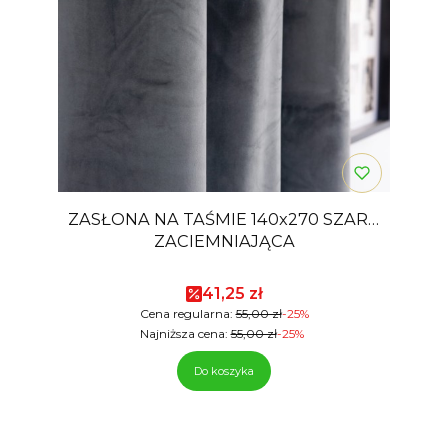
ZASŁONA NA TAŚMIE 140x270 SZARA
ZACIEMNIAJĄCA
Cena promocyjna
41,25 zł
Cena regularna:
55,00 zł
-25%
Najniższa cena:
55,00 zł
-25%
Do koszyka