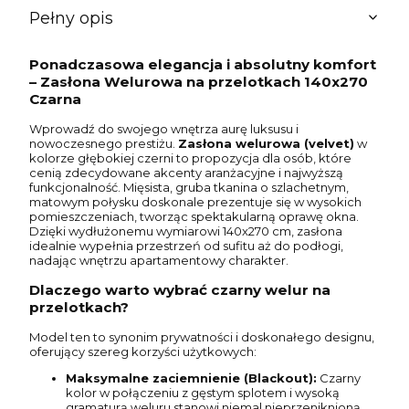
Pełny opis
Ponadczasowa elegancja i absolutny komfort
– Zasłona Welurowa na przelotkach 140x270
Czarna
Wprowadź do swojego wnętrza aurę luksusu i
nowoczesnego prestiżu.
Zasłona welurowa (velvet)
w
kolorze głębokiej czerni to propozycja dla osób, które
cenią zdecydowane akcenty aranżacyjne i najwyższą
funkcjonalność. Mięsista, gruba tkanina o szlachetnym,
matowym połysku doskonale prezentuje się w wysokich
pomieszczeniach, tworząc spektakularną oprawę okna.
Dzięki wydłużonemu wymiarowi 140x270 cm, zasłona
idealnie wypełnia przestrzeń od sufitu aż do podłogi,
nadając wnętrzu apartamentowy charakter.
Dlaczego warto wybrać czarny welur na
przelotkach?
Model ten to synonim prywatności i doskonałego designu,
oferujący szereg korzyści użytkowych:
Maksymalne zaciemnienie (Blackout):
Czarny
kolor w połączeniu z gęstym splotem i wysoką
gramaturą weluru stanowi niemal nieprzeniknioną