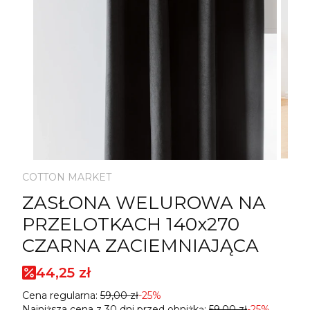
COTTON MARKET
ZASŁONA WELUROWA NA
PRZELOTKACH 140x270
CZARNA ZACIEMNIAJĄCA
44,25 zł
Cena regularna:
59,00 zł
-25%
Najniższa cena z 30 dni przed obniżką:
59,00 zł
-25%