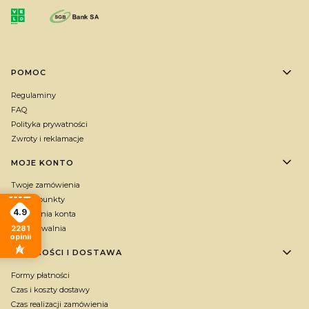
Linki w stopce
POMOC
Regulaminy
FAQ
Polityka prywatności
Zwroty i reklamacje
MOJE KONTO
Twoje zamówienia
Zbieraj punkty
4.9
Ustawienia konta
2281
Przechowalnia
opinii
PŁATNOŚCI I DOSTAWA
Formy płatności
Czas i koszty dostawy
Czas realizacji zamówienia