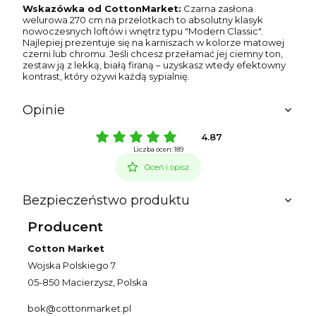
Wskazówka od CottonMarket:
Czarna zasłona
welurowa 270 cm na przelotkach to absolutny klasyk
nowoczesnych loftów i wnętrz typu "Modern Classic".
Najlepiej prezentuje się na karniszach w kolorze matowej
czerni lub chromu. Jeśli chcesz przełamać jej ciemny ton,
zestaw ją z lekką, białą firaną – uzyskasz wtedy efektowny
kontrast, który ożywi każdą sypialnię.
Opinie
4.87
Liczba ocen: 189
Oceń i opisz
Bezpieczeństwo produktu
Producent
Cotton Market
Wojska Polskiego 7
05-850 Macierzysz, Polska
bok@cottonmarket.pl