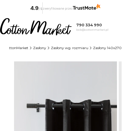
4.9
zweryfikowane przez
/
5
790 334 990
bok@cottonmarket.pl
CottonMarket
Zasłony
Zasłony wg. rozmiaru
Zasłony 140x270