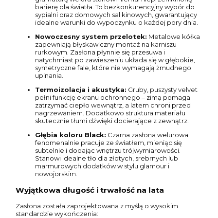
barierę dla światła. To bezkonkurencyjny wybór do
sypialni oraz domowych sal kinowych, gwarantujący
idealne warunki do wypoczynku o każdej pory dnia.
Nowoczesny system przelotek:
Metalowe kółka
zapewniają błyskawiczny montaż na karniszu
rurkowym. Zasłona płynnie się przesuwa i
natychmiast po zawieszeniu układa się w głębokie,
symetryczne fale, które nie wymagają żmudnego
upinania.
Termoizolacja i akustyka:
Gruby, puszysty velvet
pełni funkcję ekranu ochronnego – zimą pomaga
zatrzymać ciepło wewnątrz, a latem chroni przed
nagrzewaniem. Dodatkowo struktura materiału
skutecznie tłumi dźwięki docierające z zewnątrz.
Głębia koloru Black:
Czarna zasłona welurowa
fenomenalnie pracuje ze światłem, mieniąc się
subtelnie i dodając wnętrzu trójwymiarowości.
Stanowi idealne tło dla złotych, srebrnych lub
marmurowych dodatków w stylu glamour i
nowojorskim.
Wyjątkowa długość i trwałość na lata
Zasłona została zaprojektowana z myślą o wysokim
standardzie wykończenia: