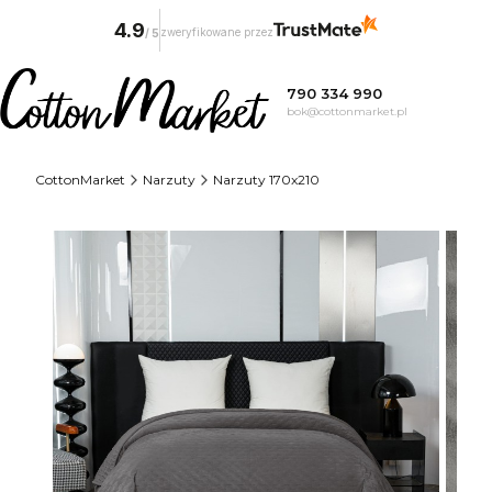
4.9
zweryfikowane przez
/
5
790 334 990
bok@cottonmarket.pl
CottonMarket
Narzuty
Narzuty 170x210