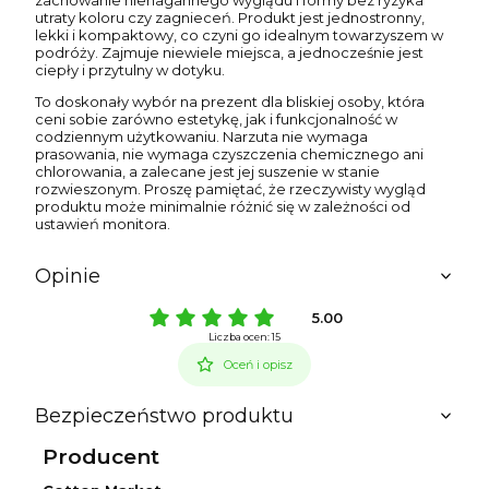
zachowanie nienagannego wyglądu i formy bez ryzyka
utraty koloru czy zagnieceń. Produkt jest jednostronny,
lekki i kompaktowy, co czyni go idealnym towarzyszem w
podróży. Zajmuje niewiele miejsca, a jednocześnie jest
ciepły i przytulny w dotyku.
To doskonały wybór na prezent dla bliskiej osoby, która
ceni sobie zarówno estetykę, jak i funkcjonalność w
codziennym użytkowaniu. Narzuta nie wymaga
prasowania, nie wymaga czyszczenia chemicznego ani
chlorowania, a zalecane jest jej suszenie w stanie
rozwieszonym. Proszę pamiętać, że rzeczywisty wygląd
produktu może minimalnie różnić się w zależności od
ustawień monitora.
Opinie
5.00
Liczba ocen: 15
Oceń i opisz
Bezpieczeństwo produktu
Producent