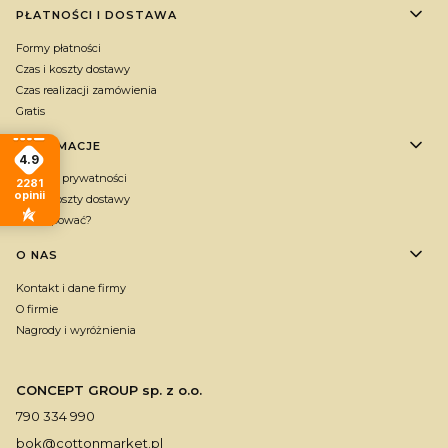
PŁATNOŚCI I DOSTAWA
Formy płatności
Czas i koszty dostawy
Czas realizacji zamówienia
Gratis
INFORMACJE
4.9
Polityka prywatności
2281
opinii
Czas i koszty dostawy
Jak kupować?
O NAS
Kontakt i dane firmy
O firmie
Nagrody i wyróżnienia
CONCEPT GROUP sp. z o.o.
790 334 990
bok@cottonmarket.pl