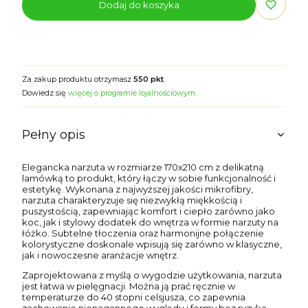
Dodaj do koszyka
Za zakup produktu otrzymasz
550 pkt
.
Dowiedz się
więcej o programie lojalnościowym.
Pełny opis
Elegancka narzuta w rozmiarze 170x210 cm z delikatną
lamówką to produkt, który łączy w sobie funkcjonalność i
estetykę. Wykonana z najwyższej jakości mikrofibry,
narzuta charakteryzuje się niezwykłą miękkością i
puszystością, zapewniając komfort i ciepło zarówno jako
koc, jak i stylowy dodatek do wnętrza w formie narzuty na
łóżko. Subtelne tłoczenia oraz harmonijne połączenie
kolorystyczne doskonale wpisują się zarówno w klasyczne,
jak i nowoczesne aranżacje wnętrz.
Zaprojektowana z myślą o wygodzie użytkowania, narzuta
jest łatwa w pielęgnacji. Można ją prać ręcznie w
temperaturze do 40 stopni celsjusza, co zapewnia