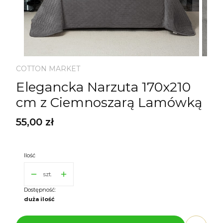
COTTON MARKET
Elegancka Narzuta 170x210
cm z Ciemnoszarą Lamówką
Cena
55,00 zł
Ilość
szt.
Dostępność:
duża ilość