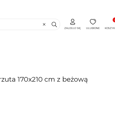
Produ
Wyczyść
Szukaj
ZALOGUJ SIĘ
ULUBIONE
KOSZYK
rzuta 170x210 cm z beżową