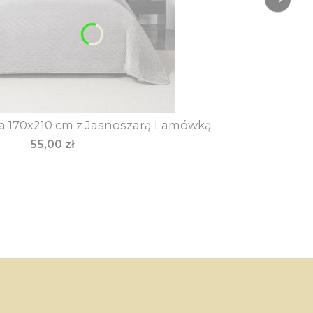
a 170x210 cm z Jasnoszarą Lamówką
Cena
55,00 zł