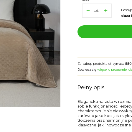
Dostęp
szt.
duża 
Za zakup produktu otrzymasz
550
Dowiedz się
więcej o programie lo
Pełny opis
Elegancka narzuta w rozmiar
sobie funkcjonalność i estet
charakteryzuje się niezwykłą
zarówno jako koc, jak i sty
tłoczenia oraz harmonijne p
klasyczne, jak i nowoczesne