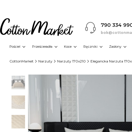
790 334 99
bok@cottonmar
Pościel
Prześcieradła
Koce
Ręczniki
Zasłony
CottonMarket
Narzuty
Narzuty 170x210
Elegancka Narzuta 170