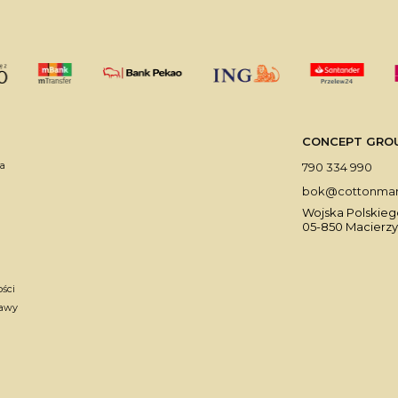
CONCEPT GROUP 
a
790 334 990
bok@cottonmark
Wojska Polskiego
05-850 Macierzy
ości
tawy