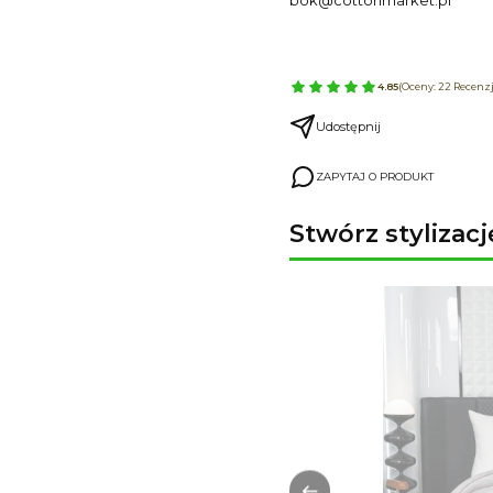
bok@cottonmarket.pl
4.85
(Oceny: 22 Recenzje
Udostępnij
ZAPYTAJ O PRODUKT
Stwórz stylizacj