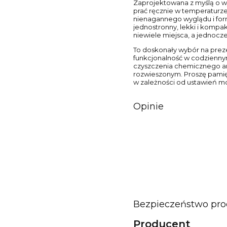
Zaprojektowana z myślą o wy
prać ręcznie w temperaturze
nienagannego wyglądu i form
jednostronny, lekki i komp
niewiele miejsca, a jednocześ
To doskonały wybór na prezen
funkcjonalność w codzienny
czyszczenia chemicznego ani 
rozwieszonym. Proszę pamięt
w zależności od ustawień mo
Opinie
Bezpieczeństwo pr
Producent