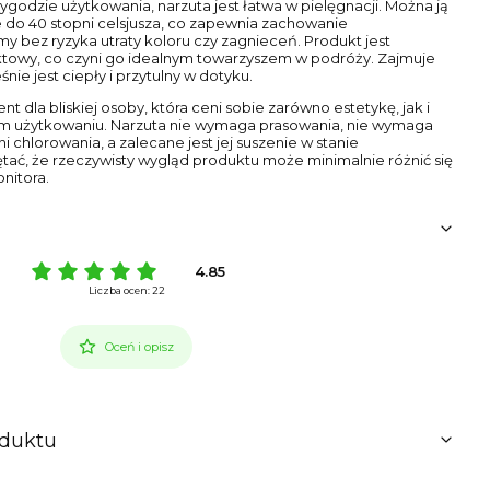
godzie użytkowania, narzuta jest łatwa w pielęgnacji. Można ją
 do 40 stopni celsjusza, co zapewnia zachowanie
y bez ryzyka utraty koloru czy zagnieceń. Produkt jest
aktowy, co czyni go idealnym towarzyszem w podróży. Zajmuje
nie jest ciepły i przytulny w dotyku.
t dla bliskiej osoby, która ceni sobie zarówno estetykę, jak i
m użytkowaniu. Narzuta nie wymaga prasowania, nie wymaga
chlorowania, a zalecane jest jej suszenie w stanie
ać, że rzeczywisty wygląd produktu może minimalnie różnić się
nitora.
4.85
Liczba ocen: 22
Oceń i opisz
oduktu