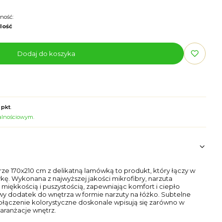
ność:
ilość
Dodaj do koszyka
 pkt
.
jalnościowym.
ze 170x210 cm z delikatną lamówką to produkt, który łączy w
ykę. Wykonana z najwyższej jakości mikrofibry, narzuta
 miękkością i puszystością, zapewniając komfort i ciepło
lowy dodatek do wnętrza w formie narzuty na łóżko. Subtelne
ołączenie kolorystyczne doskonale wpisują się zarówno w
 aranżacje wnętrz.