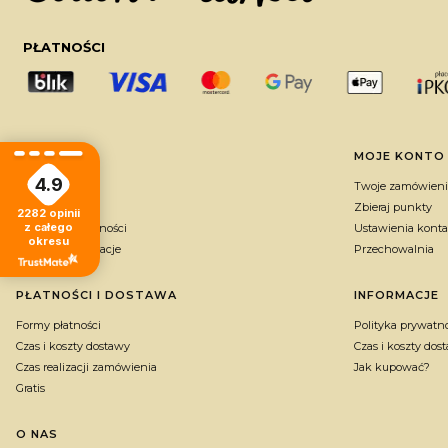
PŁATNOŚCI
Linki w stopce
POMOC
MOJE KONTO
4.9
Regulaminy
Twoje zamówieni
FAQ
Zbieraj punkty
2282
opinii
z całego
Polityka prywatności
Ustawienia konta
okresu
Zwroty i reklamacje
Przechowalnia
PŁATNOŚCI I DOSTAWA
INFORMACJE
Formy płatności
Polityka prywatn
Czas i koszty dostawy
Czas i koszty dos
Czas realizacji zamówienia
Jak kupować?
Gratis
O NAS