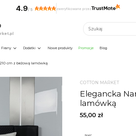
4.9
zweryfikowane przez
/
5
0
ket.pl
Firany
Dodatki
Nowe produkty
Promocje
Blog
x210 cm z beżową lamówką
COTTON MARKET
Elegancka Na
lamówką
Cena
55,00 zł
Ilość