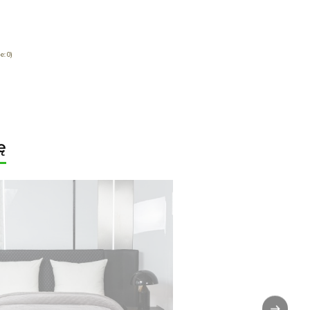
: 0)
ę