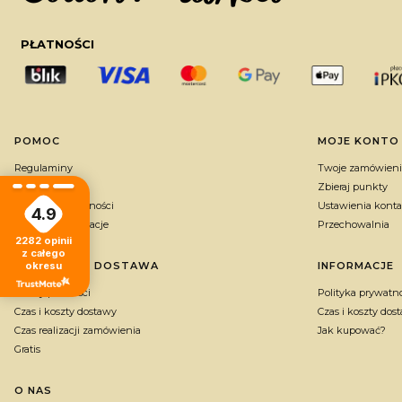
PŁATNOŚCI
Linki w stopce
POMOC
MOJE KONTO
Regulaminy
Twoje zamówieni
FAQ
Zbieraj punkty
Polityka prywatności
Ustawienia konta
4.9
Zwroty i reklamacje
Przechowalnia
2282
opinii
z całego
PŁATNOŚCI I DOSTAWA
INFORMACJE
okresu
Formy płatności
Polityka prywatn
Czas i koszty dostawy
Czas i koszty dos
Czas realizacji zamówienia
Jak kupować?
Gratis
O NAS