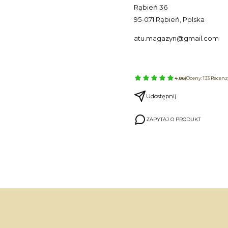
Rąbień 36
95-071 Rąbień, Polska
atu.magazyn@gmail.com
4.86
(Oceny: 133 Recenzj
Udostępnij
ZAPYTAJ O PRODUKT