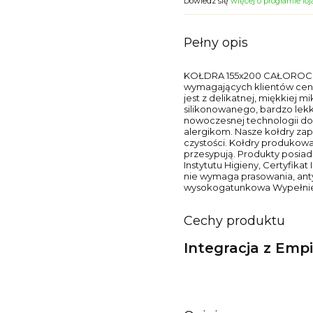
Dowiedz się
więcej o programie lo
Pełny opis
KOŁDRA 155x200 CAŁOROCZNA 
wymagających klientów ceni
jest z delikatnej, miękkiej 
silikonowanego, bardzo lekk
nowoczesnej technologii do 
alergikom. Nasze kołdry zap
czystości. Kołdry produkowan
przesypują. Produkty posia
Instytutu Higieny, Certyfikat
nie wymaga prasowania, ant
wysokogatunkowa Wypełnien
Cechy produktu
Integracja z Emp