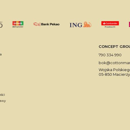
CONCEPT GROUP 
a
790 334 990
bok@cottonmark
Wojska Polskiego
05-850 Macierzy
ości
tawy