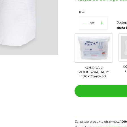
Ilość
Dostęp
szt.
duża 
K
KOŁDRA Z
PODUSZKĄ BABY
100x135/40x60
Za zakup produktu otrzymasz
109