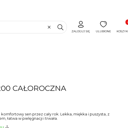
Produ
Wyczyść
Szukaj
ZALOGUJ SIĘ
ULUBIONE
KOSZYK
200 CAŁOROCZNA
komfortowy sen przez cały rok. Lekka, miękka i puszysta, z
, łatwa w pielęgnacji i trwała.
su