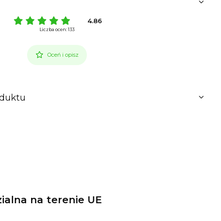
4.86
Liczba ocen: 133
Oceń i opisz
oduktu
alna na terenie UE