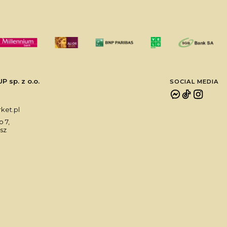
sp. z o.o.
SOCIAL MEDIA
et.pl
 7,
sz