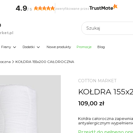
4.9
zweryfikowane przez
/
5
0
ket.pl
Firany
Dodatki
Nowe produkty
Promocje
Blog
roczna
KOŁDRA 155x200 CAŁOROCZNA
COTTON MARKET
KOŁDRA 155x
Cena
109,00 zł
Kołdra całoroczna zapewnia 
antyalergicznym wypełnieniem
Przejdź do pełnego opi