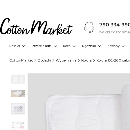
790 334 99
bok@cottonmar
Pościel
Prześcieradła
Koce
Ręczniki
Zasłony
CottonMarket
Dodatki
Wypełnienia
Kołdra
Kołdra 155x200 cało