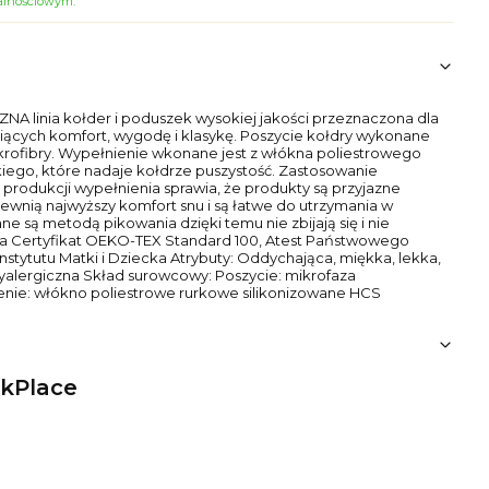
jalnościowym.
linia kołder i poduszek wysokiej jakości przeznaczona dla
ących komfort, wygodę i klasykę. Poszycie kołdry wykonane
mikrofibry. Wypełnienie wkonane jest z włókna poliestrowego
iego, które nadaje kołdrze puszystość. Zastosowanie
produkcji wypełnienia sprawia, że produkty są przyjazne
ewnią najwyższy komfort snu i są łatwe do utrzymania w
e są metodą pikowania dzięki temu nie zbijają się i nie
da Certyfikat OEKO-TEX Standard 100, Atest Państwowego
 Instytutu Matki i Dziecka Atrybuty: Oddychająca, miękka, lekka,
yalergiczna Skład surowcowy: Poszycie: mikrofaza
ie: włókno poliestrowe rurkowe silikonizowane HCS
ikPlace