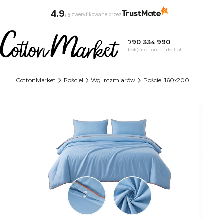
4.9
zweryfikowane przez
/
5
790 334 990
bok@cottonmarket.pl
CottonMarket
Pościel
Wg. rozmiarów
Pościel 160x200