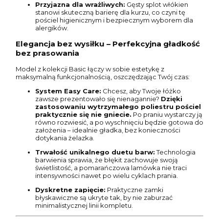
Przyjazna dla wrażliwych:
Gęsty splot włókien
stanowi skuteczną barierę dla kurzu, co czyni tę
pościel higienicznym i bezpiecznym wyborem dla
alergików.
Elegancja bez wysiłku – Perfekcyjna gładkość
bez prasowania
Model z kolekcji Basic łączy w sobie estetykę z
maksymalną funkcjonalnością, oszczędzając Twój czas:
System Easy Care:
Chcesz, aby Twoje łóżko
zawsze prezentowało się nienagannie?
Dzięki
zastosowaniu wytrzymałego poliestru pościel
praktycznie się nie gniecie.
Po praniu wystarczy ją
równo rozwiesić, a po wyschnięciu będzie gotowa do
założenia – idealnie gładka, bez konieczności
dotykania żelazka.
Trwałość unikalnego duetu barw:
Technologia
barwienia sprawia, że błękit zachowuje swoją
świetlistość, a pomarańczowa lamówka nie traci
intensywności nawet po wielu cyklach prania.
Dyskretne zapięcie:
Praktyczne zamki
błyskawiczne są ukryte tak, by nie zaburzać
minimalistycznej linii kompletu.