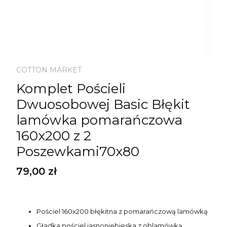
COTTON MARKET
Komplet Pościeli
Dwuosobowej Basic Błękit
lamówka pomarańczowa
160x200 z 2
Poszewkami70x80
Cena
79,00 zł
Pościel 160x200 błękitna z pomarańczową lamówką
Gładka pościel jasnoniebieska z oblamówką