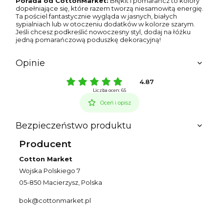
Porada od CottonMarket:
Błękit i pomarańcz to kolory
dopełniające się, które razem tworzą niesamowitą energię.
Ta pościel fantastycznie wygląda w jasnych, białych
sypialniach lub w otoczeniu dodatków w kolorze szarym.
Jeśli chcesz podkreślić nowoczesny styl, dodaj na łóżku
jedną pomarańczową poduszkę dekoracyjną!
Opinie
4.87
Liczba ocen: 65
Oceń i opisz
Bezpieczeństwo produktu
Producent
Cotton Market
Wojska Polskiego 7
05-850 Macierzysz, Polska
bok@cottonmarket.pl