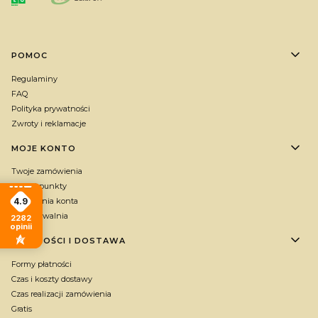
Linki w stopce
POMOC
Regulaminy
FAQ
Polityka prywatności
Zwroty i reklamacje
MOJE KONTO
Twoje zamówienia
Zbieraj punkty
4.9
Ustawienia konta
Przechowalnia
2282
opinii
PŁATNOŚCI I DOSTAWA
Formy płatności
Czas i koszty dostawy
Czas realizacji zamówienia
Gratis