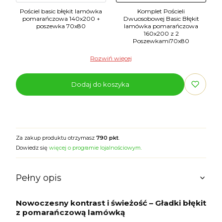
Pościel basic błękit lamówka
Komplet Pościeli
pomarańczowa 140x200 +
Dwuosobowej Basic Błękit
poszewka 70x80
lamówka pomarańczowa
160x200 z 2
Poszewkami70x80
Rozwiń więcej
Dodaj do koszyka
Za zakup produktu otrzymasz
790 pkt
.
Dowiedz się
więcej o programie lojalnościowym.
Pełny opis
Nowoczesny kontrast i świeżość – Gładki błękit
z pomarańczową lamówką