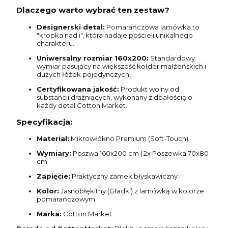
Dlaczego warto wybrać ten zestaw?
Designerski detal:
Pomarańczowa lamówka to
"kropka nad i", która nadaje pościeli unikalnego
charakteru.
Uniwersalny rozmiar 160x200:
Standardowy
wymiar pasujący na większość kołder małżeńskich i
dużych łóżek pojedynczych.
Certyfikowana jakość:
Produkt wolny od
substancji drażniących, wykonany z dbałością o
każdy detal Cotton Market.
Specyfikacja:
Materiał:
Mikrowłókno Premium (Soft-Touch)
Wymiary:
Poszwa 160x200 cm | 2x Poszewka 70x80
cm
Zapięcie:
Praktyczny zamek błyskawiczny
Kolor:
Jasnobłękitny (Gładki) z lamówką w kolorze
pomarańczowym
Marka:
Cotton Market