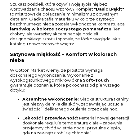
Szukasz pościeli, która ożywi Twoją sypialnię bez
wprowadzania chaosu wzorów? Komplet
"Basic Błękit"
to mistrzowskie połączenie minimalizmu z odważnym
detalem. Gładka tafla materiału w kolorze czystego,
bezchmurnego nieba została wykończona kontrastującą
lamówką w kolorze soczystego pomarańczu
. Ten
drobny, ale wyrazisty akcent nadaje pościeli
designerskiego sznytu i sprawia, że łóżko wygląda jak z
katalogu nowoczesnych wnętrz.
Satynowa miękkość – Komfort w kolorach
nieba
W Cotton Market wiemy, że prostota wymaga
doskonałego wykończenia. Wykonanie z
wysokogatunkowego mikrowłókna
Soft-Touch
gwarantuje doznania, które pokochasz od pierwszego
dotyku:
Aksamitne wykończenie:
Gładka struktura tkaniny
jest niezwykle miła dla skóry, zapewniając uczucie
świeżości i delikatnego otulenia przez całą noc.
Lekkość i przewiewność:
Materiał nowej generacji
doskonale reguluje temperaturę ciała – zapewnia
przyjemny chłód w letnie noce i przytulne ciepło,
gdy na zewnątrz robi się chłodniej.