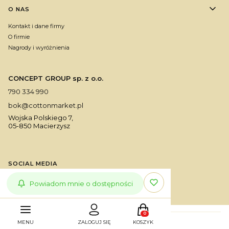
O NAS
Kontakt i dane firmy
O firmie
Nagrody i wyróżnienia
CONCEPT GROUP sp. z o.o.
790 334 990
bok@cottonmarket.pl
Wojska Polskiego 7,
05-850 Macierzysz
SOCIAL MEDIA
Powiadom mnie o dostępności
Produkty w koszyku: 0. Zoba
MENU
ZALOGUJ SIĘ
KOSZYK
Sklep internetowy
Shoper Premium