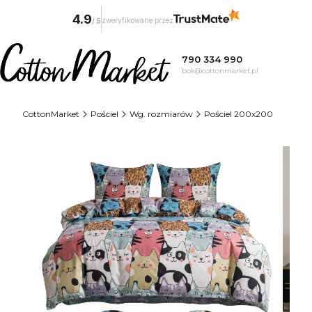
4.9
zweryfikowane przez
/
5
790 334 990
bok@cottonmarket.pl
CottonMarket
Pościel
Wg. rozmiarów
Pościel 200x200