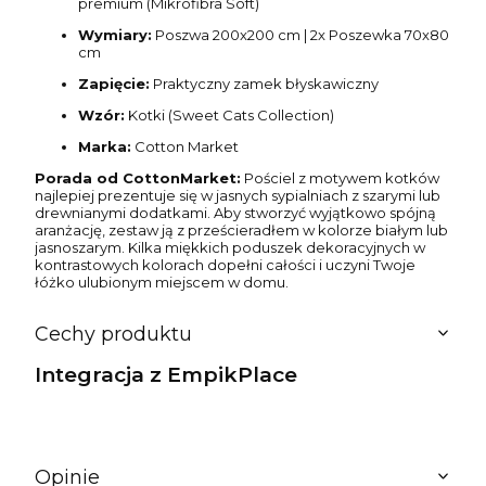
premium (Mikrofibra Soft)
Wymiary:
Poszwa 200x200 cm | 2x Poszewka 70x80
cm
Zapięcie:
Praktyczny zamek błyskawiczny
Wzór:
Kotki (Sweet Cats Collection)
Marka:
Cotton Market
Porada od CottonMarket:
Pościel z motywem kotków
najlepiej prezentuje się w jasnych sypialniach z szarymi lub
drewnianymi dodatkami. Aby stworzyć wyjątkowo spójną
aranżację, zestaw ją z prześcieradłem w kolorze białym lub
jasnoszarym. Kilka miękkich poduszek dekoracyjnych w
kontrastowych kolorach dopełni całości i uczyni Twoje
łóżko ulubionym miejscem w domu.
Cechy produktu
Integracja z EmpikPlace
Opinie