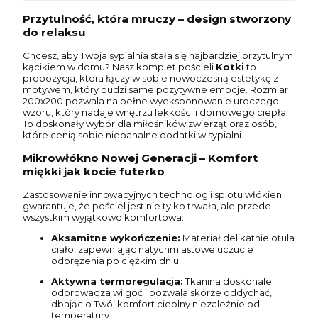
Przytulność, która mruczy – design stworzony
do relaksu
Chcesz, aby Twoja sypialnia stała się najbardziej przytulnym
kącikiem w domu? Nasz komplet pościeli
Kotki
to
propozycja, która łączy w sobie nowoczesną estetykę z
motywem, który budzi same pozytywne emocje. Rozmiar
200x200 pozwala na pełne wyeksponowanie uroczego
wzoru, który nadaje wnętrzu lekkości i domowego ciepła.
To doskonały wybór dla miłośników zwierząt oraz osób,
które cenią sobie niebanalne dodatki w sypialni.
Mikrowłókno Nowej Generacji – Komfort
miękki jak kocie futerko
Zastosowanie innowacyjnych technologii splotu włókien
gwarantuje, że pościel jest nie tylko trwała, ale przede
wszystkim wyjątkowo komfortowa:
Aksamitne wykończenie:
Materiał delikatnie otula
ciało, zapewniając natychmiastowe uczucie
odprężenia po ciężkim dniu.
Aktywna termoregulacja:
Tkanina doskonale
odprowadza wilgoć i pozwala skórze oddychać,
dbając o Twój komfort cieplny niezależnie od
temperatury.