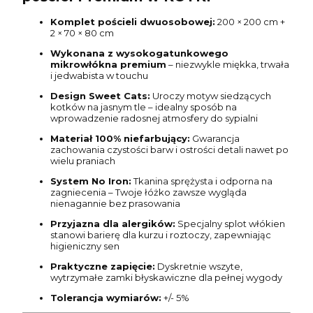
Komplet pościeli dwuosobowej:
200 × 200 cm +
2 × 70 × 80 cm
Wykonana z wysokogatunkowego
mikrowłókna premium
– niezwykle miękka, trwała
i jedwabista w touchu
Design Sweet Cats:
Uroczy motyw siedzących
kotków na jasnym tle – idealny sposób na
wprowadzenie radosnej atmosfery do sypialni
Materiał 100% niefarbujący:
Gwarancja
zachowania czystości barw i ostrości detali nawet po
wielu praniach
System No Iron:
Tkanina sprężysta i odporna na
zagniecenia – Twoje łóżko zawsze wygląda
nienagannie bez prasowania
Przyjazna dla alergików:
Specjalny splot włókien
stanowi barierę dla kurzu i roztoczy, zapewniając
higieniczny sen
Praktyczne zapięcie:
Dyskretnie wszyte,
wytrzymałe zamki błyskawiczne dla pełnej wygody
Tolerancja wymiarów:
+/- 5%