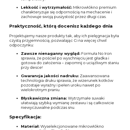
Lekkość i wytrzymałość:
Mikrowłókno premium
charakteryzuje się odpornością na mechacenie i
zachowuje swoją puszystość przez długi czas.
Praktyczność, którą docenisz każdego dnia
Projektujemy nasze produkty tak, aby ich pielęgnacja była
czystą przyjemnością, pozwalając Ci na więcej chwil
odpoczynku:
Zawsze nienaganny wygląd:
Formuła No Iron
sprawia, że pościel po wyschnięciu jest gładka i
gotowa do założenia – zapomnij o uciążliwym staniu
przy desce!
Gwarancja jakości nadruku:
Zaawansowana
technologia druku sprawia, że wizerunek kotków
pozostaje wyraźny i pełen uroku nawet po
wielokrotnym praniu.
Błyskawiczna zmiana:
Wytrzymałe suwaki
ułatwiają szybką wymianę zestawu i są całkowicie
niewyczuwalne podczas snu.
Specyfikacja:
Materiał:
Wyselekcjonowane mikrowłókno