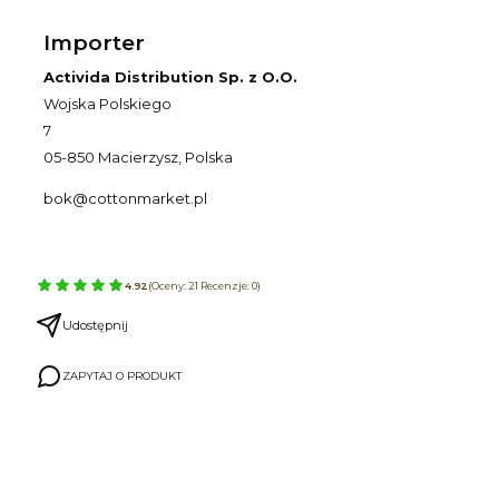
Importer
Activida Distribution Sp. z O.O.
Wojska Polskiego
7
05-850 Macierzysz, Polska
bok@cottonmarket.pl
4.92
(Oceny: 21 Recenzje: 0)
Udostępnij
ZAPYTAJ O PRODUKT