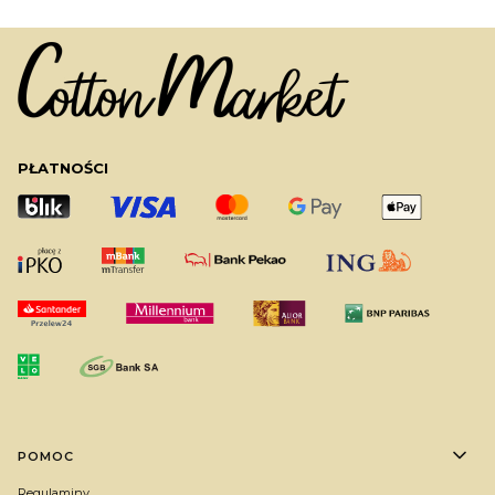
PŁATNOŚCI
Linki w stopce
POMOC
Regulaminy