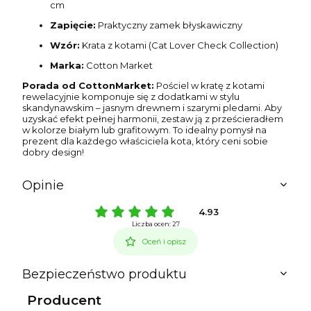
cm
Zapięcie:
Praktyczny zamek błyskawiczny
Wzór:
Krata z kotami (Cat Lover Check Collection)
Marka:
Cotton Market
Porada od CottonMarket:
Pościel w kratę z kotami
rewelacyjnie komponuje się z dodatkami w stylu
skandynawskim – jasnym drewnem i szarymi pledami. Aby
uzyskać efekt pełnej harmonii, zestaw ją z prześcieradłem
w kolorze białym lub grafitowym. To idealny pomysł na
prezent dla każdego właściciela kota, który ceni sobie
dobry design!
Opinie
4.93
Liczba ocen: 27
Oceń i opisz
Bezpieczeństwo produktu
Producent