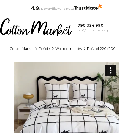
4.9
zweryfikowane przez
/
5
790 334 990
bok@cottonmarket.pl
CottonMarket
Pościel
Wg. rozmiarów
Pościel 220x200