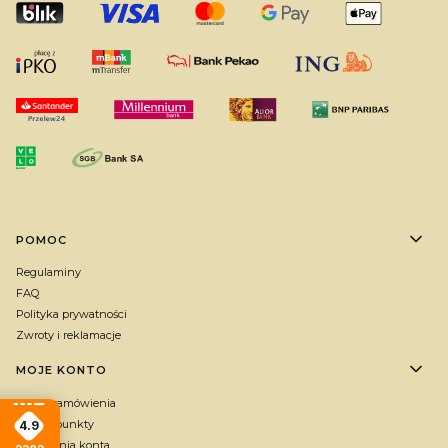
Linki w stopce
POMOC
Regulaminy
FAQ
Polityka prywatności
Zwroty i reklamacje
MOJE KONTO
Twoje zamówienia
Zbieraj punkty
4.9
Ustawienia konta