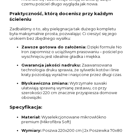
czemu pościel długo wygląda jak nowa.
Praktyczność, którą docenisz przy każdym
ścieleniu
Zadbaliśmy o to, aby pielęgnacja tak dużego kompletu
była maksymalnie prosta, pozwalając Ci cieszyć się jego
urokiem bez zbędnego wysiłku:
Zawsze gotowa do założenia:
Dzięki formule No
Iron zapomnisz o uciążliwym prasowaniu – pościel po
wyschnięciu jest idealnie gładka i miękka.
Gwarancja jakości nadruku:
Zaawansowana
technologia druku sprawia, że sylwetki kotów i linie
kraty pozostają wyraźne i nasycone przez długi czas.
Błyskawiczna zmiana:
Wytrzymałe suwaki
ułatwiają sprawną wymianę zestawu, co przy
szerokości 220 cm znacznie przyspiesza domowe
obowiązki.
Specyfikacja:
Materiał:
Wyselekcjonowane mikrowłókno
premium (Mikrofibra Soft)
Wymiary:
Poszwa 220x200 cm | 2x Poszewka 70x80