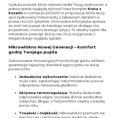
Szukasz pościeli, która odzwierciedla Twoją osobowość, a
jednocześnie wygląda stylowo? Nasz komplet
Krata z
Kotami
w rozmiarze 220x200 to propozycja, która łączy
uporządkowany motyw kraty z zabawnym detalem w
postaci kocich sylwetek. Stonowana kolorystyka sprawia,
że wzór ten pasuje do każdego wnętrza, dodając mu
przytulności i nowoczesnego sznytu. To idealny wybór dla
miłośników zwierząt, którzy nie chcą rezygnować z
eleganckiego wyglądu sypialni.
Mikrowłókno Nowej Generacji – Komfort
godny Twojego pupila
Zastosowanie innowacyjnych technologii splotu włókien
gwarantuje najwyższy standard wypoczynku na dużej
powierzchni:
Jedwabiste wykończenie:
Materiał delikatnie
otula ciało, zapewniając natychmiastowe uczucie
odprężenia i luksusowej gładkości.
Aktywna termoregulacja:
Tkanina doskonale
odprowadza wilgoć i pozwala skórze swobodnie
oddychać, dbając o Twój komfort cieplny o każdej
porze roku.
Trwałość i miękkość:
Mikrowłókno premium nie
mechaci się i zachowuje swoją strukturę, dzięki