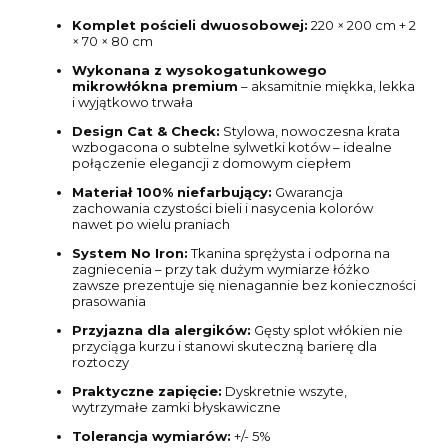
Komplet pościeli dwuosobowej:
220 × 200 cm + 2
× 70 × 80 cm
Wykonana z wysokogatunkowego
mikrowłókna premium
– aksamitnie miękka, lekka
i wyjątkowo trwała
Design Cat & Check:
Stylowa, nowoczesna krata
wzbogacona o subtelne sylwetki kotów – idealne
połączenie elegancji z domowym ciepłem
Materiał 100% niefarbujący:
Gwarancja
zachowania czystości bieli i nasycenia kolorów
nawet po wielu praniach
System No Iron:
Tkanina sprężysta i odporna na
zagniecenia – przy tak dużym wymiarze łóżko
zawsze prezentuje się nienagannie bez konieczności
prasowania
Przyjazna dla alergików:
Gęsty splot włókien nie
przyciąga kurzu i stanowi skuteczną barierę dla
roztoczy
Praktyczne zapięcie:
Dyskretnie wszyte,
wytrzymałe zamki błyskawiczne
Tolerancja wymiarów:
+/- 5%