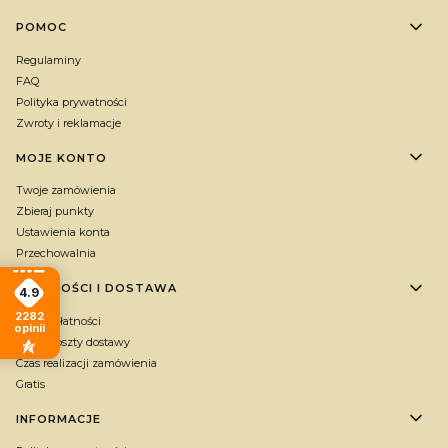
Linki w stopce
POMOC
Regulaminy
FAQ
Polityka prywatności
Zwroty i reklamacje
MOJE KONTO
Twoje zamówienia
Zbieraj punkty
Ustawienia konta
Przechowalnia
PŁATNOŚCI I DOSTAWA
4.9
2282
Formy płatności
opinii
Czas i koszty dostawy
Czas realizacji zamówienia
Gratis
INFORMACJE