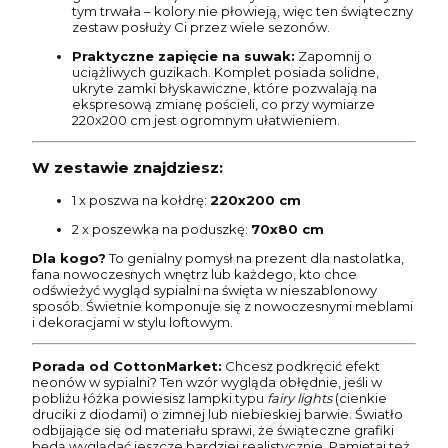
tym trwała – kolory nie płowieją, więc ten świąteczny
zestaw posłuży Ci przez wiele sezonów.
Praktyczne zapięcie na suwak:
Zapomnij o
uciążliwych guzikach. Komplet posiada solidne,
ukryte zamki błyskawiczne, które pozwalają na
ekspresową zmianę pościeli, co przy wymiarze
220x200 cm jest ogromnym ułatwieniem.
W zestawie znajdziesz:
1 x poszwa na kołdrę:
220x200 cm
2 x poszewka na poduszkę:
70x80 cm
Dla kogo?
To genialny pomysł na prezent dla nastolatka,
fana nowoczesnych wnętrz lub każdego, kto chce
odświeżyć wygląd sypialni na święta w nieszablonowy
sposób. Świetnie komponuje się z nowoczesnymi meblami
i dekoracjami w stylu loftowym.
Porada od CottonMarket:
Chcesz podkręcić efekt
neonów w sypialni? Ten wzór wygląda obłędnie, jeśli w
pobliżu łóżka powiesisz lampki typu
fairy lights
(cienkie
druciki z diodami) o zimnej lub niebieskiej barwie. Światło
odbijające się od materiału sprawi, że świąteczne grafiki
będą wyglądać jeszcze bardziej realistycznie. Pamiętaj też,