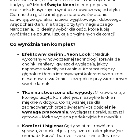
tradycyjna? Model
Święta Neon
to energetyczna
mieszanka klasycznych symboli z nowoczesną estetyką.
Ciemne tło i grafiki imitujące neonowe świecenie
sprawiają, że sypialnia nabiera wyjątkowego, klubowego
wręcz charakteru, nie tracąc przy tym magii Bożego
Narodzenia. To idealny wybór dla osób, które lubią
wyróżniać się z tłumu i szukają oryginalnych dekoracji.
Co wyróżnia ten komplet?
Efektowny design „Neon Look”:
Nadruk
wykonany w nowoczesnej technologii sprawia, że
choinki, renifery i gwiazdki wyglądają, jakby
naprawdę świeciły na tkaninie. Kontrast między
głębokim tłem a intensywnymi kolorami wzoru robi
niesamowite wrażenie, szczególnie przy wieczornym
świetle lampki.
Tkanina stworzona dla wygody:
Mikrowłókno, z
którego uszyto komplet, jest niezwykle lekkie i
miękkie w dotyku. Co najważniejsze dla
zapracowanych przed świętami – ta pościel
nie
wymaga prasowania
. Wyciągasz z pralki, suszysz i
gotowe – łóżko wygląda perfekcyjnie bez wysiłku.
Komfort i higiena:
Gęsty splot mikrowłókna
sprawia, że pościel jest przyjazna dla alergików (nie
gromadzi kurzu) i bardzo szybko schnie. Jest przy