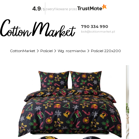
4.9
zweryfikowane przez
/
5
790 334 990
bok@cottonmarket.pl
CottonMarket
Pościel
Wg. rozmiarów
Pościel 220x200