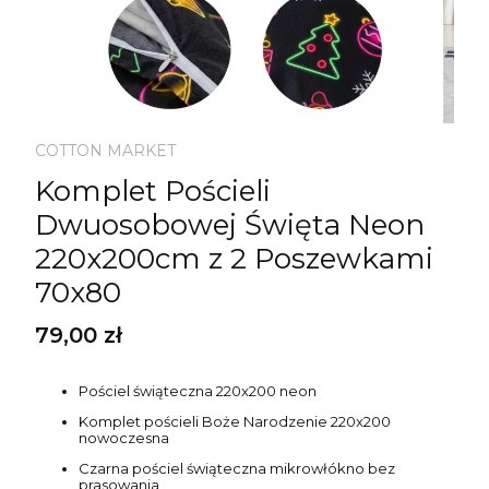
COTTON MARKET
Komplet Pościeli
Dwuosobowej Święta Neon
220x200cm z 2 Poszewkami
70x80
Cena
79,00 zł
Pościel świąteczna 220x200 neon
Komplet pościeli Boże Narodzenie 220x200
nowoczesna
Czarna pościel świąteczna mikrowłókno bez
prasowania