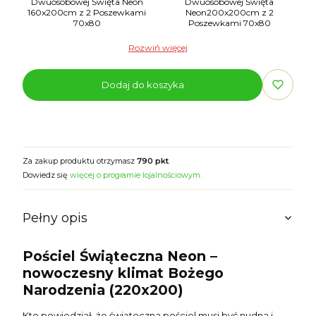
Dwuosobowej Święta Neon
Dwuosobowej Święta
160x200cm z 2 Poszewkami
Neon200x200cm z 2
70x80
Poszewkami 70x80
Rozwiń więcej
Dodaj do koszyka
Za zakup produktu otrzymasz
790 pkt
.
Dowiedz się
więcej o programie lojalnościowym.
Pełny opis
Pościel Świąteczna Neon –
nowoczesny klimat Bożego
Narodzenia (220x200)
Kto powiedział, że świąteczna pościel musi być nudna i