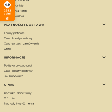
Twoje zamówienia
4.9
Zbieraj punkty
2282
Ustawienia konta
opinii
Przechowalnia
PŁATNOŚCI I DOSTAWA
Formy płatności
Czas i koszty dostawy
Czas realizacji zamówienia
Gratis
INFORMACJE
Polityka prywatności
Czas i koszty dostawy
Jak kupować?
O NAS
Kontakt i dane firmy
O firmie
Nagrody i wyróżnienia