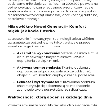
budzi same miłe skojarzenia. Rozmiar 200x200 pozwala na
pełne wyeksponowanie radosnego wzoru, który nadaje
wnętrzu lekkości i domowego ciepła. To doskonały wybór
dla miłośników zwierząt oraz osób, które kochają subtelne,
pastelowe aranżacje.
Mikrowłókno Nowej Generacji – Komfort
miękki jak kocie futerko
Zastosowanie innowacyjnych technologii splotu włókien
gwarantuje, że pościel jest nie tylko trwała, ale przede
wszystkim wyjątkowo komfortowa:
Aksamitne wykończenie:
Materiał delikatnie otula
ciało, zapewniając natychmiastowe uczucie
odprężenia po ciężkim dniu.
Aktywna termoregulacja:
Tkanina doskonale
odprowadza wilgoć i pozwala skórze oddychać,
dbając o Twój komfort cieplny o każdej porze roku.
Lekkość i wytrzymałość:
Mikrowłókno premium
charakteryzuje się odpornością na mechacenie i
zachowuje swoją puszystość przez długi czas.
Praktyczność, którą docenisz każdego dnia
Projektujemy nasze produkty tak, aby ich pielęgnacja była