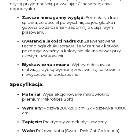
czystą przyjemnością, pozwalając Ci na więcej chwil
odpoczynku:
Zawsze nienaganny wygląd:
Formuła No Iron
sprawia, że pościel po wyschnięciu jest gładka i
gotowa do założenia – zapomnij o uciążliwym
prasowaniu!
Gwarancja jakości nadruku:
Zaawansowana
technologia druku sprawia, że wizerunek kotków
pozostaje wyraźny, a kolory nie blakną nawet przy
częstym użytkowaniu.
Błyskawiczna zmiana:
Wytrzymałe suwaki
ułatwiają szybką wymianę zestawu i są całkowicie
niewyczuwalne podczas snu.
Specyfikacja:
Materiał:
Wyselekcjonowane mikrowłókno
premium (Mikrofibra Soft)
Wymiary:
Poszwa 200x200 cm | 2x Poszewka 70x80
cm
Zapięcie:
Praktyczny zamek błyskawiczny
Wzór:
Różowe Kotki (Sweet Pink Cat Collection)