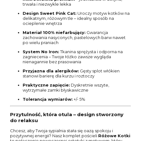
trwała i niezwykle lekka
Design Sweet Pink Cat:
Uroczy motyw kotków na
delikatnym, różowym tle – idealny sposób na
ocieplenie wnętrza
Materiał 100% niefarbujący:
Gwarancja
zachowania nasyconych, pastelowych barw nawet
po wielu praniach
System No Iron:
Tkanina sprężysta i odporna na
zagniecenia – Twoje łóżko zawsze wygląda
nienagannie bez prasowania
Przyjazna dla alergików:
Gęsty splot włókien
stanowi barierę dla kurzu i roztoczy
Praktyczne zapięcie:
Dyskretnie wszyte,
wytrzymałe zamki błyskawiczne
Tolerancja wymiarów:
+/- 5%
Przytulność, która otula – design stworzony
do relaksu
Chcesz, aby Twoja sypialnia stała się oazą spokoju i
pozytywnej energii? Nasz komplet pościeli
Różowe Kotki
to połączenie nowoczesnej estetyki z motywem, który