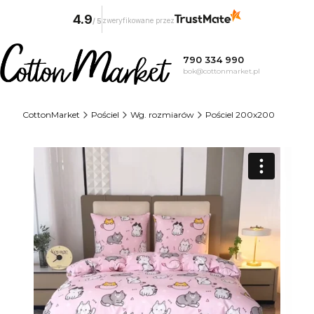
4.9
zweryfikowane przez
/
5
790 334 990
bok@cottonmarket.pl
CottonMarket
Pościel
Wg. rozmiarów
Pościel 200x200