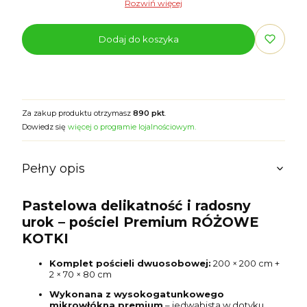
Rozwiń więcej
Dodaj do koszyka
Za zakup produktu otrzymasz
890 pkt
.
Dowiedz się
więcej o programie lojalnościowym.
Pełny opis
Pastelowa delikatność i radosny
urok – pościel Premium RÓŻOWE
KOTKI
Komplet pościeli dwuosobowej:
200 × 200 cm +
2 × 70 × 80 cm
Wykonana z wysokogatunkowego
mikrowłókna premium
– jedwabista w dotyku,