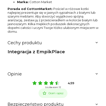
Marka:
Cotton Market
Porada od CottonMarket:
Pościel w różowe kotki
najlepiej prezentuje się w jasnych sypialniach z białymi lub
szarymi meblami. Aby stworzyć wyjątkowo spójną
aranżację, zestaw ją z prześcieradłem w kolorze białym lub
jasnoszarym. Kilka miękkich poduszek dekoracyjnych
dopełni całości i uczyni Twoje łóżko ulubionym miejscem w
domu.
Cechy produktu
Integracja z EmpikPlace
Opinie
4.59
Liczba ocen: 12
Oceń i opisz
Bezpieczeństwo produktu