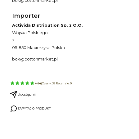
bok@cottonmarket.pl
Importer
Activida Distribution Sp. z O.O.
Wojska Polskiego
7
05-850 Macierzysz, Polska
bok@cottonmarket.pl
4.84
(Oceny: 38 Recenzje: 0)
Udostępnij
ZAPYTAJ O PRODUKT