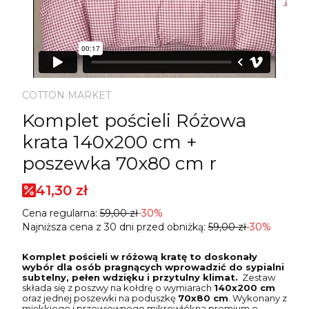
COTTON MARKET
Komplet pościeli Różowa
krata 140x200 cm +
poszewka 70x80 cm r
41,30 zł
Cena regularna:
59,00 zł
-30%
Najniższa cena z 30 dni przed obniżką:
59,00 zł
-30%
Komplet pościeli w różową kratę to doskonały
wybór dla osób pragnących wprowadzić do sypialni
subtelny, pełen wdzięku i przytulny klimat.
Zestaw
składa się z poszwy na kołdrę o wymiarach
14
0x200 cm
oraz jednej poszewki na poduszkę
70x80 cm
. Wykonany z
miękkiego i przewiewnego mikrowłókna premium o