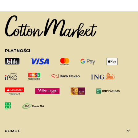
PŁATNOŚCI
Linki w stopce
POMOC