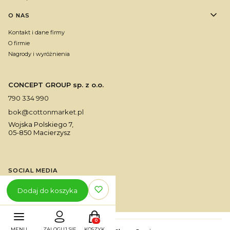
O NAS
Kontakt i dane firmy
O firmie
Nagrody i wyróżnienia
CONCEPT GROUP sp. z o.o.
790 334 990
bok@cottonmarket.pl
Wojska Polskiego 7,
05-850 Macierzysz
SOCIAL MEDIA
Dodaj do koszyka
Produkty w koszyku: 0. Zobacz szczegóły
MENU
ZALOGUJ SIĘ
KOSZYK