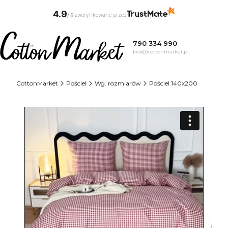
4.9
zweryfikowane przez
/
5
790 334 990
bok@cottonmarket.pl
CottonMarket
Pościel
Wg. rozmiarów
Pościel 140x200