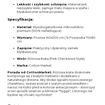
Lekkość i szybkość schnięcia:
Materiał jest
niezwykle lekki, zajmuje mało miejsca w szafie i
błyskawicznie schnie po praniu.
Specyfikacja:
Materiał:
Wysokogatunkowe mikrowłókno
premium (100% niefarbujące)
Wymiary:
Poszwa 140x200 cm | 1x Poszewka 70x80
cm
Zapięcie:
Praktyczny i dyskretny zamek
błyskawiczny
Wzór:
Różowa Krata (Pink Checkered Style)
Marka:
Cotton Market
Porada od CottonMarket:
Różowa krata doskonale
komponuje się z białymi meblami i dodatkami z
naturalnego drewna. Aby dodać sypialni nowoczesnego
charakteru, zestaw pościel z szarym prześcieradłem i
narzuć na łóżko pled w kolorze antracytowym – stworzysz
w ten sposób wnętrze w klimacie "hygge", z którego nie
będzie się chciało wychodzić!