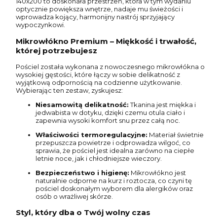
140x200 to doskonała przestrzeń, która w tym wydaniu
optycznie powiększa wnętrze, nadaje mu świeżości i
wprowadza kojący, harmonijny nastrój sprzyjający
wypoczynkowi.
Mikrowłókno Premium – Miękkość i trwałość,
której potrzebujesz
Pościel została wykonana z nowoczesnego mikrowłókna o
wysokiej gęstości, które łączy w sobie delikatność z
wyjątkową odpornością na codzienne użytkowanie.
Wybierając ten zestaw, zyskujesz:
Niesamowitą delikatność:
Tkanina jest miękka i
jedwabista w dotyku, dzięki czemu otula ciało i
zapewnia wysoki komfort snu przez całą noc.
Właściwości termoregulacyjne:
Materiał świetnie
przepuszcza powietrze i odprowadza wilgoć, co
sprawia, że pościel jest idealna zarówno na ciepłe
letnie noce, jak i chłodniejsze wieczory.
Bezpieczeństwo i higienę:
Mikrowłókno jest
naturalnie odporne na kurz i roztocza, co czyni tę
pościel doskonałym wyborem dla alergików oraz
osób o wrażliwej skórze.
Styl, który dba o Twój wolny czas