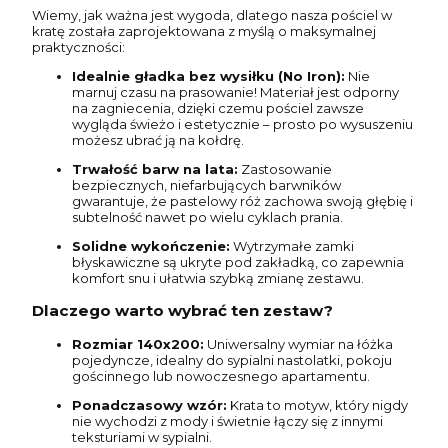
Wiemy, jak ważna jest wygoda, dlatego nasza pościel w
kratę została zaprojektowana z myślą o maksymalnej
praktyczności:
Idealnie gładka bez wysiłku (No Iron):
Nie
marnuj czasu na prasowanie! Materiał jest odporny
na zagniecenia, dzięki czemu pościel zawsze
wygląda świeżo i estetycznie – prosto po wysuszeniu
możesz ubrać ją na kołdrę.
Trwałość barw na lata:
Zastosowanie
bezpiecznych, niefarbujących barwników
gwarantuje, że pastelowy róż zachowa swoją głębię i
subtelność nawet po wielu cyklach prania.
Solidne wykończenie:
Wytrzymałe zamki
błyskawiczne są ukryte pod zakładką, co zapewnia
komfort snu i ułatwia szybką zmianę zestawu.
Dlaczego warto wybrać ten zestaw?
Rozmiar 140x200:
Uniwersalny wymiar na łóżka
pojedyncze, idealny do sypialni nastolatki, pokoju
gościnnego lub nowoczesnego apartamentu.
Ponadczasowy wzór:
Krata to motyw, który nigdy
nie wychodzi z mody i świetnie łączy się z innymi
teksturiami w sypialni.