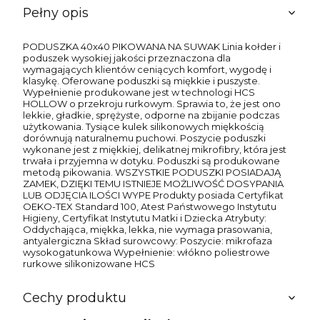
Pełny opis
PODUSZKA 40x40 PIKOWANA NA SUWAK Linia kołder i
poduszek wysokiej jakości przeznaczona dla
wymagających klientów ceniących komfort, wygodę i
klasykę. Oferowane poduszki są miękkie i puszyste.
Wypełnienie produkowane jest w technologi HCS
HOLLOW o przekroju rurkowym. Sprawia to, że jest ono
lekkie, gładkie, sprężyste, odporne na zbijanie podczas
użytkowania. Tysiące kulek silikonowych miękkością
dorównują naturalnemu puchowi. Poszycie poduszki
wykonane jest z miękkiej, delikatnej mikrofibry, która jest
trwała i przyjemna w dotyku. Poduszki są produkowane
metodą pikowania. WSZYSTKIE PODUSZKI POSIADAJĄ
ZAMEK, DZIĘKI TEMU ISTNIEJE MOŻLIWOŚĆ DOSYPANIA
LUB ODJĘCIA ILOŚCI WYPE Produkty posiada Certyfikat
OEKO-TEX Standard 100, Atest Państwowego Instytutu
Higieny, Certyfikat Instytutu Matki i Dziecka Atrybuty:
Oddychająca, miękka, lekka, nie wymaga prasowania,
antyalergiczna Skład surowcowy: Poszycie: mikrofaza
wysokogatunkowa Wypełnienie: włókno poliestrowe
rurkowe silikonizowane HCS
Cechy produktu