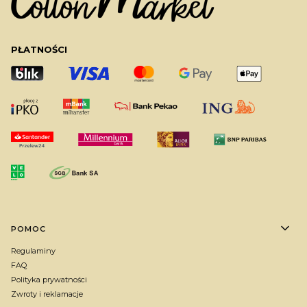
PŁATNOŚCI
Linki w stopce
POMOC
Regulaminy
FAQ
Polityka prywatności
Zwroty i reklamacje