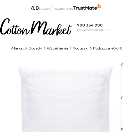
4.9
zweryfikowane przez
/
5
790 334 990
bok@cottonmarket.pl
CottonMarket
Dodatki
Wypełnienia
Poduszki
Poduszka 40x40