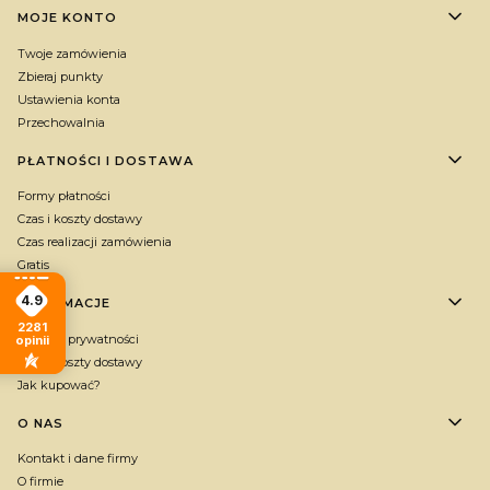
MOJE KONTO
Twoje zamówienia
Zbieraj punkty
Ustawienia konta
Przechowalnia
PŁATNOŚCI I DOSTAWA
Formy płatności
Czas i koszty dostawy
Czas realizacji zamówienia
Gratis
4.9
INFORMACJE
2281
Polityka prywatności
opinii
Czas i koszty dostawy
Jak kupować?
O NAS
Kontakt i dane firmy
O firmie