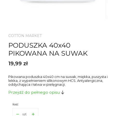
COTTON MARKET
PODUSZKA 40x40
PIKOWANA NA SUWAK
Cena
19,99 zł
Pikowana poduszka 40x40 cm na suwak, miękka, puszysta i
lekka, z wypełnieniem silikonowym HCS. Antyalergiczna,
oddychająca i łatwa w pielęgnacji.
Przejdź do pełnego opisu
Ilość
szt.